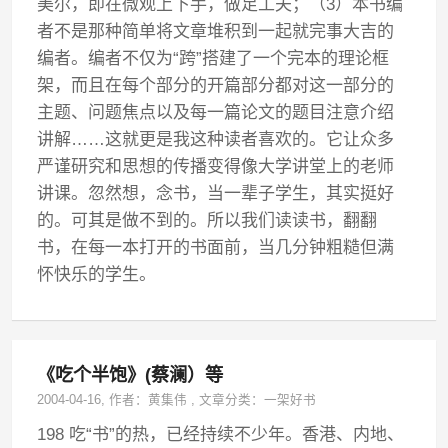
美尔，即在微观上下手，做足工夫；（3）本书编
者不是那种简单将文章堆积到一起就完事大吉的
编者。编者不仅为“跨”搭建了一个完本的理论框
架，而且在每个部分的开篇部分都对这一部分的
主题、问题焦点以及每一篇论文的题目注意介绍
讲解……这就更是我这种读者喜欢的。它让众多
严谨研究和思想的传播变得像大学讲堂上的老师
讲课。忽然想，念书，当一辈子学生，其实挺好
的。可其是做不到的。所以我们读读书，翻翻
书，在每一本打开的书面前，当几分钟粗糙但满
怀快乐的学生。
《吃个半饱》(蔡澜）等
2004-04-16
, 作者：
黄集伟
,
文章分类：
一架好书
198 吃“书”的热，已经持续不少年。香港、内地、