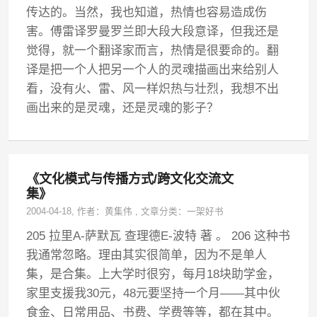
传达的。当然，我也知道，热情也容易造成伤
害。傅雷译罗曼罗兰即大段大段意译，但我还是
觉得，就一个翻译家而言，热情是很要命的。翻
译是把一个人把另一个人的灵魂描画出来给别人
看，没有火、雷、风一样炽热与壮烈，我想不出
画出来的是灵魂，还是灵魂的影子？
《文化模式与传播方式/跨文化交流文
集》
2004-04-18
, 作者：
黄集伟
,
文章分类：
一架好书
205 拉里A-萨默瓦 查理德E-波特 著 。 206 这种书
我通常忽略。理由其实很简单，因为不是单人
集，是合集。上大学时很穷，每月18块助学金，
家里支援我30元，48元要坚持一个月——其中伙
食金、日常用品、书费、学费等等，都在其中。