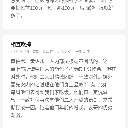
感受到与自己颇有缘分的那种学术专著，通常也
要挺过前100页，过了那100页，后面的情况就好
多了。
相互吹捧
2004-04-19
, 作者：
黄集伟
,
文章分类：
一对活宝
黄佐思、黄佑想二人内部是极端不团结的，这一
点上与所谓中国人的“窝里斗”传统十分吻合。但在
对外时，他们二人则精诚团结，一致对外。攘外
需先安内的老道理在他们身上显效不彰。比如，
每周他们表哥到我们家吃饭，他们俩一定沆瀣一
气，一致对付喜欢拿他们二人开涮的表哥，常常
撕打成一团。随着他们年龄的增长，表哥的优势
渐弱。