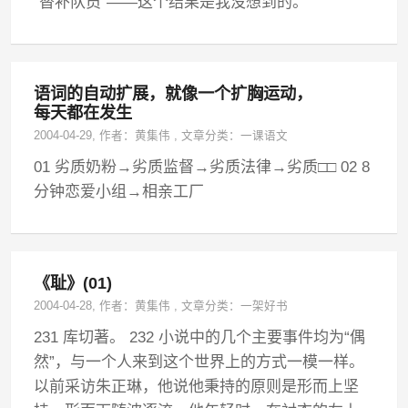
“替补队员”——这个结果是我没想到的。
语词的自动扩展，就像一个扩胸运动，
每天都在发生
2004-04-29
, 作者：
黄集伟
,
文章分类：
一课语文
01 劣质奶粉→劣质监督→劣质法律→劣质□□ 02 8
分钟恋爱小组→相亲工厂
《耻》(01)
2004-04-28
, 作者：
黄集伟
,
文章分类：
一架好书
231 库切著。 232 小说中的几个主要事件均为“偶
然”，与一个人来到这个世界上的方式一模一样。
以前采访朱正琳，他说他秉持的原则是形而上坚