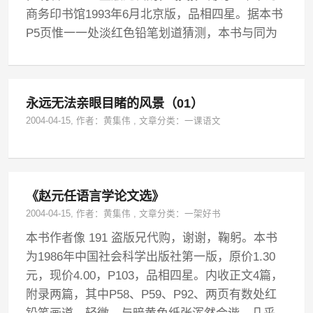
商务印书馆1993年6月北京版，品相四星。据本书
P5页惟一一处淡红色铅笔划道猜测，本书与同为
永远无法亲眼目睹的风景（01）
2004-04-15
, 作者：
黄集伟
,
文章分类：
一课语文
《赵元任语言学论文选》
2004-04-15
, 作者：
黄集伟
,
文章分类：
一架好书
本书作者像 191 盗版兄代购，谢谢，鞠躬。本书
为1986年中国社会科学出版社第一版，原价1.30
元，现价4.00，P103，品相四星。内收正文4篇，
附录两篇，其中P58、P59、P92、两页有数处红