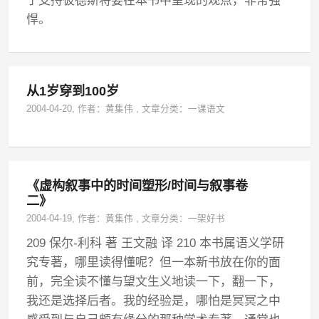
于支持彼德斯将要在本书中呈现的观点，非常强
悍。
从1岁穿到100岁
2004-04-20
, 作者：
黄集伟
,
文章分类：
一课语文
《虚构叙事中的时间塑形/时间与叙事卷
二》
2004-04-19
, 作者：
黄集伟
,
文章分类：
一架好书
209 保尔-利科 著 王文融 译 210 本书属语义学研
究专著，哪里读得懂呢？但一本新书放在你的面
前，完全读不懂与望文生义地读一下，翻一下，
我还是选择后者。我的经验是，哪怕是冥冥之中