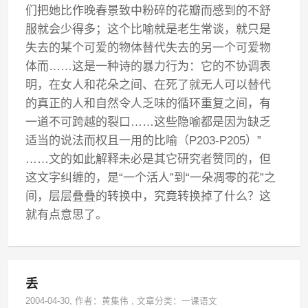
们把她比作晚春景致中粉碎的花瓣而感到的不舒
服就会少得多；这个比喻就是老生常谈，就只是
失去的某个可爱的物体替代失去的另一个可爱物
体而……这是一种诗的暴力行为：它的不协调表
明，在女人和花朵之间、在死了就无人可以替代
的真正的人和自然令人乏味的循环重复之间，有
一道不可跨越的裂口……这些隐喻都是因为缺乏
适当的说法而权且一用的比喻（P203-P205）”
……文的如此解释未必是其它研究者赞同的，但
这文字纠缠的，是“一个活人”到“一朵凋零的花”之
间，层层叠叠的转换中，究竟转换掉了什么？这
就有点意思了。
丢
2004-04-30
, 作者：
黄集伟
,
文章分类：
一课语文