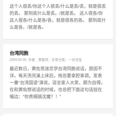
这个人很丢/你这个人很丢/什么是丢/丢，就是很丢
的丢。 那到底什么是丢。/就是丢。 这人很各/你
这人很各/什么是各/各，就是很各的各。 那到底什
么是各。/就是各。
台湾同胞
2004-04-30
, 作者：
黄集伟
,
文章分类：
一对活宝
最近数日，黄佐思迷恋学台湾同胞说话，原因不
详。每天洗完澡上床后，他总要拿腔拿调，发表
一番“台湾国语”演说，逗全家人大笑，颇为自得。
在和黄佑想说话的时候，也总把下面这句话挂在
嘴边：“你责细搞沈魔？！”