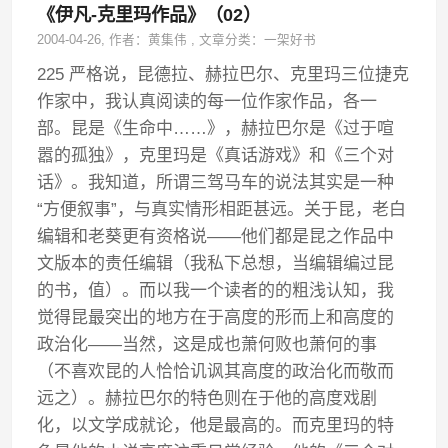
《伊凡-克里玛作品》（02）
2004-04-26
, 作者：
黄集伟
,
文章分类：
一架好书
225 严格说，昆德拉、赫拉巴尔、克里玛三位捷克
作家中，我认真阅读的每一位作家作品，各一
部。昆是《生命中……》，赫拉巴尔是《过于喧
嚣的孤独》，克里玛是《真话游戏》和《三个对
话》。我知道，所谓三驾马车的说法其实是一种
“方便叙事”，与真实情形相距甚远。关于昆，老白
编辑和老葵更有资格说——他们都是昆之作品中
文版本的责任编辑（我私下总想，当编辑编过昆
的书，值）。而以我一个读者的的粗浅认知，我
觉得昆最突出的地方在于高度的形而上和高度的
政治化——当然，这是成也萧何败也萧何的事
（不喜欢昆的人恰恰讥讽其高度的政治化而敬而
远之）。赫拉巴尔的特色则在于他的高度戏剧
化，以文学成就论，他是最高的。而克里玛的特