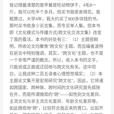
我记得最清楚的是早餐是吃动物饼干，4毛8一
斤，我可以吃半个多月。但买书我很舍得花。我
粗算过，大学4年，我大约买了800多块钱的书。
那时买书就身少买合集，而专买单人集。但本书
即《文化模式与传播方式/跨文化交流文集》改变
了我的看法。本书的好处有三：（1）主题很鲜
明，所收论文均聚焦“跨文化”主题。而且编者波特
在前言中特别强调，其实，“跨文化”主题，也不是
一个非常严谨的概念。所以，收入本书的文字，
只能说或正面或迂回地与跨文化有关。这中坦
白，让我这种二百五读者心理感觉塌实；（2）本
主题论文集不是宏观研究“跨文化”，因此，它将诸
如跨国家、跨种族、跨时间的文化研究首先摈除
在外，而是所谓微观的“跨”——如性别文化差异、
主流文化与非主流文化差异、年龄文化差异等。
如此微观地“跨”，比较符合我近来的胃口。比如齐