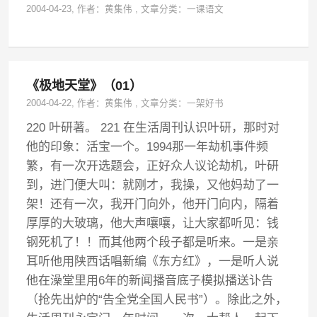
2004-04-23
, 作者：
黄集伟
,
文章分类：
一课语文
《极地天堂》（01）
2004-04-22
, 作者：
黄集伟
,
文章分类：
一架好书
220 叶研著。 221 在生活周刊认识叶研，那时对
他的印象：活宝一个。1994那一年劫机事件频
繁，有一次开选题会，正好众人议论劫机，叶研
到，进门便大叫：就刚才，我操，又他妈劫了一
架！还有一次，我开门向外，他开门向内，隔着
厚厚的大玻璃，他大声嚷嚷，让大家都听见：钱
钢死机了！！而其他两个段子都是听来。一是亲
耳听他用陕西话唱新编《东方红》，一是听人说
他在澡堂里用6年的新闻播音底子模拟播送讣告
（抢先出炉的“告全党全国人民书”）。除此之外，