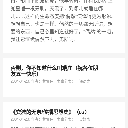
持，形而下随波逐流，他年轻时，在衬衣的左上
兜里插一根牙刷，天黑了，到哪儿就睡在哪
儿……这样的生命态度把“偶然”演绎得更为形象。
想想自己，也是一样。偶然的一切都无所谓，想
要的东西，自己心里知道就好了。“偶然”的一切，
就让它继续偶然下去，无所谓。
否则，你不知道什么叫端庄（祝各位朋
友五一快乐）
2004-04-28
, 作者：
黄集伟
,
文章分类：
一课语文
《交流的无奈/传播思想史》（03）
2004-04-28
, 作者：
黄集伟
,
文章分类：
一架好书