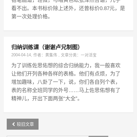
铅笔画道，轻微，与暗黄色纸张浑然合谐，几乎
看不出。本书标价除上述外，还曾标价0.87元，是
第一次处理价格。
归纳训练课（谢谢卢兄制图）
2004-04-14
, 作者：
黄集伟
,
文章分类：
一对活宝
为了训练佐思佑想的综合归纳能力，我一般喜欢
让他们开列各种各样的表格。他们有点烦，为了
增加趣味，八卦了一下，说，你们各自列个表，
表的名称全班同学的外号……马上佐思佑想有了
精神儿，开出下面两张“大全”。
Post
较旧文章
navigation