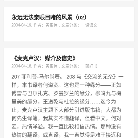
永远无法亲眼目睹的风景（02）
2004-04-19
, 作者：
黄集伟
,
文章分类：
一课语文
《麦克卢汉：媒介及信史》
2004-04-18
, 作者：
黄集伟
,
文章分类：
一架好书
207 菲利普-马尔尚著。 208 与《交流的无奈》一
样，本书译者何道宽。这也是一种缘分——正如
傅雷与巴尔扎克、罗曼罗兰的缘分，柳鸣九与梅
里美的缘分，王道乾与杜拉的缘分……迄今为
止，麦克卢汉主题下大部分引进版书籍，大都为
何先生译笔。我其实不懂翻译，但看中文，何对
麦，热情洋溢。我一直比较相信热情。那种没有
热情的翻译，或直译，我一直觉得是难于接近和