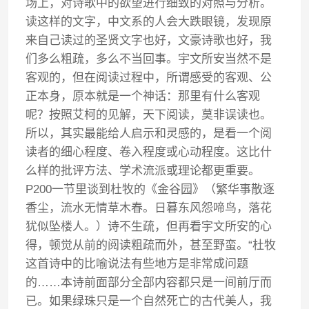
场上，对诗歌中的欲望进行细致的对照与分析。
读这样的文字，中文系的人会大跌眼镜，发现原
来自己读过的圣贤文字也好，文豪诗歌也好，我
们多么粗疏，多么不当回事。宇文所安当然不是
客观的，但在阅读过程中，所谓感受的客观、公
正本身，原本就是一个神话：那里有什么客观
呢？按照艾柯的见解，天下阅读，莫非误读也。
所以，其实最能给人启示和灵感的，是看一个阅
读者的细心程度、卷入程度或心动程度。这比什
么样的批评方法、学术流派或理论都更重要。
P200一节里谈到杜牧的《金谷园》（繁华事散逐
香尘，流水无情草木春。日暮东风怨啼鸟，落花
犹似坠楼人。）诗不生疏，但再看宇文所安的心
得，顿觉从前的阅读粗疏而外，甚至野蛮。“杜牧
这首诗中的比喻说法有些地方是非常成问题
的……本诗前面部分全部内容都只是一间前厅而
已。如果绿珠只是一个自然死亡的古代美人，我