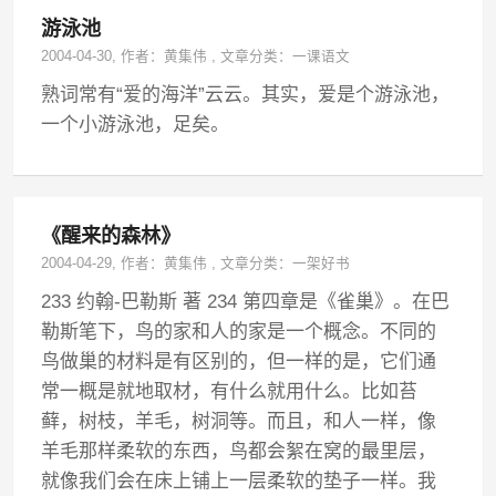
游泳池
2004-04-30
, 作者：
黄集伟
,
文章分类：
一课语文
熟词常有“爱的海洋”云云。其实，爱是个游泳池，
一个小游泳池，足矣。
《醒来的森林》
2004-04-29
, 作者：
黄集伟
,
文章分类：
一架好书
233 约翰-巴勒斯 著 234 第四章是《雀巢》。在巴
勒斯笔下，鸟的家和人的家是一个概念。不同的
鸟做巢的材料是有区别的，但一样的是，它们通
常一概是就地取材，有什么就用什么。比如苔
藓，树枝，羊毛，树洞等。而且，和人一样，像
羊毛那样柔软的东西，鸟都会絮在窝的最里层，
就像我们会在床上铺上一层柔软的垫子一样。我