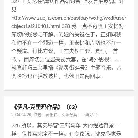
227 王安忆在“库切作品研讨会”上发言唱反调。详
见
http://www.zuojia.com.cn/eastday/wxhg/wxdt/user
object1ai210401.html 228 我一点不奇怪王安忆对
库切的疑惑与不解。问题的关键在于，正如同我
和你不在一个频道一样，王安忆和库切也不在一
个频道。打比方说，王在央视三套，是“同一首
歌”，而库切则位居央视六套，在“海外影视”……
就算赶巧三套里播《彻灵街84号》主题音乐，六
套恰巧也正播放该片，也依旧是两回事。
《伊凡-克里玛作品》（03）
2004-04-26
, 作者：
黄集伟
,
文章分类：
一架好书
226 所以，其实尽管“三驾马车”大的经验背景一
样，但其实完全不一样。有专家说，捷克作家是