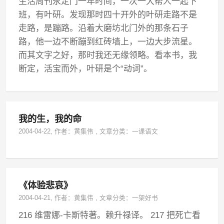
生活周刊永定门一年时间，一次一大帮人一起下
班，有叶研。发现那时四十开外的叶研走路不是
走路，是蹦路。沿着大磨坊北门外的那条石子
路，他一边不断蹦到红砖墙上，一边大步流星。
而其文字之好，那时我还无缘领略。看本书，我
断定，活宝而外，叶研是个“动词”。
我的生，我的命
2004-04-22
, 作者：
黄集伟
,
文章分类：
一课语文
《体验悲哀》
2004-04-21
, 作者：
黄集伟
,
文章分类：
一架好书
216 维雷娜-卡斯特著。赖升禄译。 217 把死亡看