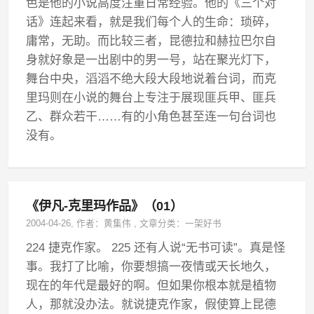
色是他的小说高度注重日常经验。他的《三个对
话》连起来看，就是我们每个人的生命：琐碎，
庸常，无助。而比较三者，昆德拉和赫拉巴尔自
身就好象是一出剧中的男一号，站在聚光灯下，
舞台中央，滔滔不绝大段大段地说着台词，而克
里玛则在小说的舞台上专注于展现匪兵甲、匪兵
乙、群众若干……有的小角色甚至连一句台词也
没有。
《伊凡-克里玛作品》（01）
2004-04-26
, 作者：
黄集伟
,
文章分类：
一架好书
224 捷克作家。 225 还有人说“无书可读”。真是怪
事。我打了比喻，你要想搞一夜情或天长地久，
现在的年代是最好的啊。但如果你根本就是植物
人，那就没办法。就说捷克作家，假使算上昆德