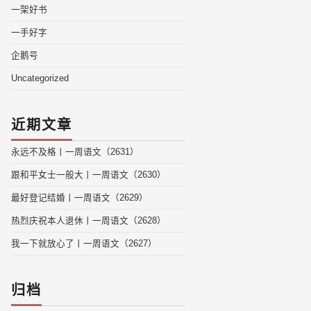
一架好书
一手好字
企鹅号
Uncategorized
近期文章
永远不及格丨一周语文（2631）
跟和平女士一般大丨一周语文（2630）
最好登记结婚丨一周语文（2629）
热烈庆祝本人退休丨一周语文（2628）
我一下就放心了丨一周语文（2627）
归档