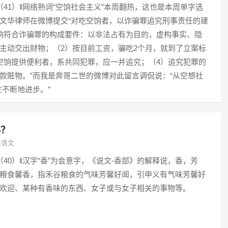
4（41）‖网络熟词“空饷社会主义”本周翻热，这也是本周单字选
文华律师在微博提交“对吃空饷者，以诈骗罪追究刑事责任的建
饷符合诈骗罪的构成要件：以非法占有为目的，虚构事实、隐
主动交出财物；（2）按目前工资，骗吃2个月，就到了立案标
空饷提供便利者，系共同犯罪，应一并追究；（4）追究犯罪的
款赃物。”而我是奔哥二世的微博对此留言调侃说：“从空想社
不断地进步。”
必？
课语文
4（40）‖汉字“香”为会意字，《说文-香部》的解释说，香，芳
粮食馨香，指禾谷粮食的气味芳馨好闻，引申义有气味芳馨好
欢迎、某种有香味的东西、女子或与女子相关的事物等。