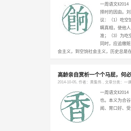
一周语文‖201
择时的因由。刘
议：（1）吃空
瞒真相，使他人
准；（3）为吃
同时，应追缴赃
会主义，到空饷社会主义，历史总是在
高龄亲自赏析一个个马屁，何
2014-10-05
, 作者：
黄集伟
,
文章分类：
一
一周语文‖201
也。本义为合谷
闻、胃口好、受