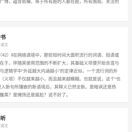
广博，蕴含斑斓，等于所有跑的人都在跑，所有围观、关注的
的书
课语文
14（42）‖在网络语境中，那些短时间大面积流行的词语、短语或
在于，伴随其使用范围的不断扩大，其基础义项便开始含混与
与逻辑学中“外延越大内涵越小”的定律近似，一个流行词的外
（义项）不仅越来越小，而且越来越模糊。也就是说，这个“也
进入新句所镶嵌的新语境后，其释义已然全新。是暗讽还是热
腹黑？是掩饰还是尴尬？说不好了。
复听
课语文