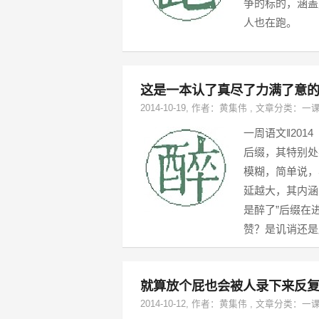
争的标的，涵盖
人也在跑。
这是一本认了真尽了力满了意
2014-10-19
, 作者：
黄集伟
,
文章分类：
一
一周语文‖20
后缀，其特别处
模糊，简单说，
延越大，其内涵
是醉了”后缀在
赞？是讥诮还是
就算放个屁也会被人录下来反
2014-10-12
, 作者：
黄集伟
,
文章分类：
一