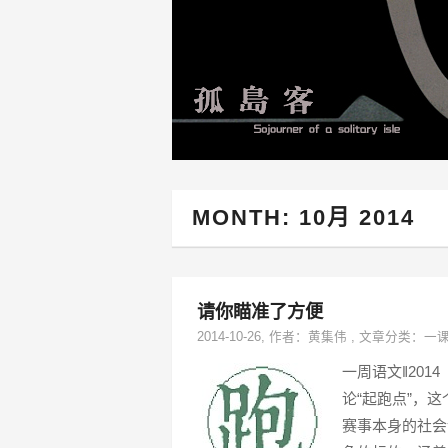
MONTH:
10月 2014
请你瞄准了方便
2014-10-26
, 作者：
黄集伟
,
文章分类：
一
一周语文‖20
论“起跑点”，
赛事本身的社会