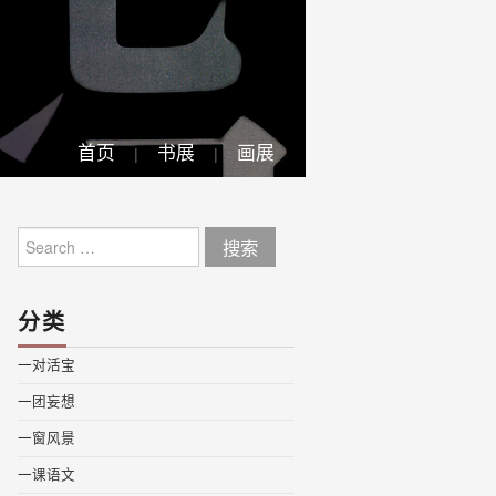
首页
书展
画展
Search
for:
分类
一对活宝
一团妄想
一窗风景
一课语文