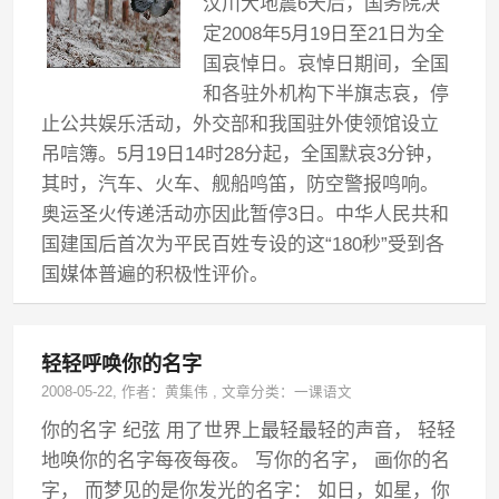
汶川大地震6天后，国务院决
定2008年5月19日至21日为全
国哀悼日。哀悼日期间，全国
和各驻外机构下半旗志哀，停
止公共娱乐活动，外交部和我国驻外使领馆设立
吊唁簿。5月19日14时28分起，全国默哀3分钟，
其时，汽车、火车、舰船鸣笛，防空警报鸣响。
奥运圣火传递活动亦因此暂停3日。中华人民共和
国建国后首次为平民百姓专设的这“180秒”受到各
国媒体普遍的积极性评价。
轻轻呼唤你的名字
2008-05-22
, 作者：
黄集伟
,
文章分类：
一课语文
你的名字 纪弦 用了世界上最轻最轻的声音， 轻轻
地唤你的名字每夜每夜。 写你的名字， 画你的名
字， 而梦见的是你发光的名字： 如日，如星，你