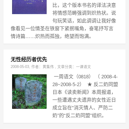
比，这个版本书名的译法决意
将情感范畴强调到炽热状。说
句玩笑话，如此调调让我好像
像看见一位情圣在铁窗下紧抿嘴角，奋笔抒写言
情诗篇……炽热而孤独，绝望而饱满。
无性经历者优先
2008-05-03
, 作者：
黄集伟
,
文章分类：
一课语文
一周语文（0818） （ 2008-4-
28~2008-5-2） ★ 反二奶同盟
日本《读卖新闻》本周报道，
一些遭遇丈夫遗弃的女性近日
成立旨在“消灭情人、严防二
奶”的“反二奶同盟”组织。