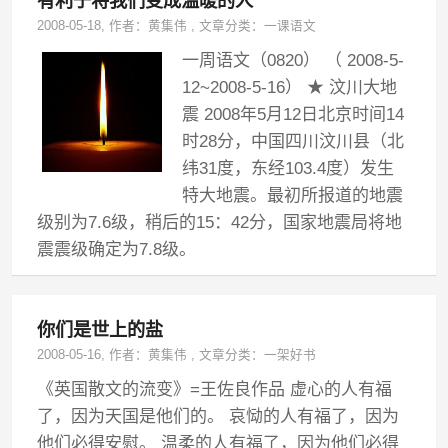
有利于将我们变成温暖的人
2008-05-18
, 作者：
黄集伟
,
文章分类：
一课语文
一周语文（0820） （ 2008-5-
12~2008-5-16） ★ 汶川大地
震 2008年5月12日北京时间14
时28分，中国四川汶川县（北
纬31度，东经103.4度）发生
特大地震。最初所报道的地震
级别为7.6级，稍后的15：42分，国家地震局将地
震震级确定为7.8级。
你们是世上的盐
2008-05-16
, 作者：
黄集伟
,
文章分类：
一架好书
《英国散文的流变》=王佐良作品 虚心的人有福
了，因为天国是他们的。 哀恸的人有福了，因为
他们必得安慰。 温柔的人有福了，因为他们必得