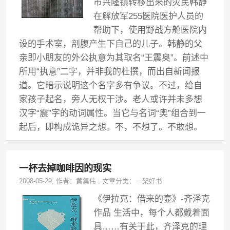
市兴隆镇转移出来的灾民韩静
在解放军255医院医护人员的
帮助下，使用野战方舱医院内
设的手术室，剖腹产生下自己的儿子。韩静的父
亲即小朋友的外公执意为其取名“王震奥”。前述中
所用“执意”二字，并非我的杜撰，而出自新闻报
道。它暗示说明这个名字多有争议。不过，给自
家孩子起名，旁人无权干涉。老人或许并未多想
汉字“震”字的动词属性。当它与名词“奥”组合到一
起后，即构成诡异之想。不，不想了。不敢想。
一杯去掉咖啡因的现实
2008-05-29
, 作者：
黄集伟
,
文章分类：
一架好书
《伊拉克：借来的壶》-齐泽克
作品 生活中，每个人都戴着面
具……有关于此，齐泽克的理