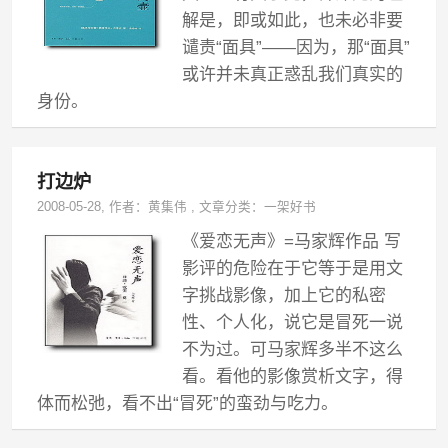
解是，即或如此，也未必非要
谴责“面具”——因为，那“面具”
或许并未真正惑乱我们真实的
身份。
打边炉
2008-05-28
, 作者：
黄集伟
,
文章分类：
一架好书
《爱恋无声》=马家辉作品 写
影评的危险在于它等于是用文
字挑战影像，加上它的私密
性、个人化，说它是冒死一说
不为过。可马家辉多半不这么
看。看他的影像赏析文字，得
体而松弛，看不出“冒死”的蛮劲与吃力。