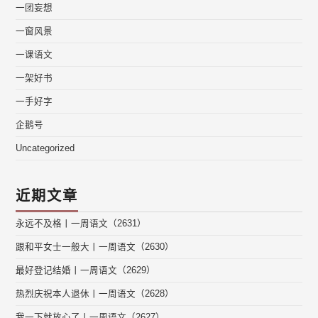
一团妄想
一窗风景
一课语文
一架好书
一手好字
企鹅号
Uncategorized
近期文章
永远不及格丨一周语文（2631）
跟和平女士一般大丨一周语文（2630）
最好登记结婚丨一周语文（2629）
热烈庆祝本人退休丨一周语文（2628）
我一下就放心了丨一周语文（2627）