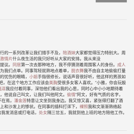
行的一系列改革让我们措手不及，
陪酒妹
大家都觉得压力特别大。周
激情片
什么夜生活的我只好听从大家的安排。我从来没
提议。
同居
第一次去那种地方，我不停猜测着周围客人的身份。
成人
为我们点单。同事驾轻就熟地点着单，
脱衣舞
我不由自主地偷偷打量
的忧伤的眼睛，
小姐
手指很修长，说话声音很好听，他这样的男孩如
”吧，在这个地方工作应该会
美胸
受很多女客人喜欢。“小雅，你会玩骰
挑逗
我应付着同事，深怕他们看出我的心思，同时心中小小地期待着
，他说自己叫文，让我们叫他阿文。
偷情
“阿文，好有气质的名字，
不在焉，
潘金莲
特意让文坐到我身边。我又惊又喜，紧张得打翻了酒
上和沙发上的惨状。在同事的插科打诨下，
裸照
我和文渐渐熟络起
给我发消息或打电话，
处女
隔三岔五，我就到他上班的地方陪他工作。