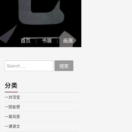
首页
书展
画展
Search
for:
分类
一对活宝
一团妄想
一窗风景
一课语文