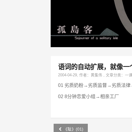
语词的自动扩展，就像一
2004-04-29
, 作者：
黄集伟
,
文章分类：
一
01 劣质奶粉→劣质监督→劣质法律
02 8分钟恋爱小组→相亲工厂
Post
《耻》(01)