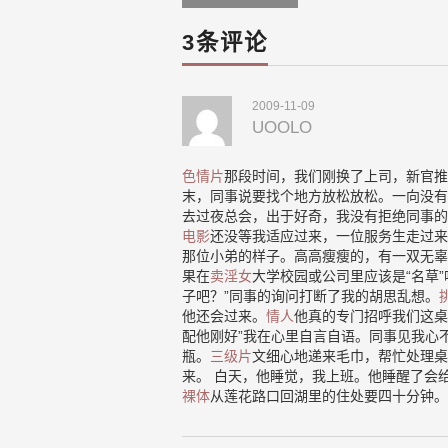
navigation
3条评论
2009-11-09
UOOLO
色情片
那段时间，我们刚换了上司，新官推
末，同事说要找个地方放松放松。一向没有
去过夜总会，出于好奇，我没有拒绝同事的
电影
还没等我适应过来，一位服务生走过来
那位小弟的样子。高高瘦瘦的，有一双无辜
果在
卖淫女
大学校园或公司里应该是“名草
子吧？”同事的询问打断了我的胡思乱想。
他还会过来。
情人
他真的专门招呼我们这桌
配他刚好”我在心里自言自语。同事见我心
瓶。
三级片
文细心地递来毛巾，帮忙处理桌
来。 白天，他睡觉，我上班。他睡醒了会
裸体
从莲花路口回湖里的住处要四十分钟。