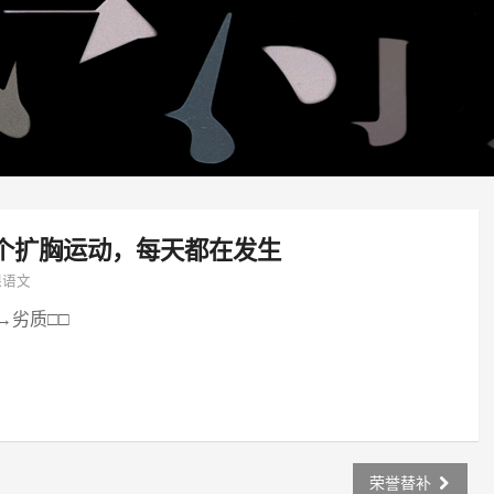
个扩胸运动，每天都在发生
课语文
→劣质□□
荣誉替补