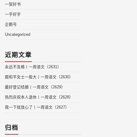
一架好书
一手好字
企鹅号
Uncategorized
近期文章
永远不及格丨一周语文（2631）
跟和平女士一般大丨一周语文（2630）
最好登记结婚丨一周语文（2629）
热烈庆祝本人退休丨一周语文（2628）
我一下就放心了丨一周语文（2627）
归档