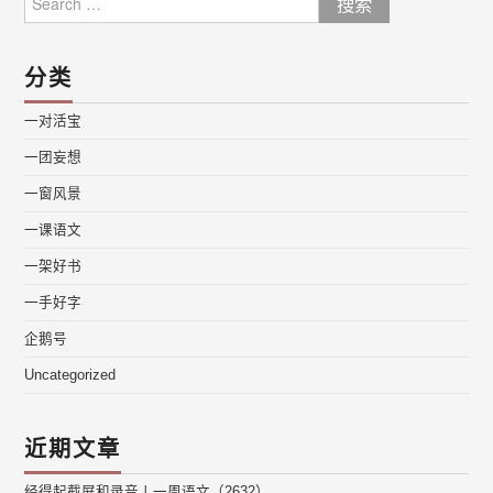
for:
分类
一对活宝
一团妄想
一窗风景
一课语文
一架好书
一手好字
企鹅号
Uncategorized
近期文章
经得起截屏和录音丨一周语文（2632）