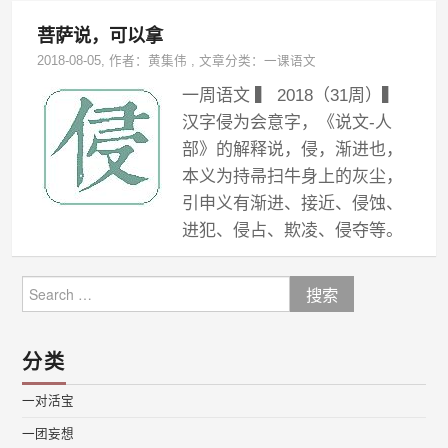
菩萨说，可以拿
2018-08-05
, 作者：
黄集伟
,
文章分类：
一课语文
一周语文 ▍ 2018（31周）▍
汉字侵为会意字，《说文-人
部》的解释说，侵，渐进也，
本义为持帚扫牛身上的灰尘，
引申义有渐进、接近、侵蚀、
进犯、侵占、欺凌、侵夺等。
Search
for:
分类
一对活宝
一团妄想