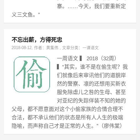
寨。……今天，我们要重新定
义三文鱼。”
不忘出薪，方得死忠
2018-08-12
, 作者：
黄集伟
,
文章分类：
一课语文
一周语文 ▍ 2018（32周）
▍“其实，谁不是在偷生呢？我
们就像后来审讯他们的道貌岸
然的警察、凛的还想用买新衣
服免除虐儿之咎的生母、甚至
对亚纪的失踪佯装不知的她的
父母，都不愿意面对这个小偷家族的合情合理不
合法，都不承认他们的状态是所有人人生的极端
隐喻，而声称自己才是正常的人生。”（廖伟棠）