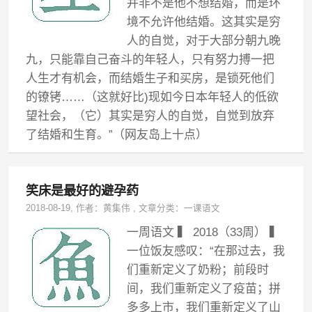
并非不是他不想结婚，而是环
境不允许他结婚。这其实是穷
人的自觉，对于大部分朝九晚
九，只能靠自己奋斗的年轻人，只有努力搏一把
人生才有机会，而结婚生子和买房，是锁死他们
的镣铐……（这就好比)现如今日本年轻人的低欲
望社会，（它）其实是穷人的自觉，自觉到放弃
了结婚和生育。”（网友岛上十点）
笑床是最好的避孕药
2018-08-19
, 作者：
黄集伟
,
文章分类：
一课语文
一周语文 ▍ 2018（33周） ▍
一位饭友感叹：“在那过去，我
们重新定义了奶粉；前段时
间，我们重新定义了疫苗；拼
多多上市，我们重新定义了山