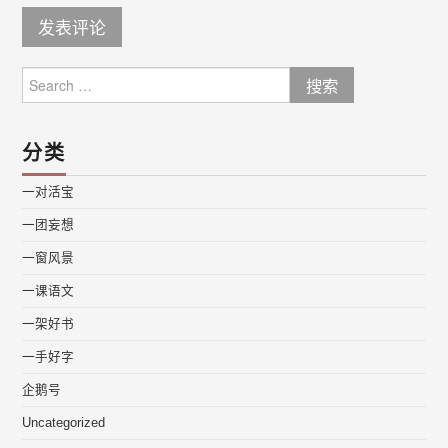
Search
for:
分类
一对活宝
一团妄想
一窗风景
一课语文
一架好书
一手好字
企鹅号
Uncategorized