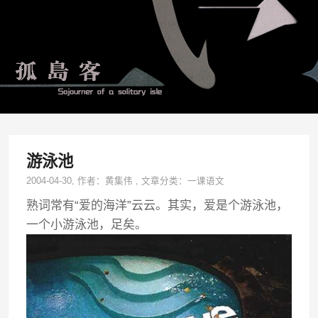
游泳池
2004-04-30
, 作者：
黄集伟
,
文章分类：
一课语文
熟词常有“爱的海洋”云云。其实，爱是个游泳池，
一个小游泳池，足矣。