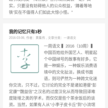
实，只要没有妨碍他人的公众权益，‘蹲着等地
铁’实在不值得人们如此大惊小怪。”
我的记忆只有3秒
2016-03-06
, 作者：
黄集伟
,
文章分类：
一课语文
一周语文 ▍2016（10周）▍
中国百姓给外国艺人、明星起
个中国绰号的故事有好多，它
是一种娱乐，一种娱乐消费语
境中的文化扯淡，换成书面
语，则可俨然为一种跨文化迷
你交流，只不过，它讨论的完全不是诸如港督“彭
定康”“魏益信”之汉名的过度汉化从而导致回译难
度陡增之类的学术，而仅仅是些个茶余饭后的谈
资。当然，如果有人从“小李子皮卡丘"到“小流氓