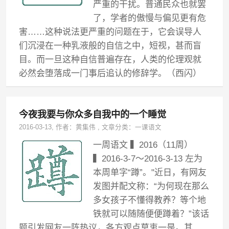
严重的干扰。普通民众也就罢
了，学者的傲慢与偏见更有危
害……这种说法更严重的问题在于，它会误导人
们沉浸在一种乳液般的自信之中，短视，甚而盲
目。而一旦这种自信普遍存在，人类的伦理观就
必然会堕落成一门事后追认的修辞学。（西闪）
今夜我要与你众多自我中的一个睡觉
2016-03-13
, 作者：
黄集伟
,
文章分类：
一课语文
一周语文 ▍2016（11周）
▍2016-3-7～2016-3-13 左为
本周单字“蹲”。"近日，有网友
发图并配文称：“为何现在那么
多女孩子不懂得教养？等个地
铁就可以随随便便蹲着？”该话
题引发网友一阵热议，各方观点莫衷一是。其