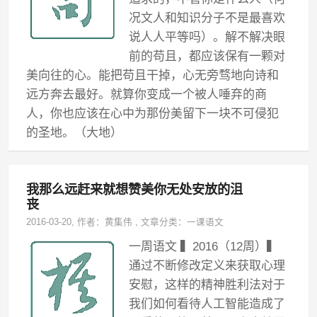
况文人和知识分子不是最喜欢
说人人平等吗）。解不解决眼
前的苟且，都应该保有一颗对
美向往的心。能把苟且干掉，心无旁骛地向诗和
远方奔去最好。就算你变成一个被人唾弃的商
人，你也应该在心中为那份美留下一块不可侵犯
的圣地。（大地）
我那么远赶来就想赞美你无处安放的沮
丧
2016-03-20
, 作者：
黄集伟
,
文章分类：
一课语文
一周语文 ▍2016（12周）▍
通过不断修改定义来获取心理
安慰，这样的精神胜利法对于
我们如何看待人工智能造成了