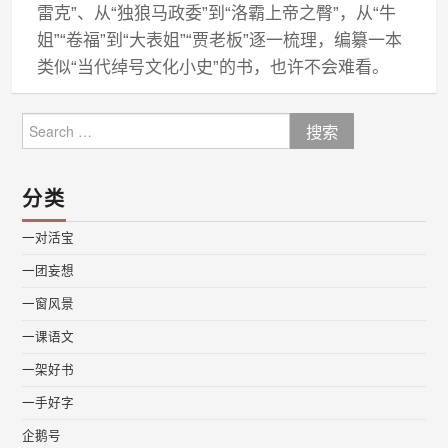
雷克”、从“独狼马政委”到“洛霸上帝之臀”，从“牛
姐”“卷福”到“大表姐”“贾老板”逐一梳理，编纂一本
类似“当代绰号文化小史”的书，也许不会难看。
Search
for:
分类
一对活宝
一团妄想
一窗风景
一课语文
一架好书
一手好字
企鹅号