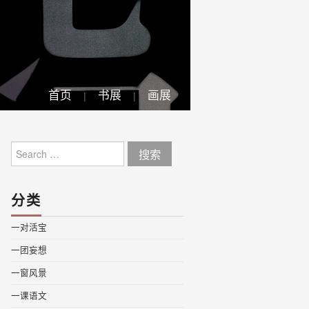
首页
书展
画展
Search
for:
分类
一对活宝
一团妄想
一窗风景
一课语文