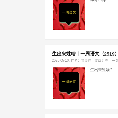
快扛不住了。
生出来姓啥丨一周语文（2519
2025-05-10
, 作者：
黄集伟
,
文章分类：
一
生出来姓啥？