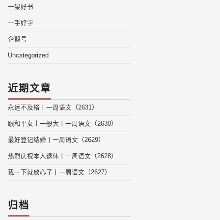
一架好书
一手好字
企鹅号
Uncategorized
近期文章
永远不及格丨一周语文（2631）
跟和平女士一般大丨一周语文（2630）
最好登记结婚丨一周语文（2629）
热烈庆祝本人退休丨一周语文（2628）
我一下就放心了丨一周语文（2627）
归档