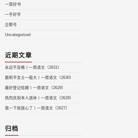
一架好书
一手好字
企鹅号
Uncategorized
近期文章
永远不及格丨一周语文（2631）
跟和平女士一般大丨一周语文（2630）
最好登记结婚丨一周语文（2629）
热烈庆祝本人退休丨一周语文（2628）
我一下就放心了丨一周语文（2627）
归档