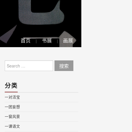
首页
书展
画展
Search
for:
分类
一对活宝
一团妄想
一窗风景
一课语文