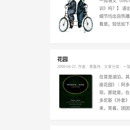
一周语文（0917
训》吗？】 语
细节均出自热播
看是。短信如下
花园
2009-04-22
, 作者：
黄集伟
,
文章分类：
一
往昔是湖泊，其
座花园》｜阿多
现，那就是，在
多尼斯《外套》
来，笑着，团团