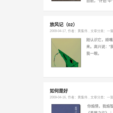
目前，“计划”
放风记（02）
2009-04-17
, 作者：
黄集伟
,
文章分类：
一
刚认识它，顺嘴
来。高兴说：“
我一眼。
如何是好
2009-04-16
, 作者：
黄集伟
,
文章分类：
一
你煽情，我煽智
《素履之往》｜