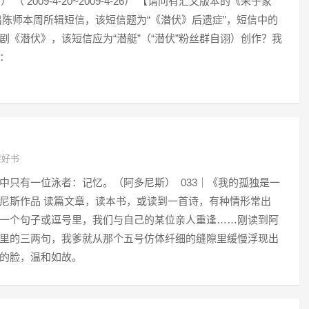
） （ 2009-4-20~2009-4-26） 【请问有汇文版本的《朱子家
出陈师本周所辑短信，该短信题为“《潜伏》后遗症”，短信中的
剧《潜伏》，该短信应为“潜艇”（“潜伏”粉丝群自诩）创作？我
：
架好书
中只有一位泳者：记忆。（阿多尼斯） 033｜《我的孤独是一
尼斯作品 读篇文章，读本书，或读到一首诗，有种情形常出
一个句子或逗号里，我们与自己的某位亲人重逢……刚读到阿
里的三两句，我爹就从那个五号仿体纤细的缝隙里缓慢浮现出
的脸，温和如故。