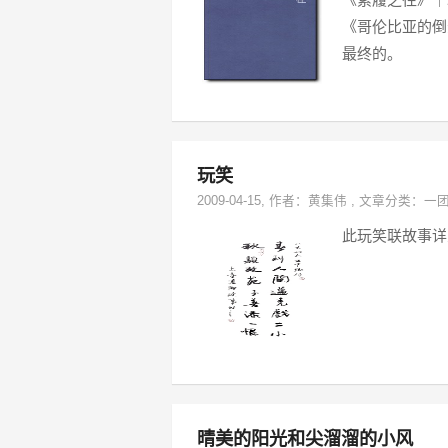
《哥伦比亚的倒
最终的。
玩笑
2009-04-15
, 作者：
黄集伟
,
文章分类：
一
此玩笑联故事详
晴美的阳光和尖溜溜的小风