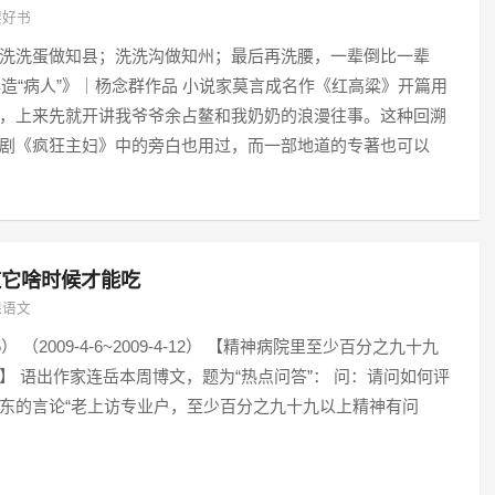
架好书
洗洗蛋做知县；洗洗沟做知州；最后再洗腰，一辈倒比一辈
《再造“病人”》｜杨念群作品 小说家莫言成名作《红高粱》开篇用
，上来先就开讲我爷爷余占鳌和我奶奶的浪漫往事。这种回溯
剧《疯狂主妇》中的旁白也用过，而一部地道的专著也可以
道它啥时候才能吃
课语文
） （2009-4-6~2009-4-12） 【精神病院里至少百分之九十九
】 语出作家连岳本周博文，题为“热点问答”： 问：请问如何评
东的言论“老上访专业户，至少百分之九十九以上精神有问