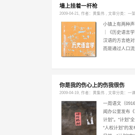
墙上挂着一杆枪
2009-04-21
, 作者：
黄集伟
,
文章分类：
一
小镇上有两种声
｜《历史语言学
汉语的方言绝对
而是通过人口流
你是我的伤心上的伤我很伤
2009-04-19
, 作者：
黄集伟
,
文章分类：
一
一周语文（0916）
闻办公室发布《
计划”。“计划”
“人权计划”的