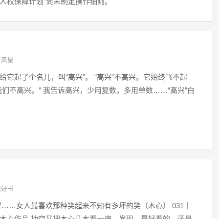
中“人权保障计划”尚未制定操作细则。
窗风景
给它起了个名儿，叫“高兴”。 “高兴”不高兴。它始终飞不起
我们不高兴。” 我告诉高兴，少用复数，多用单数……“高兴”白
架好书
……女人最喜欢那种笑起来不知有多坏的笑（木心） 031｜
木心作品 抽空又把木心几本看一遍，发现，最好看的，还是