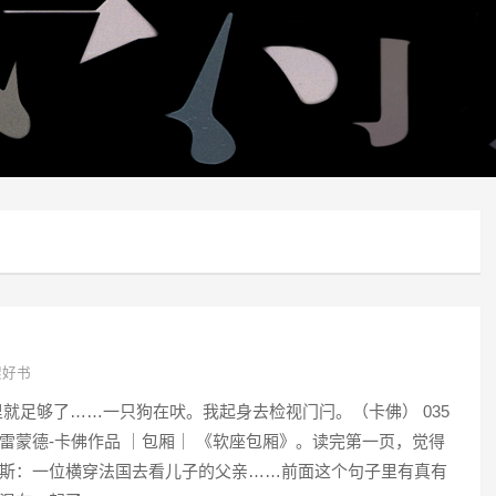
架好书
就足够了……一只狗在吠。我起身去检视门闩。（卡佛） 035
雷蒙德-卡佛作品 ｜包厢｜ 《软座包厢》。读完第一页，觉得
斯：一位横穿法国去看儿子的父亲……前面这个句子里有真有