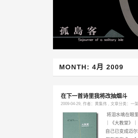
MONTH:
4月 2009
在下一首诗里我将改抽烟斗
2009-04-29
, 作者：
黄集伟
,
文章分类：
一
将泪水噙在眼里
｜《大教堂》｜
自己已变成迈尔