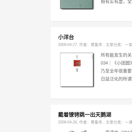
假有实有虚，全
小洋台
2009-04-27
, 作者：
黄集伟
,
文章分类：
一
所有能发生的关
034｜《小团
乃至全年很重要
日益泛化的所谓
戴着镣铐跳一出天鹅湖
2009-04-26
, 作者：
黄集伟
,
文章分类：
一