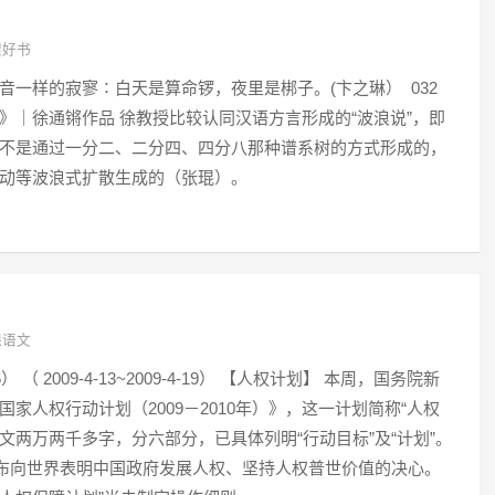
架好书
音一样的寂寥∶白天是算命锣，夜里是梆子。(卞之琳） 032
》｜徐通锵作品 徐教授比较认同汉语方言形成的“波浪说”，即
不是通过一分二、二分四、四分八那种谱系树的方式形成的，
动等波浪式扩散生成的（张琨）。
课语文
 （ 2009-4-13~2009-4-19） 【人权计划】 本周，国务院新
国家人权行动计划（2009－2010年）》，这一计划简称“人权
全文两万两千多字，分六部分，已具体列明“行动目标”及“计划”。
发布向世界表明中国政府发展人权、坚持人权普世价值的决心。