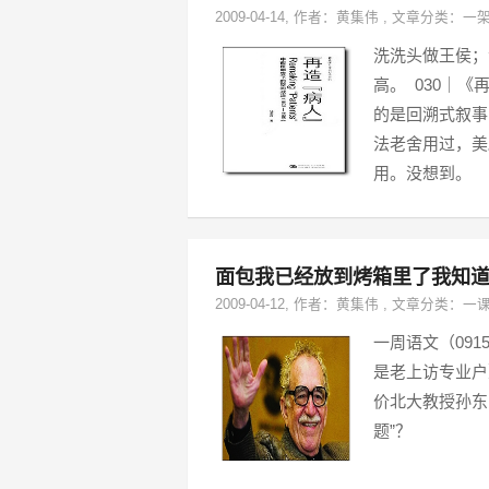
2009-04-14
, 作者：
黄集伟
,
文章分类：
一
洗洗头做王侯；
高。 030｜
的是回溯式叙事
法老舍用过，美
用。没想到。
面包我已经放到烤箱里了我知
2009-04-12
, 作者：
黄集伟
,
文章分类：
一
一周语文（0915
是老上访专业户
价北大教授孙东
题”？