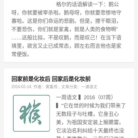
格尔的话语解读一下：鹅公
呀，你就要被宰杀啦。鹅母呀，你就要悲惨地守
寡啦。这是你们命运的悲剧。但是，擦干眼泪，
不要悲伤，你们就是家禽，就是人类的食物啊”
……这般比拟，不是叹鹅，而是叹己！在当下语
境里，欲言又止已成常态，顾左右而言他也是家
常便饭。
回家前是化妆后 回家后是化妆前
2016-02-14
, 作者：
黄集伟
,
文章分类：
一课语文
一周语文 ▍2016（07周）
▍“它在世的时候为我们带来了
无数段子与吐槽，它身丑心
美，为祖国安定装上猴腮雷。
它淡泊名利纠结十天最终也没