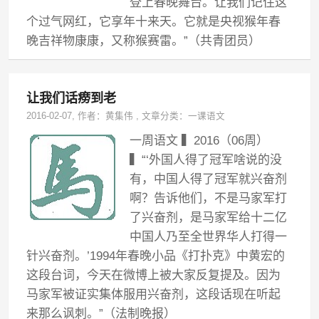
登上春晚舞台。让我们记住这
个过气网红，它享年十来天。它就是央视猴年春
晚吉祥物康康 ，又称猴赛雷。”（共青团员）
让我们话痨到老
2016-02-07
, 作者：
黄集伟
,
文章分类：
一课语文
一周语文 ▍2016（06周）
▍“‘外国人得了冠军啥说的没
有，中国人得了冠军就兴奋剂
啊？告诉他们，不是马家军打
了兴奋剂，是马家军 给十二亿
中国人乃至全世界华人打得一
针兴奋剂。’1994年春晚小品《打扑克》中黄宏的
这段台词，今天在微博上被大家反复提及。因为
马家军被证实集体服用兴奋剂，这段话现在听起
来那么讽刺。”（法制晚报）