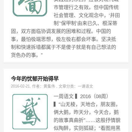
市管理行之有效。但中国传统
社会管理、文化观念中，‘井田
制’‘保甲制’由来已久、根深蒂
固，双方面临协调发展的困难和过程。中国的
事，最怕极端思想，极左极右都会坏事。坚决抵
制和快速拆墙都属于不是傻子就是有自己想法的
货色办的事。”
今年的忧郁开始得早
2016-02-21
, 作者：
黄集伟
,
文章分类：
一课语文
一周语文 ▍2016（08周）
▍“山无棱，天地合，朋友圈，
俩大鹅，昨天分，今天合，鹅
的故事真曲折”……这般抒情貌
似陶醉，实则狐疑；“看图用黑