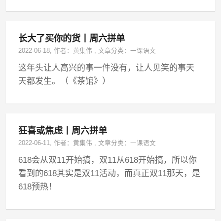
长大了买你的货丨周六拼单
2022-06-18
, 作者：
黄集伟
,
文章分类：
一课语文
这年头让人高兴的事一件没有，让人见笑的事天
天都发生。（《茶馆》）
狂喜或焦虑丨周六拼单
2022-06-11
, 作者：
黄集伟
,
文章分类：
一课语文
618会从双11开始搞，双11从618开始搞，所以你
看到的618其实是双11活动，而真正双11那天，是
618预热！