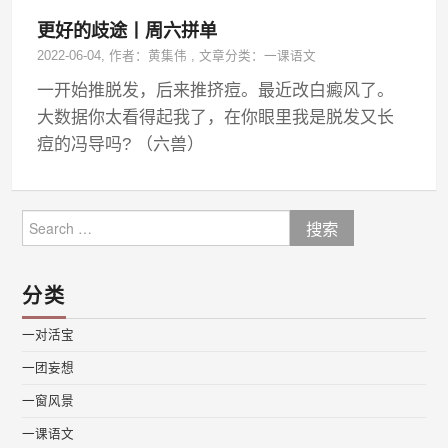
更好的歧途丨周六拼单
2022-06-04
, 作者：
黄集伟
,
文章分类：
一课语文
一开始推脱发，后来推挤痘。最近改白癜风了。
大数据你太看得起我了，在你眼里我是脱发又长
痘的冯导吗? ​​​​（六兽）
Search
for:
分类
一对活宝
一团妄想
一窗风景
一课语文