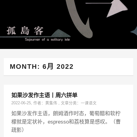
MONTH:
6月 2022
如果沙发作主语丨周六拼单
2022-06-25
, 作者：
黄集伟
,
文章分类：
一课语文
如果沙发作主语，朗姆酒作时态，葡萄醋和软柠
檬就是定状补，espresso和荔枝算是感叹。（曹
疏影）