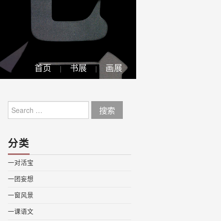
首页
书展
画展
Search
for:
分类
一对活宝
一团妄想
一窗风景
一课语文