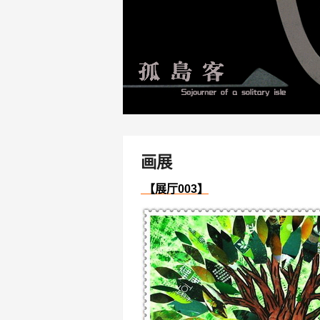
画展
【展厅003】