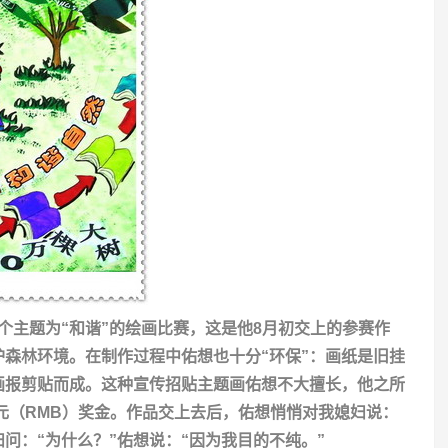
一个主题为“和谐”的绘画比赛，这是他8月初交上的参赛作
森林环境。在制作过程中佑想也十分“环保”：画纸是旧挂
画报剪贴而成。这种宣传招贴主题画佑想不大擅长，他之所
0元（RMB）奖金。作品交上去后，佑想悄悄对我媳妇说：
妇问：“为什么？”佑想说：“因为我目的不纯。”