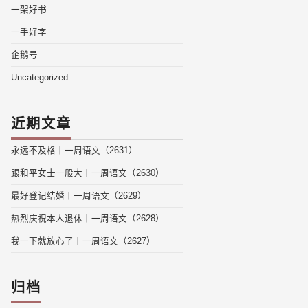
一架好书
一手好字
企鹅号
Uncategorized
近期文章
永远不及格丨一周语文（2631）
跟和平女士一般大丨一周语文（2630）
最好登记结婚丨一周语文（2629）
热烈庆祝本人退休丨一周语文（2628）
我一下就放心了丨一周语文（2627）
归档