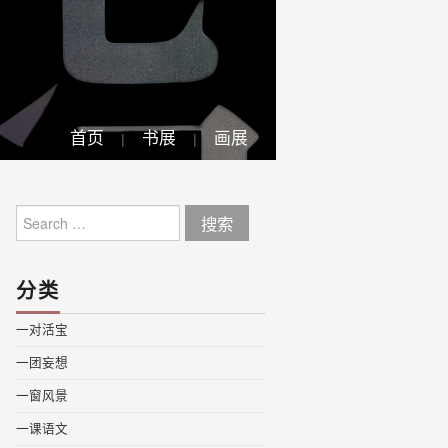
首页
书展
画展
Search
for:
分类
一对活宝
一团妄想
一窗风景
一课语文