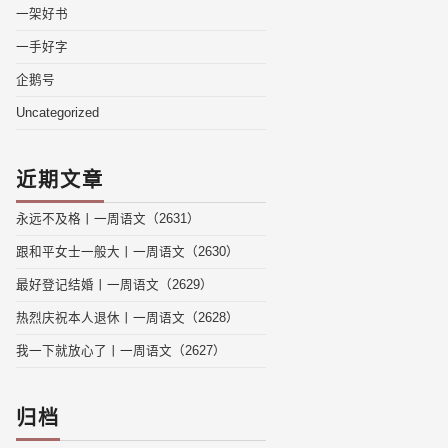
一架好书
一手好字
企鹅号
Uncategorized
近期文章
永远不及格丨一周语文（2631）
跟和平女士一般大丨一周语文（2630）
最好登记结婚丨一周语文（2629）
热烈庆祝本人退休丨一周语文（2628）
我一下就放心了丨一周语文（2627）
归档