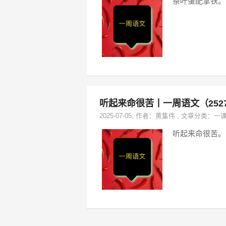
茶叶蛋配拿铁。
听起来命很苦丨一周语文（252
2025-07-05
, 作者：
黄集伟
,
文章分类：
一
听起来命很苦。