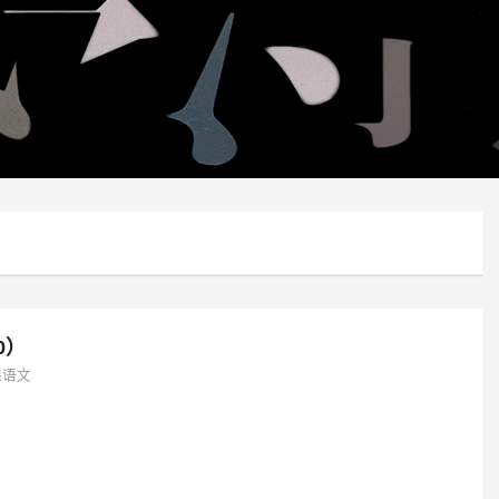
0）
课语文