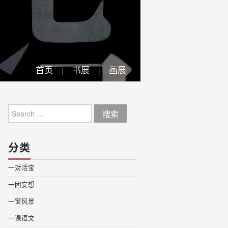
首页
书展
画展
Search
for:
分类
一对活宝
一团妄想
一窗风景
一课语文