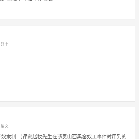
手好字
课语文
2） 山西地下奴隶制 （评家赵牧先生在谴责山西黑窑奴工事件时用到的