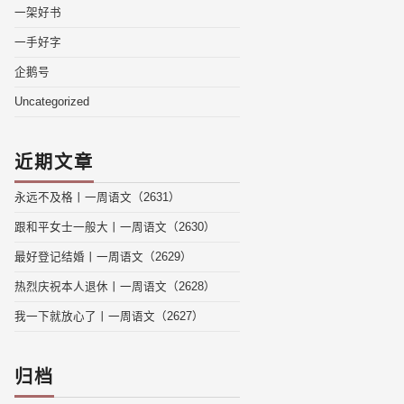
一架好书
一手好字
企鹅号
Uncategorized
近期文章
永远不及格丨一周语文（2631）
跟和平女士一般大丨一周语文（2630）
最好登记结婚丨一周语文（2629）
热烈庆祝本人退休丨一周语文（2628）
我一下就放心了丨一周语文（2627）
归档