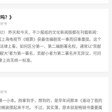
家吗？》
架好书
702） 昨天和今天，不少报纸的文化新闻版都在刊载新闻：
因上海电视节《暗算》获最佳编剧奖一事而旧事重提。这个
从法律上看，如何区分第一、第二编剧署名权，通常以“贡献
贡献大”者为第一署名，贡献小者为第二署名并无异议，可问
法律上尚无统一标准。
架好书
译文，薄薄一小本。刚拿到手，想到的，是早年间那本《谁动了我的
软精装撑起来不可。 不过，其实薄，原本就是畅销书重要属