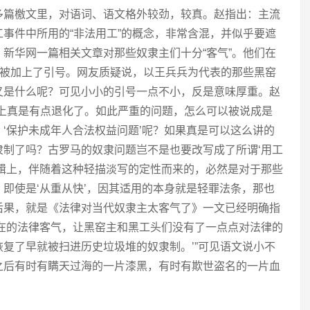
多篇檄文里，对语词、语文格外较劲，较真。赵指出：主流
事件中所用的“非法用工”的概念，非常含混，并似乎要遮
新华网一篇相关文章对那些奴隶主们十分“客气”。他们在
字被加上了引号。网友质疑说，以王兵兵为代表的那些黑窑
又是什么呢？可见小小的引号一点不小，反是意味厚重。赵
论上真是有点退化了。如此严重的问题，怎么可以被说成是
’、‘保护未成年人合法权益问题’呢？如果真是可以这么讲的
隶制了吗？古罗马的奴隶问题岂不是也要改写成了所谓‘用工
逻辑上，伴随着这种轻描淡写的定性而来的，必然是对于那些
即使是‘从重从快’，因其适用的本身就是轻罪法条，那也
后果，就是《法律对当代奴隶主太客气了》一文已经明确指
在在的法律客气，让黑窑主和黑工头们没有了一点点对法律的
复了早就被扫进历史垃圾堆的奴隶制。’”可见语文说小不
之后有时有瞒天过海的一片漆黑，有时有欺世盗名的一片血