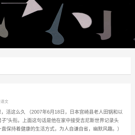
课语文
） 不好意思，活这么久 （2007年6月18日，日本宫崎县老人田锅和以
龄男子”头衔。上面这句话是他在家中接受吉尼斯世界记录头
一直保持着健康的生活方式，为人自谦自省，幽默风趣。）