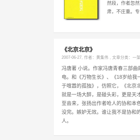
然段，作者忽然
肃，不庄重。专
《北京北京》
2007-06-27
, 作者：
黄集伟
,
文章分类：
一
冯唐著 小说。作家冯唐青春三部
电。和《万物生长》、《18岁给我
于喧嚣的孤独》，仿照它，《北京北
就是一场大醉，是碰头彩，更是天才商
至沓来，张扬出作者呛人的协和本色。
没完。嫉妒无效。谁让我不是协和
人。