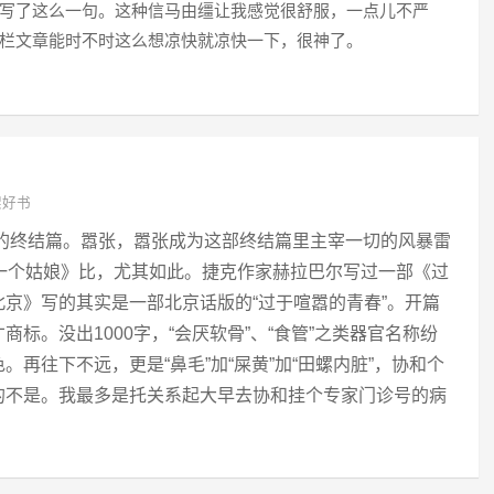
写了这么一句。这种信马由缰让我感觉很舒服，一点儿不严
栏文章能时不时这么想凉快就凉快一下，很神了。
架好书
曲的终结篇。嚣张，嚣张成为这部终结篇里主宰一切的风暴雷
一个姑娘》比，尤其如此。捷克作家赫拉巴尔写过一部《过
京》写的其实是一部北京话版的“过于喧嚣的青春”。开篇
标。没出1000字，“会厌软骨”、“食管”之类器官名称纷
再往下不远，更是“鼻毛”加“屎黄”加“田螺内脏”，协和个
的不是。我最多是托关系起大早去协和挂个专家门诊号的病