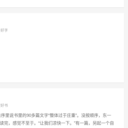
手好字
架好书
自序里说书里的90多篇文字“整体过于庄重”。没按顺序，东一
读完，感觉不至于。“让我们凉快一下。”有一篇，另起一个自