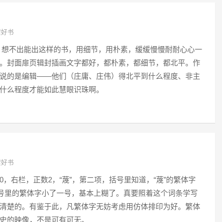
架好书
，想不出能出这样的书，用细节，用朴素，缓缓慢慢耐耐心心一
。封面扉页辑封插画文字都好，都朴素，都细节，都北平。作
说的是编辑——他们（庄庸、庄伟）得北平到什么程度、非主
什么程度才能如此慧眼识珠啊。
架好书
90，右栏，正数2，“蔑”，第二项，括号里知道，“蔑”的繁体字
括号里的繁体字小了一号，基本上糊了。真要照着这个词条学写
清楚的。有鉴于此，凡繁体字无妨考虑用仿体排印为好。繁体
史的映像，不是可有可无。