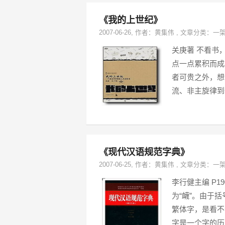
《我的上世纪》
2007-06-26
, 作者：
黄集伟
,
文章分类：
一
关庚著 不看书
点一点累积而成
者可贵之外，想
流、非主旋律到
《现代汉语规范字典》
2007-06-25
, 作者：
黄集伟
,
文章分类：
一
李行健主编 P1
为“衊”。由于
繁体字，是看不
字是一个字的历