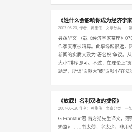
《姓什么会影响你成为经济学
2007-06-20
, 作者：
黄集伟
,
文章分类：
一
聂辉华文 （载《经济学家茶座》0
作家麦家被暗算。此事缘起很远，
新闻的实质大致为“署名权”争议。
大小”排序即可。不过，在理论上“
题是，所谓“贡献大”或“贡献小”在
《放屁！名利双收的捷径》
2007-06-19
, 作者：
黄集伟
,
文章分类：
一
G-Frankfurt著 南方朔先生
奶酪》……书太薄，字太少，非用