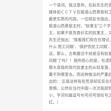
一个语词。我注意到，在赵先生的
媒体如ＣＣＴＶ在报道山西黑窑奴工
蔽更实质的内容。一位网友也指出，
报道山西黑窑主时，“奴隶主”三个
主，如果不是货真价实的奴隶主，
先生还指出：“我看我们现在在理
什么‘用工问题’、‘保护农民工问题
话，那么，古希腊岂不就是没有奴
问题’了吗？！我所担心的是，在
罪大恶极的现代奴隶主的从轻发落，
重不到哪里去。而这种做法的严重
出的：‘正是这样有些荒谬却实实
畏惧，公然在当代中国一次次局部恢
小，字词句篇逗号句号问号惊叹号
红。）