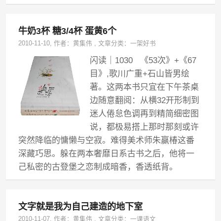
牛奶3杯 糖3/4杯 蛋黄6个
2010-11-10
, 作者：
黄集伟
,
文章分类：
一架好书
闪读｜1030 《53次》+《67
目》,歌川广重+石山皆男绘
著。这两本书只宜在下午茶桌
边随意翻阅：从横32开形制到
迷人倦怠色调再到精简细密图
说，都极易搭上那时那刻或许
突然降临的慵懒与空寂。难得美术师朱赢椿这番
深藏巧思。躲在两本奢靡日系古书之后，他将一
己私密的古登堡之恋制成暗香，香透纸背。
文字就是我为自己建造的地下室
2010-11-07
, 作者：
黄集伟
,
文章分类：
一课语文