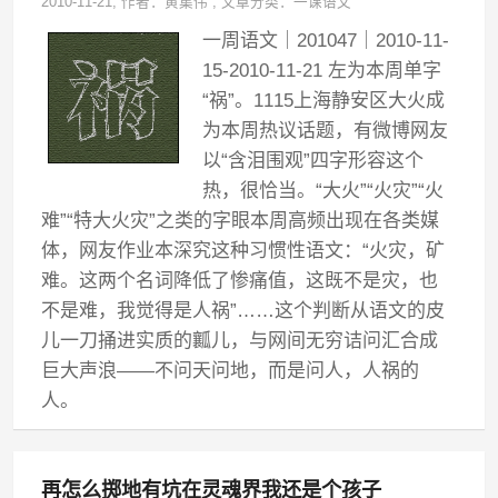
2010-11-21
, 作者：
黄集伟
,
文章分类：
一课语文
一周语文｜201047｜2010-11-
15-2010-11-21 左为本周单字
“祸”。1115上海静安区大火成
为本周热议话题，有微博网友
以“含泪围观”四字形容这个
热，很恰当。“大火”“火灾”“火
难”“特大火灾”之类的字眼本周高频出现在各类媒
体，网友作业本深究这种习惯性语文：“火灾，矿
难。这两个名词降低了惨痛值，这既不是灾，也
不是难，我觉得是人祸”……这个判断从语文的皮
儿一刀捅进实质的瓤儿，与网间无穷诘问汇合成
巨大声浪——不问天问地，而是问人，人祸的
人。
再怎么掷地有坑在灵魂界我还是个孩子