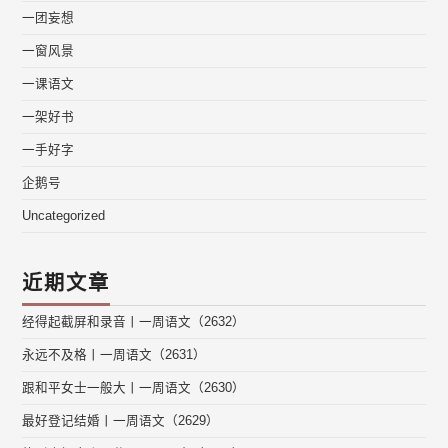
一团妄想
一窗风景
一课语文
一架好书
一手好字
企鹅号
Uncategorized
近期文章
经得起截屏和录音丨一周语文（2632）
永远不及格丨一周语文（2631）
跟和平女士一般大丨一周语文（2630）
最好登记结婚丨一周语文（2629）