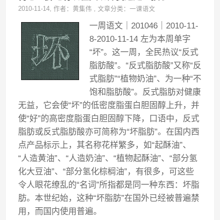
2010-11-14
, 作者：
黄集伟
,
文章分类：
一课语文
一周语文｜201046｜2010-11-
8-2010-11-14 左为本周单字
“坏”。这一周，全民热议“反式
脂肪酸”。“反式脂肪酸”又称“反
式脂肪”“植物奶油”、为一种“不
饱和脂肪酸”。反式脂肪对健康
无益，它会使“坏”的低密度脂蛋白胆固醇上升，并
使“好”的高密度脂蛋白胆固醇下降，口语中，反式
脂肪或反式脂肪酸亦可简称为“坏脂肪”。在国内西
点产品标示上，其名称花样繁多，如“起酥油”、
“人造黄油”、“人造奶油”、“植物起酥油”、“部分氢
化大豆油”、“部分氢化棕榈油”，有很多，可这些
令人眼花缭乱的“名词”所指都是同一种东西：坏脂
肪。本世纪始，这种“坏脂肪”在国外已经被普遍禁
用，而国内使用普遍。