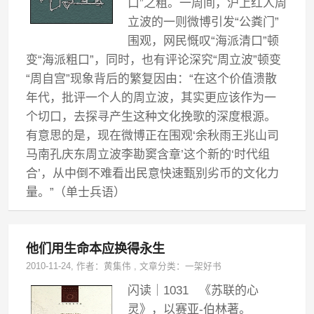
口”之粗。一周间，沪上红人周
立波的一则微博引发“公粪门”
围观，网民慨叹“海派清口”顿
变“海派粗口”，同时，也有评论深究“周立波”顿变
“周自宫”现象背后的繁复因由：“在这个价值溃散
年代，批评一个人的周立波，其实更应该作为一
个切口，去探寻产生这种文化挽歌的深度根源。
有意思的是，现在微博正在围观‘余秋雨王兆山司
马南孔庆东周立波李勘窦含章’这个新的‘时代组
合’，从中倒不难看出民意快速甄别劣币的文化力
量。”（单士兵语）
他们用生命本应换得永生
2010-11-24
, 作者：
黄集伟
,
文章分类：
一架好书
闪读｜1031 《苏联的心
灵》，以赛亚-伯林著。