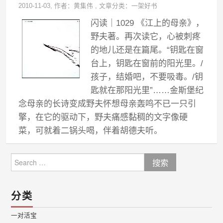
2010-11-03
, 作者：
黄集伟
,
文章分类：
一架好书
闪读｜1029 《江上的母亲》，
野夫著。再次读它，心被刺疼
的地儿还是在篇尾。“钥匙在窗
台上，钥匙在窗前的阳光里。/
孩子，结婚吧，不要吸毒。/钥
匙就在那阳光里”……金斯堡纪
念母亲的长诗变成野夫怀想母亲轰鸣不已一只引
擎，在它的驱动下，野夫痛感黏稠的文字像硬
菜，可就着二锅头喝，伴着胡德夫听。
Search
for:
分类
一对活宝