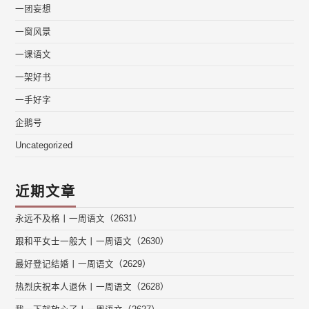
一团妄想
一窗风景
一课语文
一架好书
一手好字
企鹅号
Uncategorized
近期文章
永远不及格丨一周语文（2631）
跟和平女士一般大丨一周语文（2630）
最好登记结婚丨一周语文（2629）
热烈庆祝本人退休丨一周语文（2628）