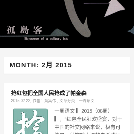
MONTH:
2月 2015
抢红包把全国人民抢成了帕金森
2015-02-22
, 作者：
黄集伟
,
文章分类：
一课语文
一周语文 ▎2015（08周）
▎，“红包全民狂欢盛宴，对于
中国的社交网络来说，极有可