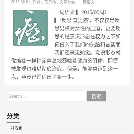
2015-02-01
, 作者：
黄集伟
,
文章分类：
一课语文
一周语文 ▎2015(05周）
▎“反思‘直男癌’，不仅仅是反
思男权对女性的压迫，更要反
思的是意识形态在权力之下如
何侵入了我们的头脑和言谈而
我们还毫无知觉。意识形态就
像癌症一样悄无声息地吞噬着健康的肌体，即便
被发现也难以彻底治愈，但是，能够意识到这一
点，毕竟已经迈出了第一步。
Search
for:
分类
一对活宝