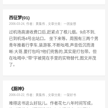
西征梦(01)
2006-03-24
, 作者：
黄集伟
,
文章分类：
一团妄想
过机场高速收费口后,赶紧点了根儿烟。9点不到,
已到机场4号出站口。 坐下来等。周围有三两个男
青年推着行李车,装游客,不断吆喝,声音低沉而清
晰:大哥,要打包吗?他们兜售的,其实是打包带。但
在吆喝中,"带"字被晃在手里的实物替代,图文并茂
了。
《厕神》
2006-03-22
, 作者：
黄集伟
,
文章分类：
一架好书
难得这书这么好玩儿。作者花七八年时间写成，