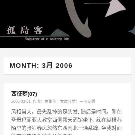
MONTH:
3月 2006
西征梦(07)
2006-03-31
, 作者：
黄集伟
,
文章分类：
一团妄想
风相当大。最先乱掉的是头发, 随后是时间。刚在
圣母玛丽亚大教堂西侧露天酒馆坐下, 躲在纵横巷
陌里的张狂春风忽然东西南北一通乱蹿, 坐我对面