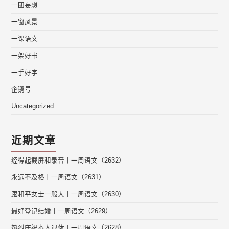
一团妄想
一窗风景
一课语文
一架好书
一手好字
企鹅号
Uncategorized
近期文章
经得起截屏和录音丨一周语文（2632）
永远不及格丨一周语文（2631）
跟和平女士一般大丨一周语文（2630）
最好登记结婚丨一周语文（2629）
热烈庆祝本人退休丨一周语文（2628）