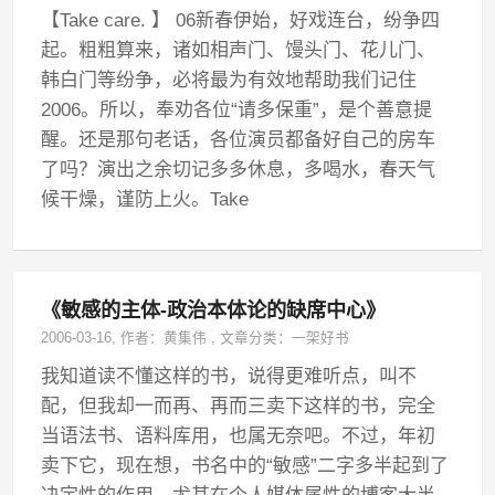
【Take care. 】 06新春伊始，好戏连台，纷争四
起。粗粗算来，诸如相声门、馒头门、花儿门、
韩白门等纷争，必将最为有效地帮助我们记住
2006。所以，奉劝各位“请多保重”，是个善意提
醒。还是那句老话，各位演员都备好自己的房车
了吗？演出之余切记多多休息，多喝水，春天气
候干燥，谨防上火。Take
《敏感的主体-政治本体论的缺席中心》
2006-03-16
, 作者：
黄集伟
,
文章分类：
一架好书
我知道读不懂这样的书，说得更难听点，叫不
配，但我却一而再、再而三卖下这样的书，完全
当语法书、语料库用，也属无奈吧。不过，年初
卖下它，现在想，书名中的“敏感”二字多半起到了