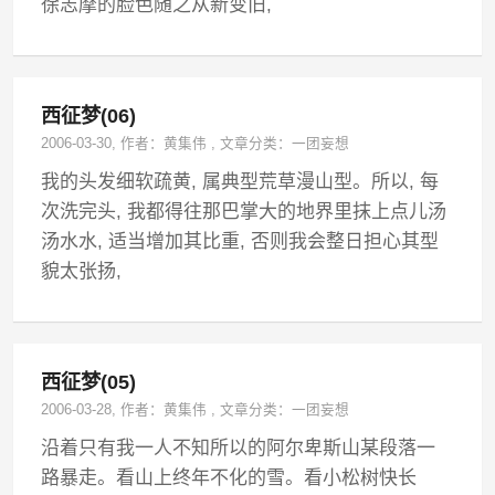
徐志摩的脸色随之从新变旧,
西征梦(06)
2006-03-30
, 作者：
黄集伟
,
文章分类：
一团妄想
我的头发细软疏黄, 属典型荒草漫山型。所以, 每
次洗完头, 我都得往那巴掌大的地界里抹上点儿汤
汤水水, 适当增加其比重, 否则我会整日担心其型
貌太张扬,
西征梦(05)
2006-03-28
, 作者：
黄集伟
,
文章分类：
一团妄想
沿着只有我一人不知所以的阿尔卑斯山某段落一
路暴走。看山上终年不化的雪。看小松树快长