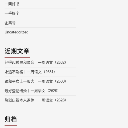
一架好书
一手好字
企鹅号
Uncategorized
近期文章
经得起截屏和录音丨一周语文（2632）
永远不及格丨一周语文（2631）
跟和平女士一般大丨一周语文（2630）
最好登记结婚丨一周语文（2629）
热烈庆祝本人退休丨一周语文（2628）
归档