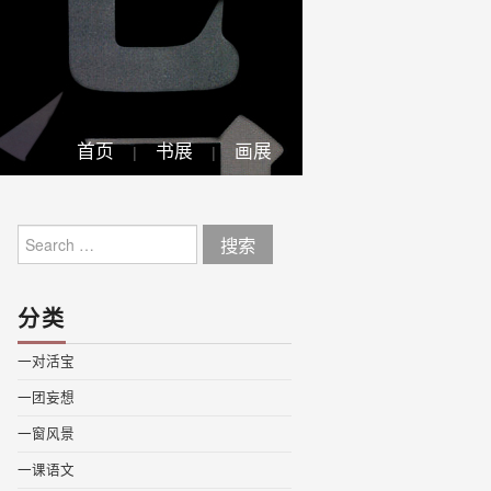
首页
书展
画展
Search
for:
分类
一对活宝
一团妄想
一窗风景
一课语文