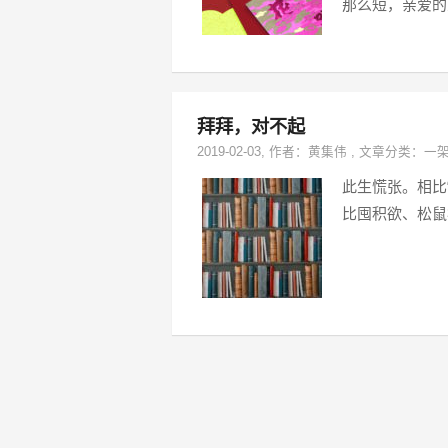
那么短，亲爱的
拜拜，对不起
2019-02-03
, 作者：
黄集伟
,
文章分类：
一
此生慌张。相比
比囤积欲、松鼠