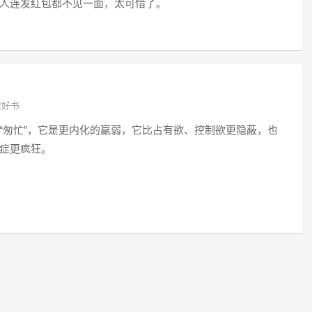
人连发红包都不见一面，太可惜了。
架好书
“匆忙”，它是更内化的羸弱，它比占有欲、控制欲更隐蔽，也
症更疯狂。