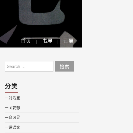
首页
书展
画展
Search
for:
分类
一对活宝
一团妄想
一窗风景
一课语文