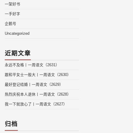
一架好书
一手好字
企鹅号
Uncategorized
近期文章
永远不及格丨一周语文（2631）
跟和平女士一般大丨一周语文（2630）
最好登记结婚丨一周语文（2629）
热烈庆祝本人退休丨一周语文（2628）
我一下就放心了丨一周语文（2627）
归档