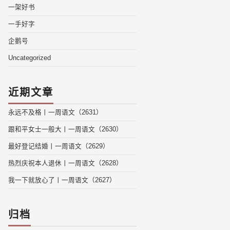
一架好书
一手好字
企鹅号
Uncategorized
近期文章
永远不及格丨一周语文（2631）
跟和平女士一般大丨一周语文（2630）
最好登记结婚丨一周语文（2629）
热烈庆祝本人退休丨一周语文（2628）
我一下就放心了丨一周语文（2627）
归档