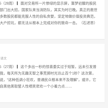
015（28周） ▎面对交易所一片惨绿的显示屏，噩梦初醒的股民
部门出大招，国家队来当消防队，其实为时已晚。真正的救世
多数股民都能克服人性的自私贪婪，坚定地做价值投资典范，
大户挖坑，都无法从根本上完成对你的致命一击。（石述思）
课语文
015（27周） ▎这个多出一秒的惊喜委实过于短暂，远未引发普
我，每天所为无趣无智之事荒掷时光岂止百个1秒？这次第，
说，“这种低调小狂欢，普通民众根本来不及理解”，或许，它
自黑他黑取譬人性哂笑悲欢一个小着力点……