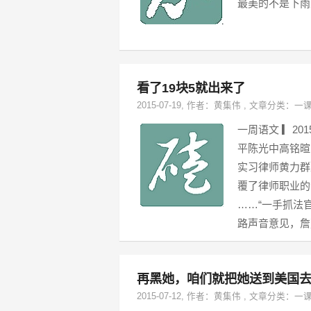
最美的不是下雨
看了19块5就出来了
2015-07-19
, 作者：
黄集伟
,
文章分类：
一
一周语文 ▎2
平陈光中高铭暄
实习律师黄力群
覆了律师职业的
……“一手抓法
路声音意见，詹
再黑她，咱们就把她送到美国
2015-07-12
, 作者：
黄集伟
,
文章分类：
一