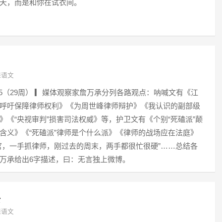
天，而是和你在试衣间。
课语文
015（29周） ▎媒体观察家詹万承分列各路观点：呐喊文有《江
呼吁保障律师权利》《为周世峰律师辩护》《我认识的副部级
》《“央视审判”损害司法权威》等，护卫文有《个别“死磕派”颠
含义》《“死磕派”律师是个什么派》《律师的战场应在法庭》
官，一手抓律师，刚过去的周末，两手都很忙很硬”……总结各
万承给出6字描述，曰：无言独上微博。
去
课语文