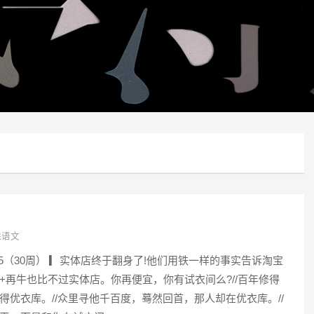
课语文
15（30周） ▎实体店终于翻身了!他们用铁一样的事实告诉淘宝
+再牛也比不过实体店。你再便宜，你有试衣间么?//百年修得
得优衣库。//众里寻他千百度，蓦然回首，那人却在优衣库。//