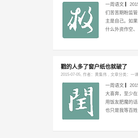
一周语文 ▎2
们苦苦期盼监管
主是自己。如果
什么外资作空、
戳的人多了窗户纸也就破了
2015-07-05
, 作者：
黄集伟
,
文章分类：
一
一周语文 ▎2
大喜奔，至少在
用饭友肥魔的话
也只是我等百姓