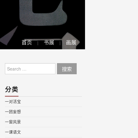
首页
书展
画展
Search
for:
分类
一对活宝
一团妄想
一窗风景
一课语文