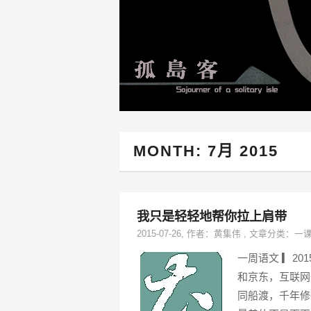
MONTH:
7月 2015
我只是轻轻地帮你拉上肩带
2015-07-26
, 作者：
黄集伟
,
文章分类：
一
一周语文 ▎20
和京东，互联网
同船渡，千年修