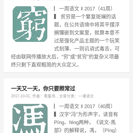
▏一周语文 ‖ 2017（41周）
▍ 贫穷是一个繁复斑斓的话
题，在公共语境中将其平摆浮
搁镶嵌到文案里，就算本意不
过是强化产品主题的一个玩笑
式刻薄、一则讥诮式毒舌，可
经由联网传播放大后，“穷”或“贫穷”的复杂义项最
终只剩下直观粗简的大众定义。
一天又一天，你只要照常过
2017-10-01
, 作者：
黄集伟
,
文章分类：
一课语文
▏一周语文 ‖ 2017（40周）
▍汉字“冯”为形声字，读音有
Píng、féng两种，《说文-馬
部》的解释说，馮，（Píng）