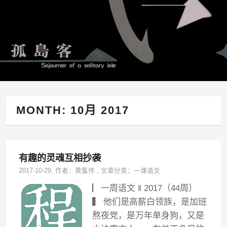
MONTH:
10月 2017
有趣的灵魂互相抄袭
2017-10-29
, 作者：
黄集伟
,
文章分类：
一课语文
▏一周语文 ‖ 2017（44周）
▍ 他们是高薪白领族，是加班
熬夜党，是万年单身狗，又是