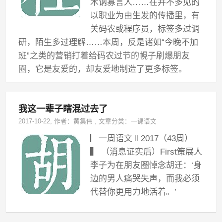
木讷寡言人……在并不多见的
以职业为由生发的传播里，有
关码农或程序员，标签多过调
研，陌生多过理解……本周，反是诸如“今晚不加
班”之类的营销打着给码农过节的幌子刷爆朋友
圈，它是友爱的，却友爱地制造了更多标签。
我这一辈子瞎混过去了
2017-10-22
, 作者：
黄集伟
,
文章分类：
一课语文
▏一周语文 ‖ 2017（43周）
▍ （消息证实后）First策展人
李子为在朋友圈悼念胡迁：‘身
边的男人痛哭失声，而我必须
代替你更用力地活着。’