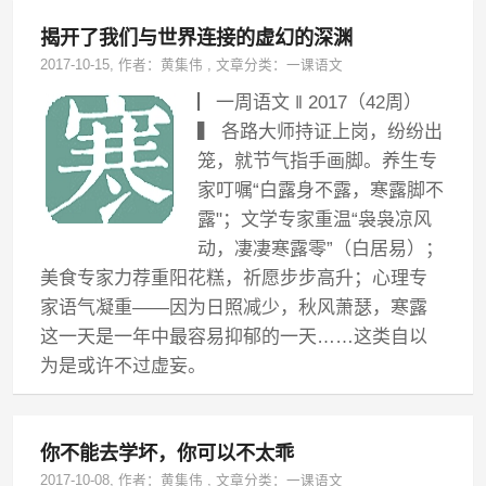
揭开了我们与世界连接的虚幻的深渊
2017-10-15
, 作者：
黄集伟
,
文章分类：
一课语文
▏一周语文 ‖ 2017（42周）
▍ 各路大师持证上岗，纷纷出
笼，就节气指手画脚。养生专
家叮嘱“白露身不露，寒露脚不
露"；文学专家重温“袅袅凉风
动，凄凄寒露零”（白居易）；
美食专家力荐重阳花糕，祈愿步步高升；心理专
家语气凝重——因为日照减少，秋风萧瑟，寒露
这一天是一年中最容易抑郁的一天……这类自以
为是或许不过虚妄。
你不能去学坏，你可以不太乖
2017-10-08
, 作者：
黄集伟
,
文章分类：
一课语文