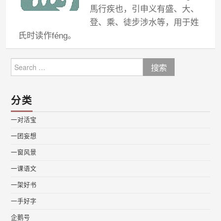
馬行疾也，引申义有盛、大、
登、乘、徒步涉水等，用于姓
氏时读作féng。
Search
for:
分类
一对活宝
一团妄想
一窗风景
一课语文
一架好书
一手好字
企鹅号