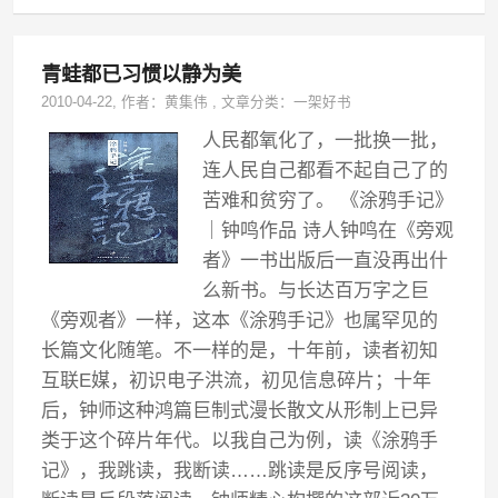
青蛙都已习惯以静为美
2010-04-22
, 作者：
黄集伟
,
文章分类：
一架好书
人民都氧化了，一批换一批，
连人民自己都看不起自己了的
苦难和贫穷了。 《涂鸦手记》
｜钟鸣作品 诗人钟鸣在《旁观
者》一书出版后一直没再出什
么新书。与长达百万字之巨
《旁观者》一样，这本《涂鸦手记》也属罕见的
长篇文化随笔。不一样的是，十年前，读者初知
互联E媒，初识电子洪流，初见信息碎片；十年
后，钟师这种鸿篇巨制式漫长散文从形制上已异
类于这个碎片年代。以我自己为例，读《涂鸦手
记》，我跳读，我断读……跳读是反序号阅读，