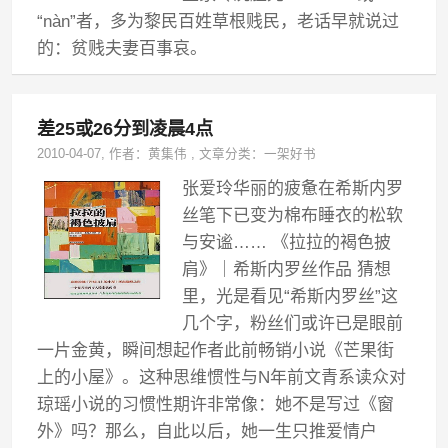
“nàn”者，多为黎民百姓草根贱民，老话早就说过
的：贫贱夫妻百事哀。
差25或26分到凌晨4点
2010-04-07
, 作者：
黄集伟
,
文章分类：
一架好书
张爱玲华丽的疲惫在希斯内罗
丝笔下已变为棉布睡衣的松软
与安谧…… 《拉拉的褐色披
肩》｜希斯内罗丝作品 猜想
里，光是看见“希斯内罗丝”这
几个字，粉丝们或许已是眼前
一片金黄，瞬间想起作者此前畅销小说《芒果街
上的小屋》。这种思维惯性与N年前文青系读众对
琼瑶小说的习惯性期许非常像：她不是写过《窗
外》吗？那么，自此以后，她一生只推爱情户