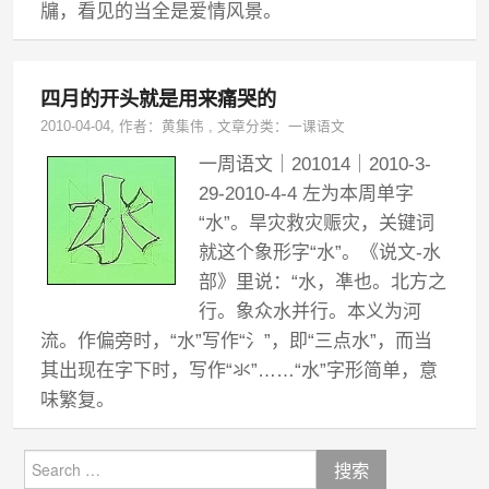
牖，看见的当全是爱情风景。
四月的开头就是用来痛哭的
2010-04-04
, 作者：
黄集伟
,
文章分类：
一课语文
一周语文｜201014｜2010-3-
29-2010-4-4 左为本周单字
“水”。旱灾救灾赈灾，关键词
就这个象形字“水”。《说文-水
部》里说：“水，凖也。北方之
行。象众水并行。本义为河
流。作偏旁时，“水”写作“氵”，即“三点水”，而当
其出现在字下时，写作“氺”……“水”字形简单，意
味繁复。
Search
for: