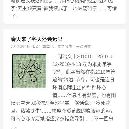
断读是反段落阅读。钟师精心构撰的这部近30万
字“无主题变奏”被我读成了一地玻璃碴子……可惜
了。
春天来了冬天还会远吗
2010-04-18
, 作者：
黄集伟
,
文章分类：
一课语文
一周语文｜201016｜2010-4-
12-2010-4-18 左为本周单字
“冷”，此字当然在指2010年普
遍的“冷春”节令，可也是连日
坏消息酵生出的种种坏心
情……信息也有温度，也有阴
晴雨雪大风寒流乃至沙尘暴。俗话说：“冷死花
旦，热煞武生”……物理冷暖该脱的脱该添的添，
可内心寒冷万难指望穿衣指数导引……不一回事
儿。