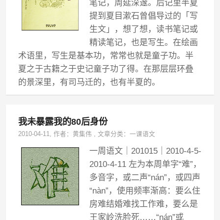
笔记，周延深邃。后记里半夏
提到夏目漱石曾倡导过的「写
生文」，想了想，读书笔记或
精读笔记，也是写生。在绘画
术语里，写生是基本功，常常也就是童子功。半
夏之于古籍之于史记童子功了得。在那层层环叠
的景深里，有司马迁的，也有半夏的。
我未暴露我的80后身份
2010-04-11
, 作者：
黄集伟
,
文章分类：
一课语文
一周语文｜201015｜2010-4-5-
2010-4-11 左为本周单字“难”，
多音字，或二声“nán”，或四声
“nàn”，使用频率渐高：要么住
房难结婚难找工作难，要么是
王家岭洗脸死……“nán”或