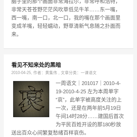
脑子里的那个画面非常海拉尔，非常呼和浩特，
非常天苍苍野茫茫风吹草低见牛羊……东一嘴，
西一嘴，南一口，北一口，我的嘴在那个画面里
变成羊嘴，轻轻蠕动，野草清新气息随之扑面而
来。
看见不知来处的黑暗
2010-04-25
, 作者：
黄集伟
,
文章分类：
一课语文
一周语文｜201017｜2010-4-
19-2010-4-25 左为本周单字
“哀”，此单字被高度关注的上
一次，还是在两年前5月19日
午间14时28分……建国后首次
为平民百姓开设的那180秒放
送出百众心间繁复愁绪百样哀伤。