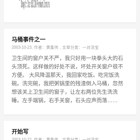
马桶事件之一
2003-10-23
, 作者：
黄集伟
,
文章分类：
一对活宝
卫生间的窗户关不严，我只好用一块拳头大的石
头顶死。这样做的好处不说，坏处开关窗户很不
方便。 大风降温那天，我回家吃饭。吃完饭洗
碗。洗完碗，我把粥锅里的残渣倒入马桶，忽然
想该关上卫生间的窗子，让左右两位先生洗洗
睡。左手端锅，右手关窗，石头应声而落……
开始写
2003-10-22
, 作者：
黄集伟
,
文章分类：
一对活宝