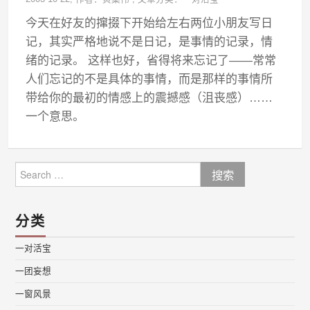
今天在好友的撺掇下开始给左右两位小朋友写日
记，其实严格地说不是日记，是事情的记录，情
绪的记录。 这样也好，省得将来忘记了——常常
人们忘记的不是具体的事情，而是那样的事情所
带给你的最初的情感上的震撼感（沮丧感）……
一个意思。
Search
for:
分类
一对活宝
一团妄想
一窗风景