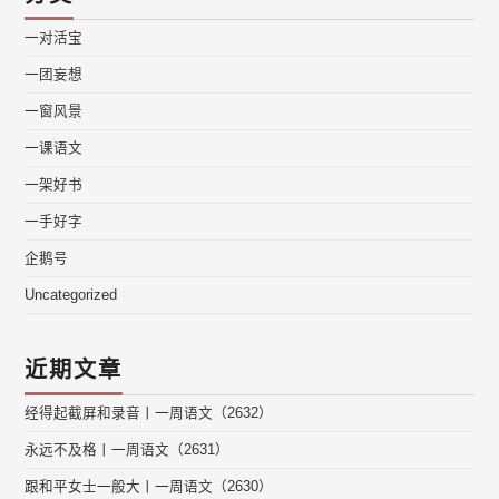
一对活宝
一团妄想
一窗风景
一课语文
一架好书
一手好字
企鹅号
Uncategorized
近期文章
经得起截屏和录音丨一周语文（2632）
永远不及格丨一周语文（2631）
跟和平女士一般大丨一周语文（2630）