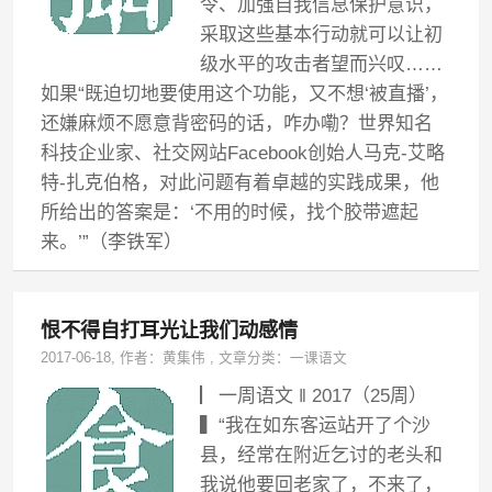
令、加强自我信息保护意识，
采取这些基本行动就可以让初
级水平的攻击者望而兴叹……
如果“既迫切地要使用这个功能，又不想‘被直播’，
还嫌麻烦不愿意背密码的话，咋办嘞？世界知名
科技企业家、社交网站Facebook创始人马克-艾略
特-扎克伯格，对此问题有着卓越的实践成果，他
所给出的答案是：‘不用的时候，找个胶带遮起
来。’”（李铁军）
恨不得自打耳光让我们动感情
2017-06-18
, 作者：
黄集伟
,
文章分类：
一课语文
▏一周语文 ‖ 2017（25周）
▍“我在如东客运站开了个沙
县，经常在附近乞讨的老头和
我说他要回老家了，不来了，