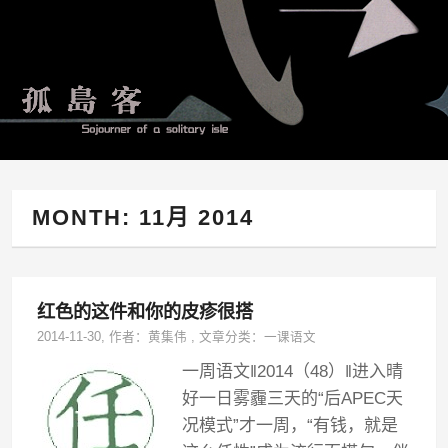
MONTH:
11月 2014
红色的这件和你的皮疹很搭
2014-11-30
, 作者：
黄集伟
,
文章分类：
一课语文
一周语文‖2014（48）‖进入晴
好一日雾霾三天的“后APEC天
况模式”才一周，“有钱，就是