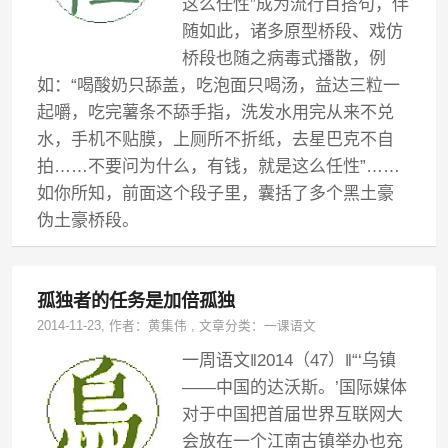
这么任性”成为流行百搭句，伴
随如此，诸多原型桥段、戏仿
桥段也随之病毒式播散，例
如：“喝酸奶只舔盖，吃泡面只喝汤，益达三粒一
起嚼，吃完薯条不舔手指，洗发水用完从来不兑
水，手机不贴膜，上厕所不折纸，去星巴克不自
拍……不要问为什么，有钱，就是这么任性”……
如你所知，前面这个段子里，囊括了多个黑土豪
伪土豪桥段。
孤独者的任务是加倍孤独
2014-11-23
, 作者：
黄集伟
,
文章分类：
一课语文
一周语文‖2014（47）‖“‘乌镇
——中国的达沃斯。’国际媒体
对于中国把首届世界互联网大
会放在一个江南古镇举办也充