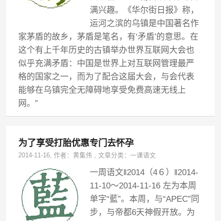
满兴趣。《华尔街日报》称，
运河之滨的乌镇是中国著名作
家茅盾的故乡，茅盾是笔名，有‘矛盾’的意思。在
这个有上千年历史的古镇举办世界互联网大会也
似乎充满矛盾：中国是世界上对互联网管理最严
格的国家之一，而为了配合这届大会，与会代表
能够在乌镇完全无障碍地享受免费高速无线上
网。”
为了享受打胎优惠专门去怀孕
2014-11-16
, 作者：
黄集伟
,
文章分类：
一课语文
一周语文‖2014（4６）‖2014-
11-10～2014-11-16 左为本周
单字“藍”。本周，与“APEC”同
步，与帝都6天神假开放。为