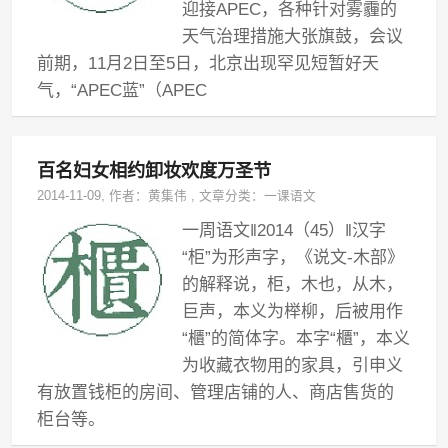
迎接APEC，各种针对雾霾的
天气治理措施大张旗鼓，会议
前期，11月2日至5日，北京出现罕见短暂好天
气，“APEC蓝”（APEC
百名妇女相约卸妆欢度万圣节
2014-11-09
, 作者：
黄集伟
,
文章分类：
一课语文
一周语文‖2014（45）‖汉字
“柜”为形声字，《说文-木部》
的解释说，柜，木也，从木，
巨声，本义为榉柳，后被用作
“櫃”的简体字。本字“櫃”，本义
为收藏衣物用的家具，引申义
有放置钱柜的房间、管理店铺的人、商店售货的
柜台等。