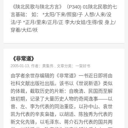
《陕北民歌与陕北方言》（P340) 01陕北民歌的七
言基础： 如： *太阳/下来/照窗/子 人想/人来/没
法/子 *正月/里来/正月/正 李大/女娃/生得/俊 身上/
穿着/大红/袄
《非常道》
2005-01-13
, 作者：
黄集伟
,
文章分类：
一架好书
由学者余世存编辑的《非常道》一书近日即将由
社科文献出版社出版。该书以《世说新语》类似
的体裁，截取历史的片断：自晚清、民国而至解
放初期，记录了大量历史人物的奇闻逸事——以
曾、左、李为代表的同治重臣，以孙中山、袁世
凯为代表的辛亥枭雄，以胡适、陈独秀为代表的
新文化先锋，以毛泽东、蒋介石为代表的国共两