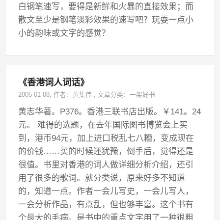
白钢笔速写，要得是新鲜和火暴的直接效果；而
散文至少是钢笔淡彩效果的速写吧？玩耍一点小
小的韵味或文字的感觉？
《香港词人词话》
2005-01-08
, 作者：
黄集伟
,
文章分类：
一架好书
黄志华著。P376。香港三联书店出版。￥141。24
元。 难得的选题，在去年国际图书博览会上买
到，港币94元，加上进口税乱七八糟，变成现在
的价钱……买的时候还犹豫，倒手后，觉得还是
很值。书里对香港的词人做详细分析介绍，还引
用了很多的歌词。就分类说，原来好多不知道
的，知道一点。作者一会儿写史，一会儿写人，
一会分析作品，有点乱，但也够丰富。这个书有
个最大的毛病。是书中的重点文字用了一种很粗