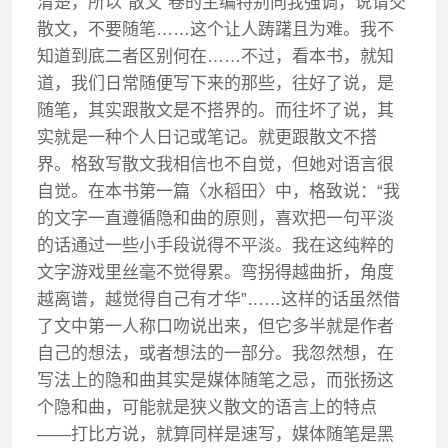
清楚，所以“散文”卷的主编特别向我强调，说请交
散文，不要随笔……这个让人踌躇且为难。我不
知道到底二者区别何在……不过，看本书，就知
道，我们日常随便写下来的那些，往好了说，是
随笔，其实跟散文是不搭界的。而往坏了说，其
实就是一种个人日记或笔记。就更跟散文不搭
界。格致写散文我相信也不自觉，但她对语言很
自觉。在本书第一篇〈水稻田〉中，格致说：“我
的文字一直遵循隐和曲的原则，喜欢把一句平淡
的话通过一些小手段说得不平淡。我在这纯粹的
文字游戏里丝毫不觉得累。弯拐得越曲折，角度
越离谱，越觉得自己有才华”……这样的话虽然借
了文中第一人称口吻说出来，但它多半就是作者
自己的想法，或者想法的一部分。我忽然想，在
写法上的隐和曲其实是媒体随笔之忌，而张扬这
个隐和曲，可能就是狭义散文的语言上的特点
——打比方说，就算同样是速写，媒体随笔是黑