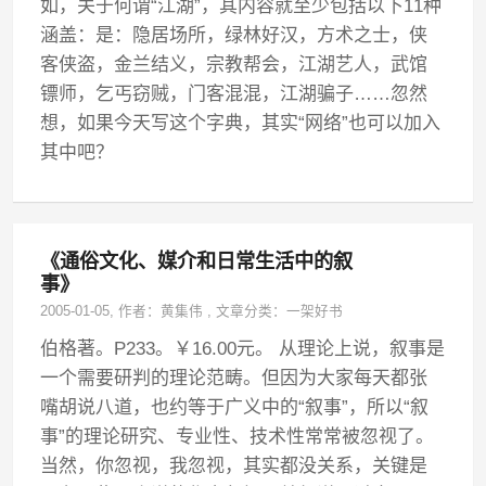
如，关于何谓“江湖”，其内容就至少包括以下11种
涵盖：是：隐居场所，绿林好汉，方术之士，侠
客侠盗，金兰结义，宗教帮会，江湖艺人，武馆
镖师，乞丐窃贼，门客混混，江湖骗子……忽然
想，如果今天写这个字典，其实“网络”也可以加入
其中吧？
《通俗文化、媒介和日常生活中的叙
事》
2005-01-05
, 作者：
黄集伟
,
文章分类：
一架好书
伯格著。P233。￥16.00元。 从理论上说，叙事是
一个需要研判的理论范畴。但因为大家每天都张
嘴胡说八道，也约等于广义中的“叙事”，所以“叙
事”的理论研究、专业性、技术性常常被忽视了。
当然，你忽视，我忽视，其实都没关系，关键是