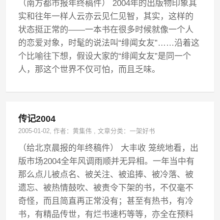
（南方都市报年终稿件） 2004年的出版物印象其
实和往年一样人云亦云见仁见智，其实，这样的
状态挺正常的——一本书在很多时候就像一个人
的恋爱对象，时髦的说法叫“绯闻女友”……沿着这
个比喻往下想，假设大家的“绯闻女友”是同一个
人，那这个世界不仅可怕，而且乏味。
传记2004
2005-01-02
, 作者：
黄集伟
,
文章分类：
一架好书
（给北京晨报的年终稿件） 大丰收 笼统地看，出
版市场2004全年风调雨顺并无异相。一年当中有
那么点儿被点名、被关注、被追捧、被冷落、被
遗忘、被热情鼓吹、被责令下架的书，不仅毫不
奇怪，而且简直再正常没有；甚至有热书，有冷
书，有精品传世，有烂书速朽等等，亦全在预料