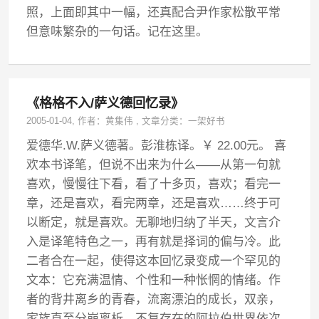
照，上面即其中一幅，还真配合尹作家松散平常
但意味繁杂的一句话。记在这里。
《格格不入/萨义德回忆录》
2005-01-04
, 作者：
黄集伟
,
文章分类：
一架好书
爱德华.W.萨义德著。彭淮栋译。￥ 22.00元。 喜
欢本书译笔，但说不出来为什么——从第一句就
喜欢，慢慢往下看，看了十多页，喜欢；看完一
章，还是喜欢，看完两章，还是喜欢……终于可
以断定，就是喜欢。无聊地归纳了半天，文言介
入是译笔特色之一，再有就是择词的偏与冷。此
二者合在一起，使得这本回忆录变成一个罕见的
文本：它充满温情、个性和一种怅惘的情绪。作
者的背井离乡的青春，流离漂泊的成长，双亲，
家族直至分崩离析、不复存在的阿拉伯世界依次