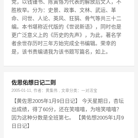
党，以钱锺书、陈寅恪为代表的解放后文人，不
胜枚举。分为：史景、政事、文林、武运、革
命、问世、人论、英风、狂狷、骨气等共三十二
编。本书堪称近代版的《世说新语》，同时也是
更广泛意义上的《历史的先声》，为此，著名学
者余世存历时三年方始完成全书编辑。荣幸的
是，该书责编请我为该书题写篇名，如上。
佐思佑想日记二则
2005-01-11
, 作者：
黄集伟
,
文章分类：
一对活宝
【黄佐思2005年1月9日日记】 今天星期日，杏坛
出成绩，得了60分，还在笑嘻嘻，为啥笑嘻嘻？
因为这种分数是全班第七。 【黄佑想2005年1月9
日日记】