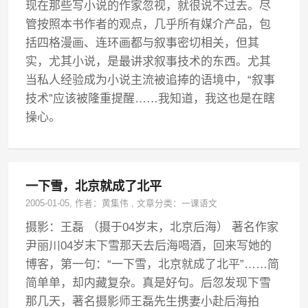
现在那些写小说的作家忽视，就很说不过去。尽
管按照本书作者的观点，几乎所有媒介产品，包
括四格漫画、连环画都与叙事密切相关，但其
实，尤其小说，是最讲求叙事技术的东西。尤其
当私人经验成为小说主流被追捧的语境中，“叙事
技术”应该被隆重提醒……我知道，我这也是在瞎
操心。
一下雪，北京就成了北平
2005-01-05
, 作者：
黄集伟
,
文章分类：
一课语文
摄影：王磊 （摄于04岁末，北京后海） 著名作家
尹丽川04岁末下雪那天去后海喝酒，回来写她的
博客，第一句：“一下雪，北京就成了北平”……简
简单单，却内藏复杂。真是好句。后忽发现下雪
那几天，著名摄影师王磊先生携妻小赴后海拍