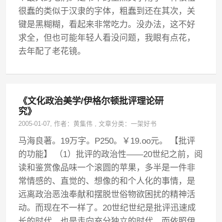
很蠢的类似于汉隶的字体，粗蠢到还在其次，关
键是黑糊糊，看起来非常吃力。没办法，这不好
求全，但也可能年轻人看没问题，我眼有点花，
去年配了老花镜。
《文化政治美学/伊格尔顿批评理论研
究》
2005-01-07
, 作者：
黄集伟
,
文章分类：
一架好书
马海良著。19万字。P250。￥19.oo元。 【批评
的功能】 （1）批评的政治性——20世纪之前，阅
读和鉴赏像品味一个滚圆的苹果，多半是一件非
常情感的、直觉的、想像的和个人化的事情，是
远离政治恶浊奉献和摆脱世俗物欲困扰的精神活
动。而现在不一样了。20世纪世纪是批评迅速成
长的时代，也是走向充分独立的时代。而依照伊