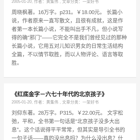
2005-01-20
, 作者：
黄集伟
,
文章分类：
一架好书
周晓枫著。16万字。p231。￥18.00元。 长篇小
说，作者原来一直写散文，且很有成就，这是作
者第一本长篇小说，不能叫出手不凡，但小说写
得的确“邪门”——它完全不是我们曾经见过的那种
长篇小说，它用五对儿知识男女的日常生活结构
全篇，不以情节取胜，而以人物评论、语言等取
胜。
《红底金字－六七十年代的北京孩子》
2005-01-20
, 作者：
黄集伟
,
文章分类：
一架好书
刘仰东著。28万字。P315。￥22.00元。 文字松
弛，平和，全书第一句话是“北京孩子没多大出
息”。这个话说得平平常常，但其实是导引全书的
一句子话——真的没出息吗？为什么没出息？什