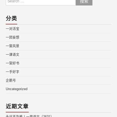
for:
分类
一对活宝
一团妄想
一窗风景
一课语文
一架好书
一手好字
企鹅号
Uncategorized
近期文章
永远不及格丨一周语文（2631）