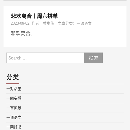
悲欢离合丨周六拼单
2023-09-02
, 作者：
黄集伟
,
文章分类：
一课语文
悲欢离合。
Search
for:
分类
一对活宝
一团妄想
一窗风景
一课语文
一架好书