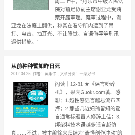
周二上午，“丹东市中级人民法
院对前足协副主席谢亚龙受贿
案开庭审理。庭审过程中，谢
亚龙在法庭上翻供，称其在看守所内遭到了吊
打、电击、抽耳光、不让睡觉、言语侮辱等刑讯
逼供措施。”
从前种种譬如昨日死
2012-04-25
, 作者：
黄集伟
,
文章分类：
一架好书
闪读｜12-81 ★《谣言粉碎
机》，果壳Guokr.com著。感
想：1.越性感谣言越易流布四
海；2.那些几近妇孺皆知的谣
言通常标题雷人修辞上佳；3.
绑架科技术语越多谣言越仿
真……不过，被主编徐来归结为“奇怪创作冲动”的