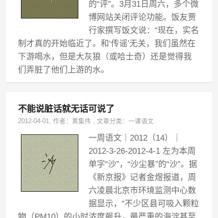
的“评”。3月31日周六，多个微
博网站关闭评论功能。饭友贾
行家撰写饭文说：“现在，实名
制才真的开始临近了。和‘传谣’无关，我们虽然在
下游喝水，但是大灰狼（或哈士奇）还是觉得我
们弄脏了他们上游的水。
不能说脏话就无话可说了
2012-04-01
, 作者：
黄集伟
,
文章分类：
一课语文
一周语文｜2012（14）｜
2012-3-26-2012-4-1 左为本周
单字“沙”，“沙尘暴”的“沙”。据
《新京报》记者金煜报道，周
六凌晨北京市环境监测中心数
据显示，“不少区县可吸入颗粒
物（PM10）的小时浓度飙升，最严重的海淀甚至