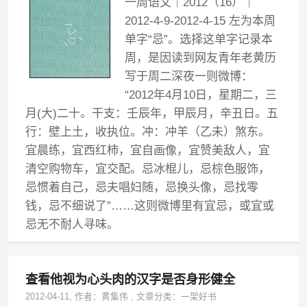
一周语文｜2012（16）｜
2012-4-9-2012-4-15 左为本周
单字“忌”。选择这单字记录本
周，是因读到网友青年老黄历
写于周二深夜一则微博：
“2012年4月10日，星期二，三
月(大)二十。干支：壬辰年，甲辰月，辛丑日。五
行：壁上土，收执位。冲：冲羊（乙未）煞东。
宜晨练，宜西红柿，宜自画像，宜赞美敌人，宜
清空购物车，宜交配。忌冰棍儿，忌棕色服饰，
忌惯着自己，忌夫唱妇随，忌换头像，忌找零
钱，忌不细说了”……这则微博里有宜忌，或宜或
忌无不耐人寻味。
查看他视为心头肉的汉字是否身形健全
2012-04-11
, 作者：
黄集伟
,
文章分类：
一架好书