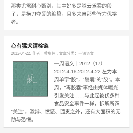
那类尤需耐心甄别，其中好多是腾云驾雾的段
子，是横刀夺爱的编纂，且多来自那些智力优裕
者。
心有猛犬请栓链
2012-04-22
, 作者：
黄集伟
,
文章分类：
一课语文
一周语文｜2012（17）｜
2012-4-16-2012-4-22 左为本
周单字“胶”，“胶囊”的“胶”。本
周，“毒胶囊”事经由媒体曝光
引发关注……与此起彼伏多种
食品安全事件一样，拆解所谓
“关注”，激辩、愤怒、谴责之外，还有大面积的无
助与恐慌。