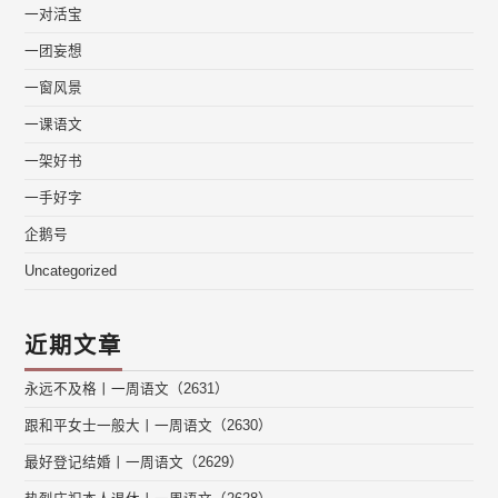
一对活宝
一团妄想
一窗风景
一课语文
一架好书
一手好字
企鹅号
Uncategorized
近期文章
永远不及格丨一周语文（2631）
跟和平女士一般大丨一周语文（2630）
最好登记结婚丨一周语文（2629）