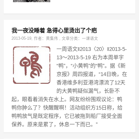
我一夜没睡着 急得心里烫出了个疤
2013-05-19
, 作者：
黄集伟
,
文章分类：
一课语文
一周语文‖2013〈20〉‖2013-5-
13～2013-5-19 右为本周单字
“鸭”，“小黄鸭”的“鸭”。据《新
京报》周四报道，“14日晚，在
香港维多利亚港湾漂流了12天
的大黄鸭疑似漏气，长卧不
起，眼看着消失在水上。网友纷纷围观议论：鸭
鸭你肿么了？快醒醒啊！活动组织方15日称，给
鸭鸭放气是既定程序，它已被拖到船厂接受全面
保养。原来是累了，休息一下而已。”