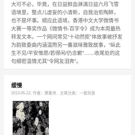
大可不必，毕竟，在日益鲜血淋漓日益六月飞雪
语境里，整点儿虚妄的小清新，自我治愈陶醉，
也不是坏事。顺应此语境，香港中文大学微情书
大赛一等奖作品《微情书-百字令》成为本周最热
转发文本。一个网间常见“十动然拒”体故事被抒发
为韵致委曲内涵温煦另一番滋味雅致故事，“纵此
生不见/平安惟愿/若得闲/仍念歉”……收尾处的这
句细密温情尤其“令网友泪奔”。
缓慢
2013-05-22
, 作者：
黄集伟
,
文章分类：
一窗风景