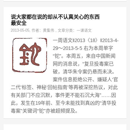
说大家都在说的却从不认真关心的东西
最安全
2013-05-05
, 作者：
黄集伟
,
文章分类：
一课语文
一周语文‖2013〈18〉‖2013-4-
29～2013-5-5 右为本周单字
“铊”。本周五，来自中国新闻
网的消息说，“复旦投毒案已
破，清华朱令案仍悬而未决。
案件信息拒绝公开、嫌疑人‘官
二代’标签、神秘‘回帖指南’等再被深挖热议，对此
有关部门不应沉默，事件更不能石沉大海”……因
此，发生在19年前、至今未能找到真凶的“清华投
毒案”关键词“铊”亦被超频提及。