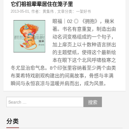
它们祖祖辈辈居住在笼子里
2013-05-01
, 作者：
黄集伟
,
文章分类：
一架好书
眼福｜02 ◎ 《拥抱》，幾米
著。书名有意重复，制造出由
动名词变格组成的一个句子，
加上扉页上以十数种语言拼出
的主题壁纸，使得这个最新绘
本在眼下这个北风呼啸极寒之
冬尤显治愈气息。8个印张里容纳着至少两个由类
布莱希特戏剧观构建出的间离故事，骨感与丰满
瞬间与永恒哀凉与温暖并肩而出，成为风景。
Search
for:
分类