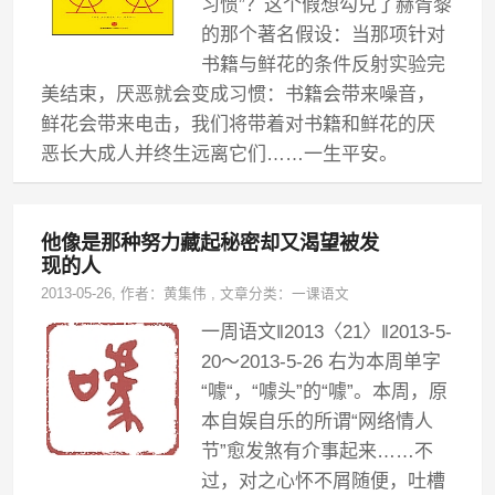
习惯”？这个假想勾兑了赫胥黎
的那个著名假设：当那项针对
书籍与鲜花的条件反射实验完
美结束，厌恶就会变成习惯：书籍会带来噪音，
鲜花会带来电击，我们将带着对书籍和鲜花的厌
恶长大成人并终生远离它们……一生平安。
他像是那种努力藏起秘密却又渴望被发
现的人
2013-05-26
, 作者：
黄集伟
,
文章分类：
一课语文
一周语文‖2013〈21〉‖2013-5-
20～2013-5-26 右为本周单字
“噱“，“噱头”的“噱”。本周，原
本自娱自乐的所谓“网络情人
节”愈发煞有介事起来……不
过，对之心怀不屑随便，吐槽