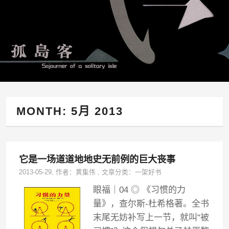
MONTH:
5月 2013
它是一场道道地地史无前例的巨大丧事
2013-05-29
, 作者：
黄集伟
,
文章分类：
一架好书
眼福｜04 ◎ 《习惯的力
量》，查尔斯-杜希格著。全书
末尾无妨补写上一节，就叫“被