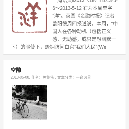
一周语文‖2013〈19〉‖2013-5-
6～2013-5-12 右为本周单字
“洋”。英国《金融时报》记者
欧阳德周四报道说，本周，“中
国人在各种动机（包括正义
感、无助感，或只是想幽默一
下）的驱使下，蜂拥访问白宫“我们人民”(We
空隙
2013-05-08
, 作者：
黄集伟
,
文章分类：
一窗风景