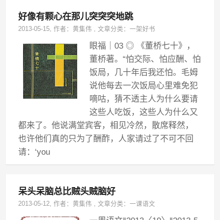
好像有颗心在那儿突突突地跳
2013-05-15
, 作者：
黄集伟
,
文章分类：
一架好书
眼福｜03 ◎ 《董桥七十》，
董桥著。“怕交际、怕应酬、怕
饭局，几十年后我还怕。毛姆
说他每去一次饭局心里难免犯
嘀咕，猜不透主人为什么要请
这些人吃饭，这些人为什么又
都来了。他说满堂宾客，相见冷然，散席释然，
也许他们真的只为了酬酢，人家请过了不可不回
请：‘you
呆头呆脑总比贼头贼脑好
2013-05-12
, 作者：
黄集伟
,
文章分类：
一课语文