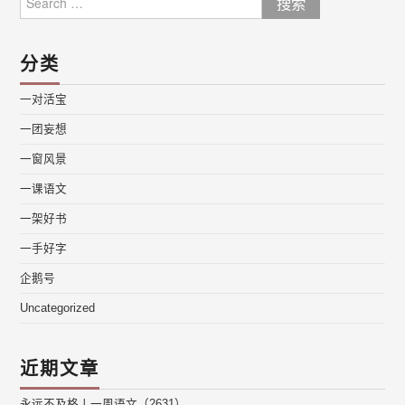
for:
分类
一对活宝
一团妄想
一窗风景
一课语文
一架好书
一手好字
企鹅号
Uncategorized
近期文章
永远不及格丨一周语文（2631）