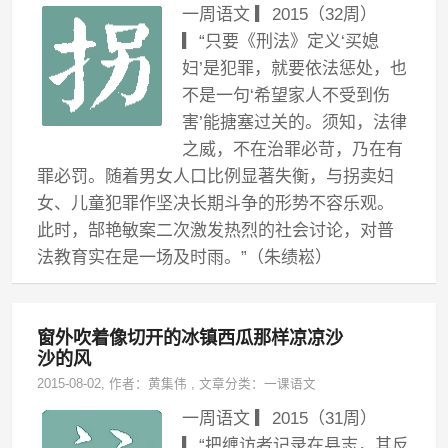
一周语文 ▎2015（32周）
▎“只要《刑法》定义‘买媳
妇’是犯罪，就要依法惩处，也
不是一句‘希望家人不受到伤
害’能搪塞过关的。须知，法律
之威，不在治罪必苛，乃在有
罪必罚。随着男女人口比例显著失衡，与拐卖妇
女、儿童犯罪作坚决长期斗争的形势不容乐观。
此时，郜艳敏案二次激发热烈的社会讨论，对普
法教育实在是一场及时雨。”（朱绩崧）
窗外吹着像切开的冰镇西瓜那样凉凉沙
沙的风
2015-08-02
, 作者：
黄集伟
,
文章分类：
一课语文
一周语文 ▎2015（31周）
▎“把缠访者记录在县志，其反