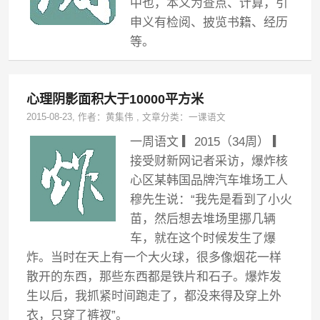
中也，本义为查点、计算，引
申义有检阅、披览书籍、经历
等。
心理阴影面积大于10000平方米
2015-08-23
, 作者：
黄集伟
,
文章分类：
一课语文
一周语文 ▎2015（34周） ▎
接受财新网记者采访，爆炸核
心区某韩国品牌汽车堆场工人
穆先生说：“我先是看到了小火
苗，然后想去堆场里挪几辆
车，就在这个时候发生了爆
炸。当时在天上有一个大火球，很多像烟花一样
散开的东西，那些东西都是铁片和石子。爆炸发
生以后，我抓紧时间跑走了，都没来得及穿上外
衣，只穿了裤衩”。