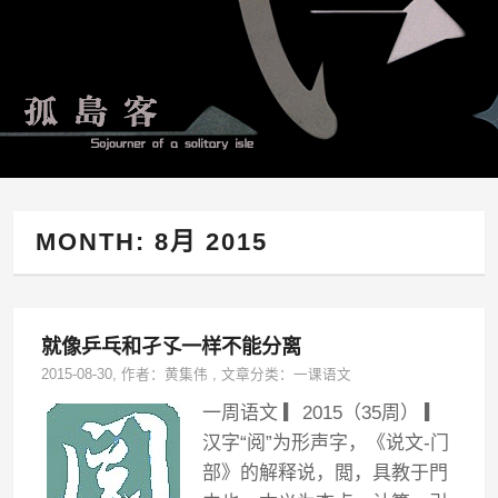
MONTH:
8月 2015
就像乒乓和孑孓一样不能分离
2015-08-30
, 作者：
黄集伟
,
文章分类：
一课语文
一周语文 ▎2015（35周） ▎
汉字“阅”为形声字，《说文-门
部》的解释说，閲，具教于門