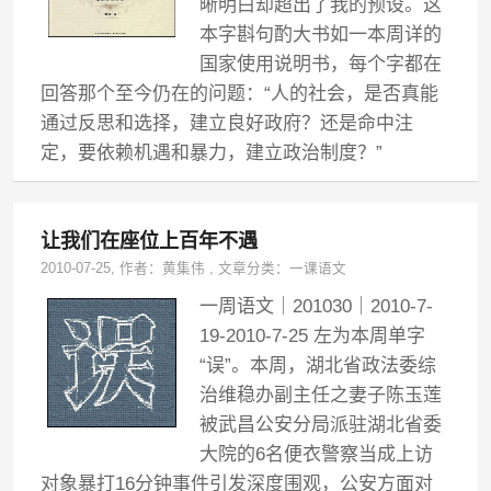
晰明白却超出了我的预设。这
本字斟句酌大书如一本周详的
国家使用说明书，每个字都在
回答那个至今仍在的问题：“人的社会，是否真能
通过反思和选择，建立良好政府？还是命中注
定，要依赖机遇和暴力，建立政治制度？”
让我们在座位上百年不遇
2010-07-25
, 作者：
黄集伟
,
文章分类：
一课语文
一周语文｜201030｜2010-7-
19-2010-7-25 左为本周单字
“误”。本周，湖北省政法委综
治维稳办副主任之妻子陈玉莲
被武昌公安分局派驻湖北省委
大院的6名便衣警察当成上访
对象暴打16分钟事件引发深度围观，公安方面对