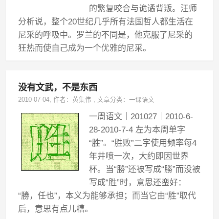
的繁复咬合与诡谲背叛。汪师
分析说，整个20世纪几乎所有法国哲人都生活在
尼采的呼吸中。罗兰的不同是，他克服了尼采的
狂热而使自己成为一个优雅的尼采。
没有文武，不是东西
2010-07-04
, 作者：
黄集伟
,
文章分类：
一课语文
一周语文｜201027｜2010-6-
28-2010-7-4 左为本周单字
“胜”。“胜败”二字使用频率每4
年井喷一次，大约即因世界
杯。当“勝”还被写成“勝”而没被
写成“胜”时，意思还蛮好：
“勝，任也”，本义为能够承担；而当它由“胜”取代
后，意思有点儿糟。