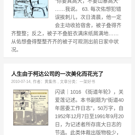
“你要真高大，不要山寨高大”
……我说。 63. 每次佑想犯错
误挨刺儿，次日清晨，他一定
会主动收拾宿舍，被子叠得齐
齐整整；反之，被子不叠脏衣满床纸屑满地……
从佑想叠得整整齐齐的被子可观测出前日家中状
况。
人生由于柯达公司的一次美化而花光了
2010-07-14
, 作者：
黄集伟
,
文章分类：
一架好书
闪读｜1016 《街道年轮》，关
爱莲记述。本书副题为“街道40
年居委工作日志”，50万字，自
1952年12月7日至1991年9月20
日，为记述者所存庞大日志的
节选。此类体裁出版物极少，