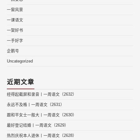
一窗风景
一课语文
一架好书
一手好字
企鹅号
Uncategorized
近期文章
经得起截屏和录音丨一周语文（2632）
永远不及格丨一周语文（2631）
跟和平女士一般大丨一周语文（2630）
最好登记结婚丨一周语文（2629）
热烈庆祝本人退休丨一周语文（2628）