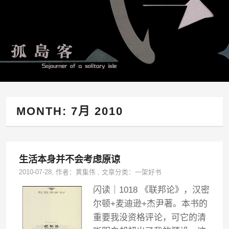
MONTH:
7月 2010
生活本身并不会考虑原谅
2010-07-28
, 作者：
黄集伟
,
文章分类：
一架好书
闪读｜1018 《联邦论》，汉密
尔顿+麦迪逊+杰尹著。本书的
重要我没资格评论，可它的清