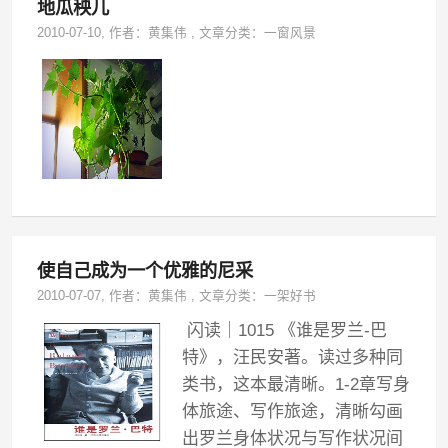
地瓜秧儿
2010-07-10
, 作者：
黄集伟
,
文章分类：
一窗风景
使自己成为一个优雅的尼采
2010-07-07
, 作者：
黄集伟
,
文章分类：
一架好书
闪读｜1015 《谁是罗兰-巴
特》，汪民安著。读过多种同
类书，这本最清晰。1-2章写身
体旅途、写作旅途，清晰勾画
出罗兰身体状况与写作状况间