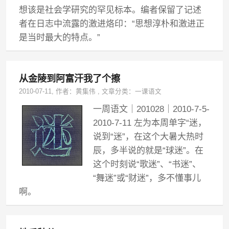
想该是社会学研究的罕见标本。编者保留了记述
者在日志中流露的激进烙印：“思想淳朴和激进正
是当时最大的特点。”
从金陵到阿富汗我了个擦
2010-07-11
, 作者：
黄集伟
,
文章分类：
一课语文
一周语文｜201028｜2010-7-5-
2010-7-11 左为本周单字“迷，
说到“迷”，在这个大暑大热时
辰，多半说的就是“球迷”。在
这个时刻说“歌迷”、“书迷”、
“舞迷”或“财迷”，多不懂事儿
啊。