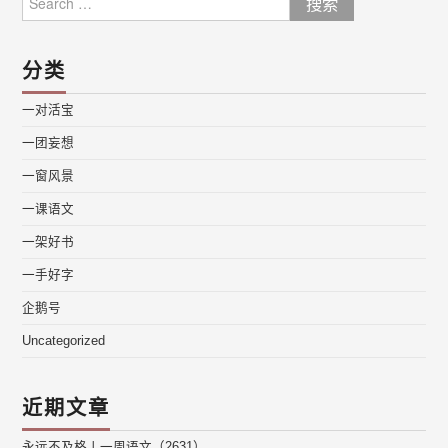
for:
分类
一对活宝
一团妄想
一窗风景
一课语文
一架好书
一手好字
企鹅号
Uncategorized
近期文章
永远不及格丨一周语文（2631）