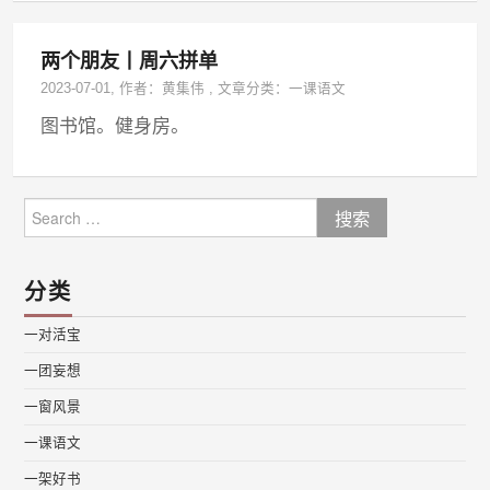
两个朋友丨周六拼单
2023-07-01
, 作者：
黄集伟
,
文章分类：
一课语文
图书馆。健身房。
Search
for:
分类
一对活宝
一团妄想
一窗风景
一课语文
一架好书