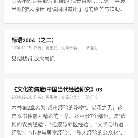
其实不过是用胶片拍摄的“情景喜剧”……这个半褒
半贬的“风凉话”可说同时道出了冯的锋芒与软肋。
标语2004（之二）
2004-12-15
, 作者：
黄集伟
,
文章分类：
一课语文
见烟就罚 放火就抓
《文化的病症/中国当代经验研究》03
2004-12-14
, 作者：
黄集伟
,
文章分类：
一架好书
本书第2章名为“都市经验的秘密”。以我之见，这
是本书种最为精彩的一章。本章分7个部分，是“虚
构的农民经验”、“摇滚与郊区经验”、“文学与街道
经验”、“小说与居室经验”、“私人经验的公众化”、