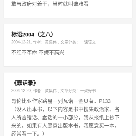
敢与政府对着干，当时就叫谁难看
标语2004（之八）
2004-12-21
, 作者：
黄集伟
,
文章分类：
一课语文
不红不革命 不辣不高兴
《蠢话录》
2004-12-20
, 作者：
黄集伟
,
文章分类：
一架好书
哥伦比亚作家路易－列瓦诺－金贝著。P133。
（没人出本书，以下内容是书中搜集政治家、名
人所言错话、蠢话的一小部分，我从报纸上抄下
来的。如果有人愿意出版本书，我愿意买一本，
经常看一下。）