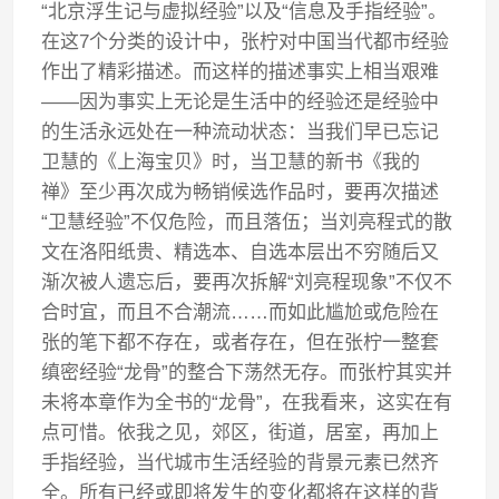
“北京浮生记与虚拟经验”以及“信息及手指经验”。
在这7个分类的设计中，张柠对中国当代都市经验
作出了精彩描述。而这样的描述事实上相当艰难
——因为事实上无论是生活中的经验还是经验中
的生活永远处在一种流动状态：当我们早已忘记
卫慧的《上海宝贝》时，当卫慧的新书《我的
禅》至少再次成为畅销候选作品时，要再次描述
“卫慧经验”不仅危险，而且落伍；当刘亮程式的散
文在洛阳纸贵、精选本、自选本层出不穷随后又
渐次被人遗忘后，要再次拆解“刘亮程现象”不仅不
合时宜，而且不合潮流……而如此尴尬或危险在
张的笔下都不存在，或者存在，但在张柠一整套
缜密经验“龙骨”的整合下荡然无存。而张柠其实并
未将本章作为全书的“龙骨”，在我看来，这实在有
点可惜。依我之见，郊区，街道，居室，再加上
手指经验，当代城市生活经验的背景元素已然齐
全。所有已经或即将发生的变化都将在这样的背