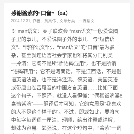
感谢酱紫的“口音”（04）
2004-12-31
, 作者：
黄集伟
,
文章分类：
一课语文
※ msn语文：圈子联欢会 “msn语文”一般爱说圈
子里的事儿，不爱说圈子外的事儿。与“短信语
文”、“博客语文”比，“msn语文”的“口音”最为驳
杂，甚至就连语言社会学家也难将其分门别类一
一拎清：它既不是所谓“语码混用”，也不是所谓
“语码转用”；它不是河南话，不是江西话，不是俄
语英语法语，也不是洋泾浜、德英语、美国英语
或带唐山卷舌尾音的中国方言英语……比如下面
这个句子，不翻译，就没人看得懂：“偶稀饭滴淫8
素酱紫滴”——翻译后才可知，它的意思是“我喜欢
的人不是这个样子的”。不过，即或如此，要将句
中每字每词逐一厘清、理顺，给出注释或详解，
却殊为容易。勉强说，在这个短句中，“酱紫”一词