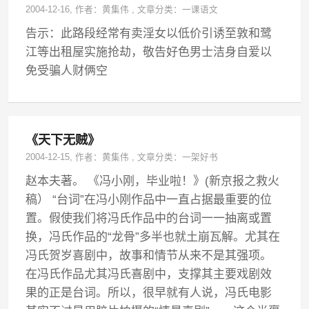
2004-12-16
, 作者：
黄集伟
,
文章分类：
一课语文
告示：此路段经常有卖淫女以低价引诱至敦和鹭
江等出租屋实施抢劫，敬告好色男士洁身自爱以
免受骗人财俩空
《天下无贼》
2004-12-15
, 作者：
黄集伟
,
文章分类：
一架好书
赵本夫著。 《冯小刚，毕业啦！》(新京报之救火
稿） “台词”在冯小刚作品中一直占据最重要的位
置。假使我们将冯氏作品中的台词一一抽离或置
换，冯氏作品的“龙骨”多半也就土崩瓦解。尤其在
冯氏贺岁喜剧中，故事和情节从来不是其强项。
在冯氏作品尤其冯氏喜剧中，支撑其主要戏剧效
果的正是台词。所以，很早就有人说，冯氏电影