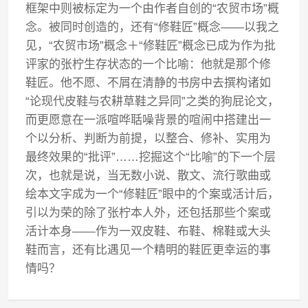
框架中则被标定为一个由作者自创的“农贸市场”概
念。被同时创造的，还有“修鞋匠”概念——以我之
见，“农贸市场”概念＋“修鞋匠”概念已成为作为批
评家的张柠生存状态的一个比喻：他就是那个修
鞋匠。他不愿、不屑在清静的书房中去撰构诸如
“论现代皮鞋与农耕草鞋之异同”之类的狗屁论文，
而更愿意在一派喧哗聒噪背景的喧闹中搭建出一
个以分析、判断为前提，以整合、修补、实用为
最终效果的“批评”……挖掘这个“比喻”的下一个层
次，也就是说，当无数小说、散文、流行歌曲或
绘本文字成为一个“修鞋匠”眼中的个案或活计后，
引以为荣的除了张柠本人外，还包括那些个案或
活计本身——作为一双皮鞋、布鞋、棉鞋或大头
鞋而言，还有比遇见一个精明的鞋匠更幸运的事
情吗？