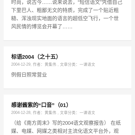
时尚，说古今……说来说去，“短信语文”凭借自己
下里巴人、粗鄙无文的特质，完成了一个贴近粗
糙、浑浊现实地面的语言的超低空飞行，一个世
风民情的博览会开幕了……
标语2004（之十五）
2004-12-29
, 作者：
黄集伟
,
文章分类：
一课语文
例假日照常营业
感谢酱紫的“口音”（01）
2004-12-28
, 作者：
黄集伟
,
文章分类：
一课语文
（给《南方周末》写的2004语文观察报告） 在纸
媒、电媒、网媒之类相对主流化语文平台外，观