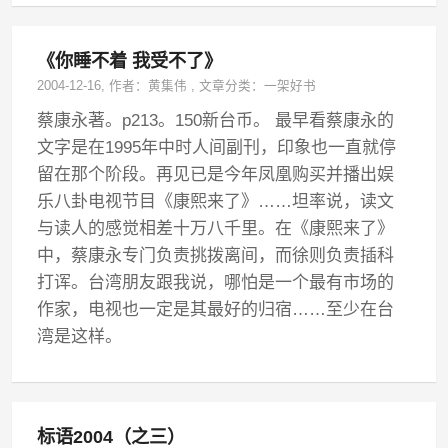
《你睡不着 我受不了》
2004-12-16
, 作者：
黄集伟
,
文章分类：
一架好书
蔡康永著。p213。150新台币。 最早看蔡康永的
文字是在1995年中时人间副刊，印象也一直就停
留在那个阶段。再见已是今年凤凰购买并播出娱
乐八卦电视节目《康熙来了》……坦率说，读文
与读人的感觉相差十万八千里。在《康熙来了》
中，蔡康永专门负责挑拨离间，而徐则负责插科
打诨。台湾朋友跟我说，哪怕是一个最有市场的
作家，电视也一定是其最好的归宿……至少在台
湾是这样。
标语2004（之三）