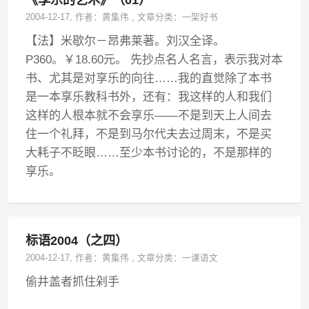
《享乐的艺术》（01）
2004-12-17
, 作者：
黄集伟
,
文章分类：
一架好书
【法】米歇尔－昂弗莱著。刘汉全译。
P360。￥18.60元。 先抄点名人名言，表示我对本
书、尤其是对享乐的向往……我的直觉除了本书
是一本享乐教科书外，还有：我这样的人和我们
这样的人根本就不会享乐——不是到天上人间去
住一个礼拜，不是到马尔代夫去过周末，不是买
大耗子不眨眼……至少本书讨论的，不是那样的
享乐。
标语2004（之四）
2004-12-17
, 作者：
黄集伟
,
文章分类：
一课语文
偷井盖者抓住剁手