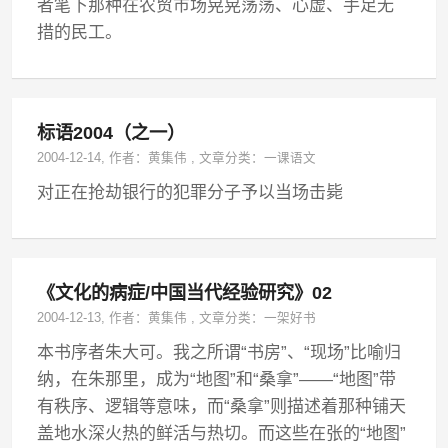
者笔下那种在农贸市场晃晃荡荡、心虚、手足无
措的民工。
标语2004（之一）
2004-12-14
, 作者：
黄集伟
,
文章分类：
一课语文
对正在抢劫银行的犯罪分子予以当场击毙
《文化的病症/中国当代经验研究》02
2004-12-13
, 作者：
黄集伟
,
文章分类：
一架好书
本书序者朱大可。我之所谓“书房”、“现场”比喻归
纳，在朱那里，成为“地图”和“桑拿”——“地图”带
有秩序、逻辑等意味，而“桑拿”则描述着那种铺天
盖地水深火热的鲜活与热切。而这些在张的“地图”