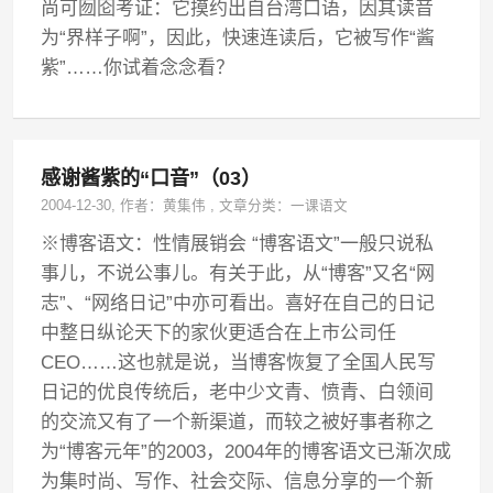
尚可囫囵考证：它摸约出自台湾口语，因其读音
为“界样子啊”，因此，快速连读后，它被写作“酱
紫”……你试着念念看？
感谢酱紫的“口音”（03）
2004-12-30
, 作者：
黄集伟
,
文章分类：
一课语文
※博客语文：性情展销会 “博客语文”一般只说私
事儿，不说公事儿。有关于此，从“博客”又名“网
志”、“网络日记”中亦可看出。喜好在自己的日记
中整日纵论天下的家伙更适合在上市公司任
CEO……这也就是说，当博客恢复了全国人民写
日记的优良传统后，老中少文青、愤青、白领间
的交流又有了一个新渠道，而较之被好事者称之
为“博客元年”的2003，2004年的博客语文已渐次成
为集时尚、写作、社会交际、信息分享的一个新