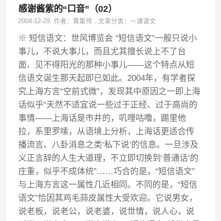
感谢酱紫的“口音”（02）
2004-12-29
, 作者：
黄集伟
,
文章分类：
一课语文
※ 短信语文：世风博览会 “短信语文”一般只说小
事儿，不说大事儿，而且尤其擅长说上不了台
面、见不得阳光的那种小事儿——这个特点从短
信语文诞生那天起即已如此。2004年，有学者探
究上海方言“空前式微”，发现其中原因之一即上海
话似乎“天然不适宜说一些过于正经、过于高尚的
事情——上海话是市井的，叽哩咕噜，踢里他
拉，系里罗嗦，从语境上分析，上海话更适合传
播流言、八卦消息之类‘私下说’的信息。一旦涉及
义正言辞的人生大道理，不立即切换到‘普通话’的
庄重，似乎不成体统”……巧合的是，“短信语文”
与上海方言这一属性几近相同。不同的是，“短信
语文”恰因其鸡毛蒜皮属性大受欢迎。它说男女，
说老板，说老公，说老婆，说世情，说人心，说