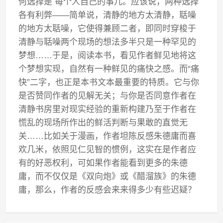
何选择是 每个人自己的事儿。应该说，两种选择
各有利弊——简单说，清静的地方太清静，聒噪
的地方太聒噪，它使得兼顾二者，即同时穿梭于
清静与聒噪两个现场的想法多半只是一种罕见的
梦想……于是，阅读本书，看见作者鲜见地将这
个梦想实现，自然有一种鲜见的痛快之感。而“痛
快”二字，也正是本书文本最重要的特质。它与你
是否赞同作者的见解无关；与你是否同意作者在
清静书房里对现实经验的重新构建乃至于作者在
慌乱的现场所作出的鲜活判断与果敢的直觉无
关……比如关于漫画，作者坦陈反感朱德庸而喜
欢几米，依照见仁见智的惯例，这实在是作者应
有的好恶权利，可如果作者能看到更多的朱德
庸，而不仅仅是《双向炮》或《醋溜族》的朱德
庸，那么，作者的反感会来来得多少有些迟疑？