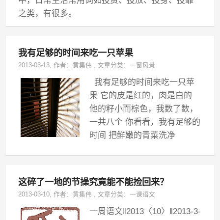
中，日常生活常用词如投资、投放、投身、投靠
之类，有很多。
我有足够的时间来吃一只苹果
2013-03-13
, 作者：
黄集伟
,
文章分类：
一窗风景
我有足够的时间来吃一只苹
果 它的皮是红的，肉是白的
他的籽小而棕色，我数了数，
一共八个 你看看，我有足够的
时间 把鲜嫩的青菜洗净
这碎了一地的节操究竟能不能捡回来？
2013-03-10
, 作者：
黄集伟
,
文章分类：
一课语文
一周语文‖2013〈10〉‖2013-3-