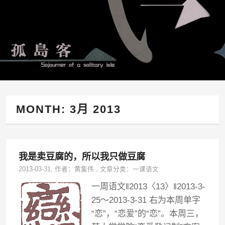
MONTH:
3月 2013
我是卖豆腐的，所以我只做豆腐
2013-03-31
, 作者：
黄集伟
,
文章分类：
一课语文
一周语文‖2013〈13〉‖2013-3-
25～2013-3-31 右为本周单字
“恋”，“恋爱”的“恋”。本周三，