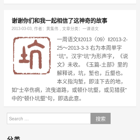
谢谢你们和我一起相信了这神奇的故事
2013-03-03
, 作者：
黄集伟
,
文章分类：
一课语文
一周语文‖2013〈09〉‖2013-2-
25～2013-3-3 右为本周单字
“坑”。汉字“坑”为形声字，《说
文》未收。《玉篇-土部》里的
解释说，坑，堑也，丘壑也。
本义指沟堑，即洼下去的地，
如“士卒伤病，流曳道路，或顿仆坑壑，或见猎获”
中的“顿仆坑壑”句，即选此意。
Search
for:
分类