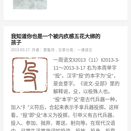
我知道你也是一个被内疚感五花大绑的
孩子
2013-03-17
, 作者：
黄集伟
,
文章分类：
一课语文
一周语文‖2013〈11〉‖2013-3-
11～2013-3-17 右为本周单字
“投”。汉字“投”的本字为“殳”，
是会意字。《说文-殳部》里的
解释说，殳，以杸殊人也。
“投”本字“殳”是古代兵器一种，
加入“扌”义符后，合起来表示手拿兵器投掷。这样
看，“投”即“殳”本义为投掷，引申义有古代兵器、
投入、参加、抛弃、寄送、射向等。在现代汉语