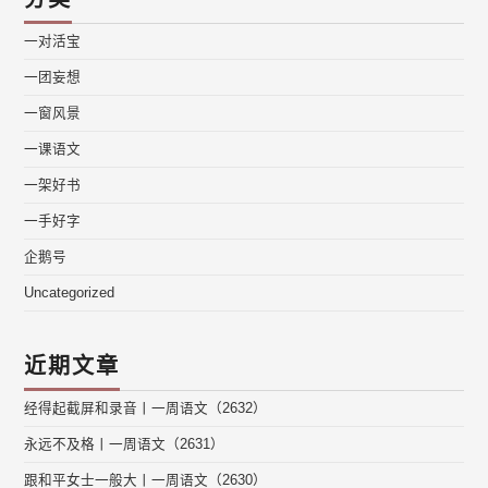
一对活宝
一团妄想
一窗风景
一课语文
一架好书
一手好字
企鹅号
Uncategorized
近期文章
经得起截屏和录音丨一周语文（2632）
永远不及格丨一周语文（2631）
跟和平女士一般大丨一周语文（2630）