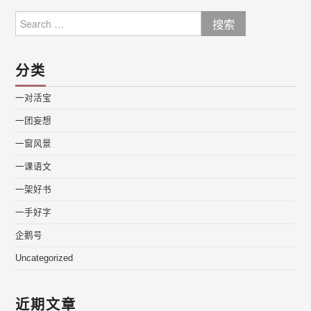
Search
for:
分类
一对活宝
一团妄想
一窗风景
一课语文
一架好书
一手好字
企鹅号
Uncategorized
近期文章