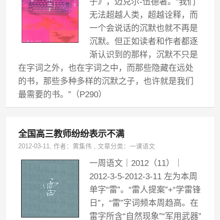
子》，迈克尔-伍德著。“我们
无法超越人类，超越诠释，而
一个会说话的沉默也就不再是
沉默。但正如读者和作者都逐
渐认识到的那样，沉默不只是
在字词之外，也在字词之中，而那些隐藏在远处
的书，那些多种多样的沉默之子，也许就是我们
最需要的书。”（P290）
全国高三教师纷纷表示不满
2012-03-11
, 作者：
黄集伟
,
文章分类：
一课语文
一周语文｜2012（11）｜
2012-3-5-2012-3-11 左为本周
单字“雷”。“雷人提案”+“学雷锋
日”，“雷”字词频本周趋高。在
雷字所含“自然现象”“军用武器”