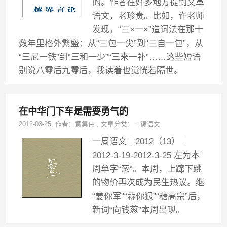
的。作者在好多地方提到文革
语文，老珍贵。比如，许老师
发现，“三×一×”造词法在那十
数年里格外繁盛：从“三包一尖”到“三自一包”，从
“三尼一铁”到“三和一少”“三来一补”……这些短语
别说八零后九零后，我读着也觉恍若隔世。
在中华门下车是需要勇气的
2012-03-25
, 作者：
黄集伟
,
文章分类：
一课语文
一周语文｜2012（13）｜
2012-3-19-2012-3-25 左为本
周单字“葱“。本周，上蹿下跳
的物价再次成为民生热议。继
“姜你军”“蒜你狠”“糖高宗”后，
新词“向钱葱”本周出现。