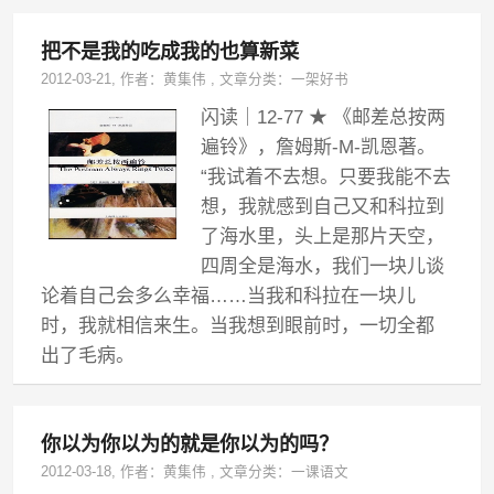
把不是我的吃成我的也算新菜
2012-03-21
, 作者：
黄集伟
,
文章分类：
一架好书
闪读｜12-77 ★ 《邮差总按两
遍铃》，詹姆斯-M-凯恩著。
“我试着不去想。只要我能不去
想，我就感到自己又和科拉到
了海水里，头上是那片天空，
四周全是海水，我们一块儿谈
论着自己会多么幸福……当我和科拉在一块儿
时，我就相信来生。当我想到眼前时，一切全都
出了毛病。
你以为你以为的就是你以为的吗？
2012-03-18
, 作者：
黄集伟
,
文章分类：
一课语文