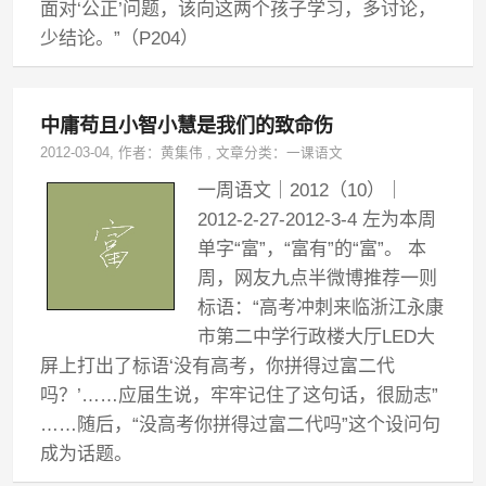
面对‘公正’问题，该向这两个孩子学习，多讨论，
少结论。”（P204）
中庸苟且小智小慧是我们的致命伤
2012-03-04
, 作者：
黄集伟
,
文章分类：
一课语文
一周语文｜2012（10）｜
2012-2-27-2012-3-4 左为本周
单字“富”，“富有”的“富”。 本
周，网友九点半微博推荐一则
标语：“高考冲刺来临浙江永康
市第二中学行政楼大厅LED大
屏上打出了标语‘没有高考，你拼得过富二代
吗？’……应届生说，牢牢记住了这句话，很励志”
……随后，“没高考你拼得过富二代吗”这个设问句
成为话题。