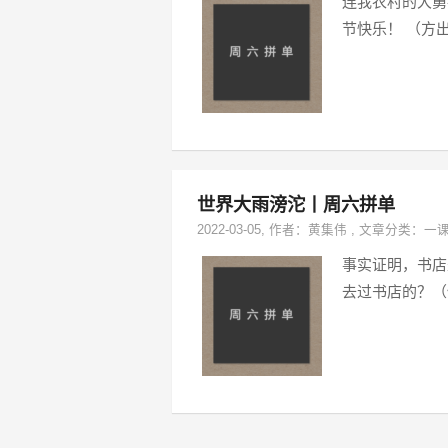
连我农村的大舅
节快乐！ ​​​​（
世界大雨滂沱丨周六拼单
2022-03-05
, 作者：
黄集伟
,
文章分类：
一
事实证明，书店
去过书店的？（