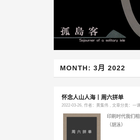
MONTH:
3月 2022
怀念人山人海丨周六拼单
2022-03-26
, 作者：
黄集伟
,
文章分类：
一
印刷时代我们相互
（胡泳）