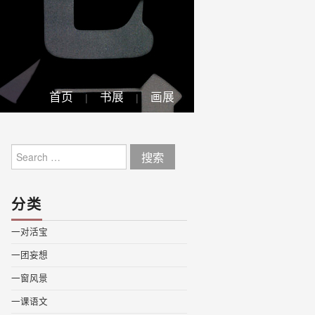
首页
书展
画展
Search
for:
分类
一对活宝
一团妄想
一窗风景
一课语文