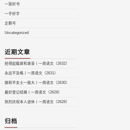
一架好书
一手好字
企鹅号
Uncategorized
近期文章
经得起截屏和录音丨一周语文（2632）
永远不及格丨一周语文（2631）
跟和平女士一般大丨一周语文（2630）
最好登记结婚丨一周语文（2629）
热烈庆祝本人退休丨一周语文（2628）
归档