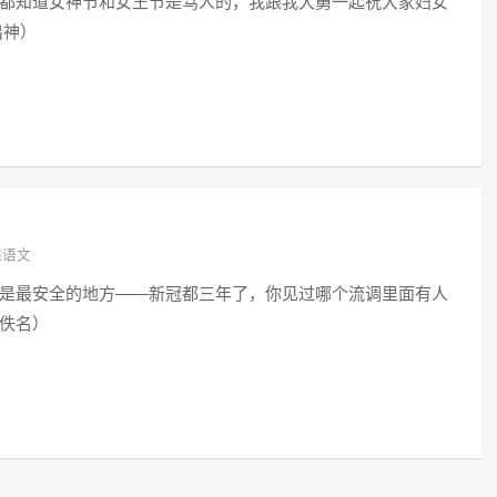
都知道女神节和女王节是骂人的，我跟我大舅一起祝大家妇女
方出神）
课语文
是最安全的地方——新冠都三年了，你见过哪个流调里面有人
佚名）