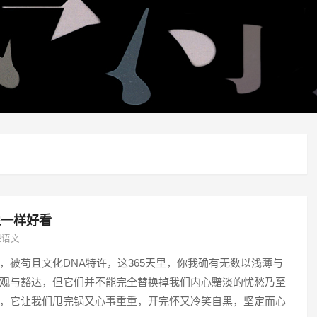
像一样好看
课语文
，被苟且文化DNA特许，这365天里，你我确有无数以浅薄与
观与豁达，但它们并不能完全替换掉我们内心黯淡的忧愁乃至
，它让我们甩完锅又心事重重，开完怀又冷笑自黑，坚定而心