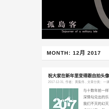
MONTH:
12月 2017
祝大家在新年里变得跟自拍头
2017-12-31
, 作者：
黄集伟
,
文章分类：
一
与十数年前一样
深情勾兑出的乐
我们不灭的幻灭