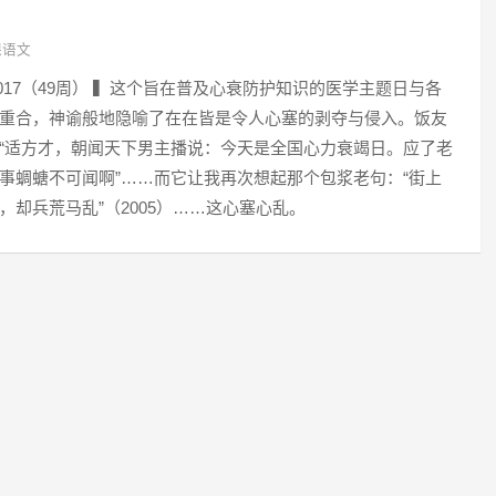
课语文
 2017（49周） ▍这个旨在普及心衰防护知识的医学主题日与各
重合，神谕般地隐喻了在在皆是令人心塞的剥夺与侵入。饭友
“适方才，朝闻天下男主播说：今天是全国心力衰竭日。应了老
事蜩螗不可闻啊”……而它让我再次想起那个包浆老句：“街上
，却兵荒马乱”（2005）……这心塞心乱。