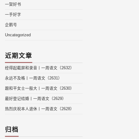
一架好书
一手好字
企鹅号
Uncategorized
近期文章
经得起截屏和录音丨一周语文（2632）
永远不及格丨一周语文（2631）
跟和平女士一般大丨一周语文（2630）
最好登记结婚丨一周语文（2629）
热烈庆祝本人退休丨一周语文（2628）
归档