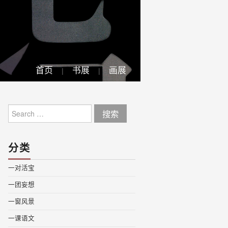
首页
书展
画展
Search
for:
分类
一对活宝
一团妄想
一窗风景
一课语文