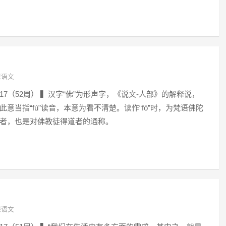
课语文
2017（52周） ▍汉字“佛”为形声字，《说文-人部》的解释说，
意当指“fú”读音，本意为看不清楚。读作“fó”时，为梵语佛陀
者，也是对佛教徒得道者的通称。
课语文