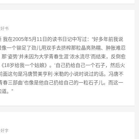
架好书
我在2005年5月11日的读书日记中写过：“好多年前我说
很像一个铆足了劲儿用双手去挤榨那粒晶亮熟糯、肿胀难忍
那‘姿势’并未因为大学青春生涯‘浓水流尽’而结束，反倒愈
—《18岁给我一个姑娘》。‘自己扔给自己一个石子，然后火
前面这句是冯唐赞美亨利·米勒的小说时说过的话。冯唐不
青春三部曲’也像是他自己扔给自己的一粒石子儿。而这一
道。”
手好字