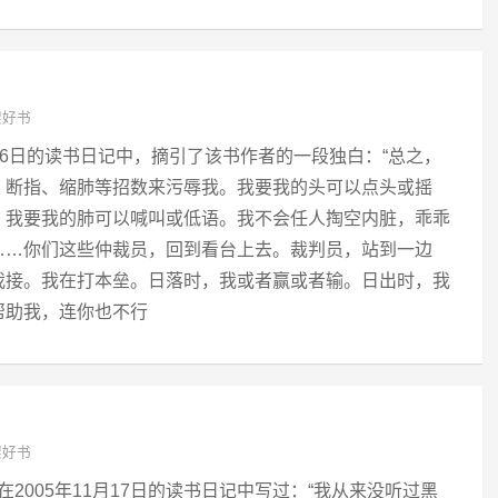
架好书
1月6日的读书日记中，摘引了该书作者的一段独白：“总之，
、断指、缩肺等招数来污辱我。我要我的头可以点头或摇
，我要我的肺可以喊叫或低语。我不会任人掏空内脏，乖乖
……你们这些仲裁员，回到看台上去。裁判员，站到一边
我接。我在打本垒。日落时，我或者赢或者输。日出时，我
帮助我，连你也不行
架好书
在2005年11月17日的读书日记中写过：“我从来没听过黑