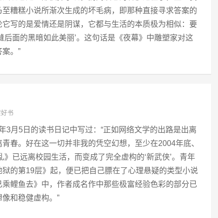
乃至糟糕小说所渐次生成的坏毛病，即那种直接寻求答案的
论它写的是爱情还是阴谋，它都与生活的本质极为相似：要
缝后面的黑暗如此美丽’。这句话是《夜幕》中雕塑家对这
案。”
架好书
5年3月5日的读书日记中写过：“正如网络文学的出路是出离
青春。好在这一切并非我的凭空幻想，至少在2004年底、
安乱》已远离校园生活，而变成了完全虚构的‘新武侠’。青年
狱的第19层》起，便已把自己膘在了心理悬疑的类型小说
已乘鲤鱼去》中，作者成名作中那些极富经验色彩的部分已
像和稳健虚构。”