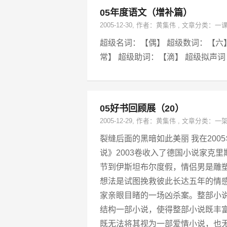
05年度语文（增补篇）
2005-12-30
, 作者：
黄集伟
,
文章分类：
一
超级名词：【偶】 超级数词：【六
常】 超级助词：【滴】 超级拟声
05好书回顾展（20）
2005-12-29
, 作者：
黄集伟
,
文章分类：
一
裂缝后面的黑暗如此美丽 我在200
说》2003卷收入了德国小说家克
节到伊斯坦布尔度假，情侣男是雕
想法是试图挽救彼此长达五年的情
家亲眼目睹的一场凶杀案。整部小
结构一部小说，使得整部小说既丰
既无法将其视为一部爱情小说，也