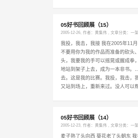
05好书回顾展（15）
2005-12-26
, 作者：
黄集伟
,
文章分类：
一
我投，我击，我接 我在2005年1
不要用你为我的作品而准备的砍头
头，我要我的手可以摇晃或握成拳
地站到架子上去，成为一本非书。
去。这是我的比赛。我投，我击，
又站到场上，重新来过。没人可以
05好书回顾展（14）
2005-12-23
, 作者：
黄集伟
,
文章分类：
一
麦子熟了头向西 葵花老了头朝东 我