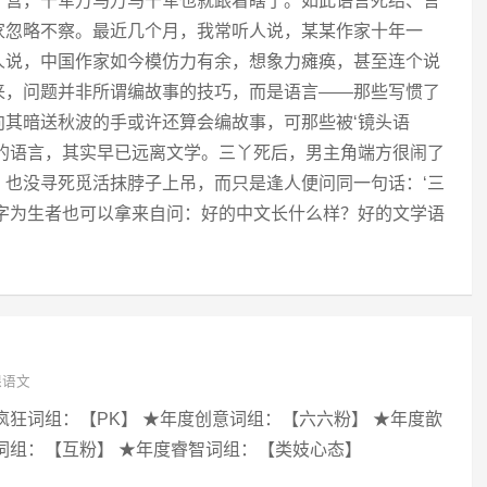
了营，千军万马万马千军也就跟着瞎了。如此语言死结、言
家忽略不察。最近几个月，我常听人说，某某作家十年一
人说，中国作家如今模仿力有余，想象力瘫痪，甚至连个说
来，问题并非所谓编故事的技巧，而是语言——那些写惯了
向其暗送秋波的手或许还算会编故事，可那些被‘镜头语
事的语言，其实早已远离文学。三丫死后，男主角端方很闹了
，也没寻死觅活抹脖子上吊，而只是逢人便问同一句话：‘三
文字为生者也可以拿来自问：好的中文长什么样？好的文学语
课语文
疯狂词组：【PK】 ★年度创意词组：【六六粉】 ★年度歆
词组：【互粉】 ★年度睿智词组：【类妓心态】