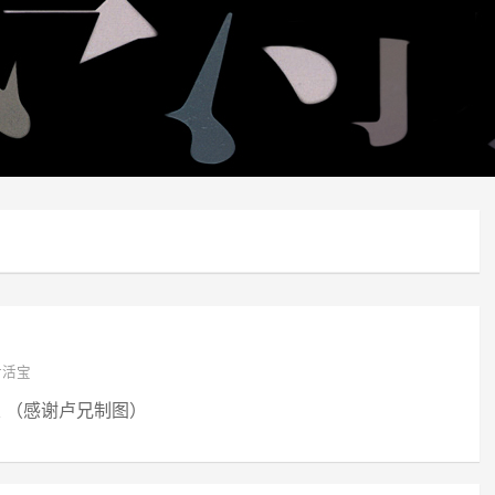
对活宝
乐 （感谢卢兄制图）