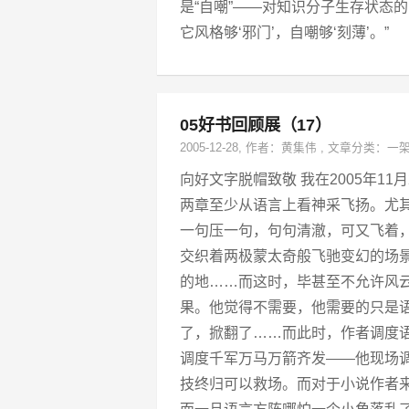
是“自嘲”——对知识分子生存状态
它风格够‘邪门’，自嘲够‘刻薄’。”
05好书回顾展（17）
2005-12-28
, 作者：
黄集伟
,
文章分类：
一
向好文字脱帽致敬 我在2005年1
两章至少从语言上看神采飞扬。尤
一句压一句，句句清澈，可又飞着
交织着两极蒙太奇般飞驰变幻的场
的地……而这时，毕甚至不允许风
果。他觉得不需要，他需要的只是
了，掀翻了……而此时，作者调度
调度千军万马万箭齐发——他现场
技终归可以救场。而对于小说作者