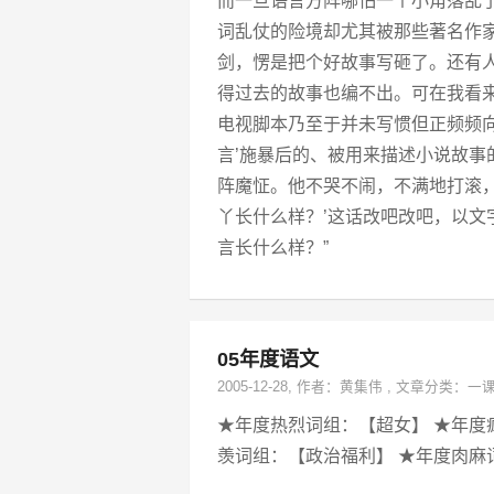
而一旦语言方阵哪怕一个小角落乱
词乱仗的险境却尤其被那些著名作
剑，愣是把个好故事写砸了。还有
得过去的故事也编不出。可在我看
电视脚本乃至于并未写惯但正频频
言’施暴后的、被用来描述小说故
阵魔怔。他不哭不闹，不满地打滚
丫长什么样？’这话改吧改吧，以
言长什么样？”
05年度语文
2005-12-28
, 作者：
黄集伟
,
文章分类：
一
★年度热烈词组：【超女】 ★年度
羡词组：【政治福利】 ★年度肉麻