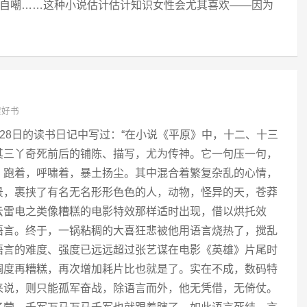
的自嘲……这种小说估计估计知识女性会尤其喜欢——因为
架好书
1月28日的读书日记中写过：“在小说《平原》中，十二、十三
其三丫奇死前后的铺陈、描写，尤为传神。它一句压一句，
，跑着，呼啸着，暴土扬尘。其中混合着繁复杂乱的心情，
景，裹挟了有名无名形形色色的人，动物，怪异的天，苍莽
云雷电之类像糟糕的电影特效那样适时出现，借以烘托效
语言。终于，一锅粘稠的大喜狂悲被他用语言烧热了，搅乱
语言的难度、强度已远远超过张艺谋在电影《英雄》片尾时
调度再糟糕，再次增加耗片比也就是了。实在不成，数码特
来说，则只能孤军奋战，除语言而外，他无凭借，无倚仗。