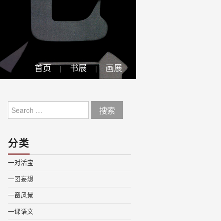
首页
书展
画展
Search
for:
分类
一对活宝
一团妄想
一窗风景
一课语文