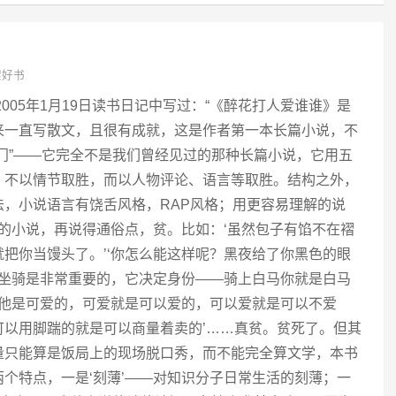
架好书
005年1月19日读书日记中写过：“《醉花打人爱谁谁》是
来一直写散文，且很有成就，这是作者第一本长篇小说，不
门”——它完全不是我们曾经见过的那种长篇小说，它用五
，不以情节取胜，而以人物评论、语言等取胜。结构之外，
，小说语言有饶舌风格，RAP风格；用更容易理解的说
格的小说，再说得通俗点，贫。比如：‘虽然包子有馅不在褶
把你当馒头了。’‘你怎么能这样呢？黑夜给了你黑色的眼
‘坐骑是非常重要的，它决定身份——骑上白马你就是白马
说他是可爱的，可爱就是可以爱的，可以爱就是可以不爱
可以用脚踹的就是可以商量着卖的’……真贫。贫死了。但其
量只能算是饭局上的现场脱口秀，而不能完全算文学，本书
个特点，一是‘刻薄’——对知识分子日常生活的刻薄；一