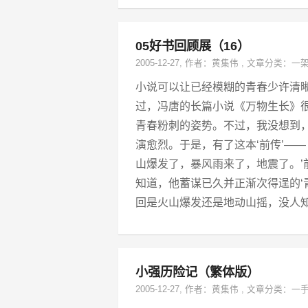
05好书回顾展（16）
2005-12-27
, 作者：
黄集伟
,
文章分类：
一
小说可以让已经模糊的青春少许清晰 
过，冯唐的长篇小说《万物生长》
青春粉刺的姿势。不过，我没想到，
演愈烈。于是，有了这本‘前传’—
山爆发了，暴风雨来了，地震了。’
知道，他蓄谋已久并正渐次得逞的‘
回是火山爆发还是地动山摇，没人知
小强历险记（繁体版）
2005-12-27
, 作者：
黄集伟
,
文章分类：
一