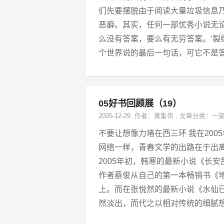
们先要摆脱由于阅读大量垃圾信息
恶癖。其实，任何一部优秀小说无
么没有答案，要么有无穷答案。‘裂
个世界说的最后一句话，可它不是答
05好书回顾展（19）
2005-12-29
, 作者：
黄集伟
,
文章分类：
一
不要让想像力堵在西三环 我在200
网络一样，青春文学的出路在于出离
2005年初，韩寒的最新小说《长
作者蔡俊从自己的第一本畅销书《地
上。而在张悦然的最新小说《水仙
然淡出，而代之以相对传统的细腻想