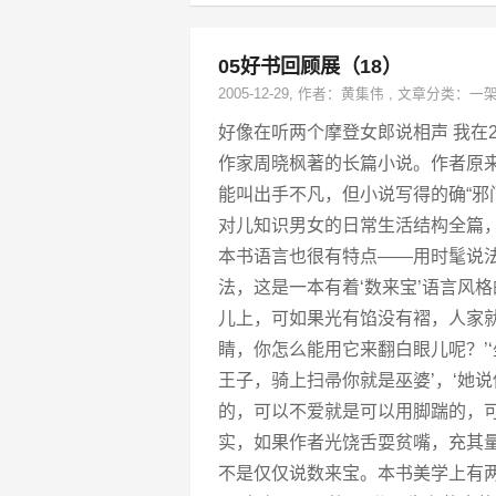
05好书回顾展（18）
2005-12-29
, 作者：
黄集伟
,
文章分类：
一
好像在听两个摩登女郎说相声 我在2
作家周晓枫著的长篇小说。作者原
能叫出手不凡，但小说写得的确“邪
对儿知识男女的日常生活结构全篇
本书语言也很有特点——用时髦说法
法，这是一本有着‘数来宝’语言风
儿上，可如果光有馅没有褶，人家就
睛，你怎么能用它来翻白眼儿呢？’
王子，骑上扫帚你就是巫婆’，‘她
的，可以不爱就是可以用脚踹的，
实，如果作者光饶舌耍贫嘴，充其
不是仅仅说数来宝。本书美学上有两