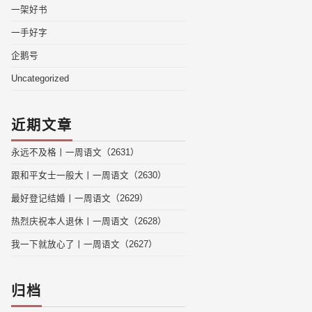
一架好书
一手好字
企鹅号
Uncategorized
近期文章
永远不及格丨一周语文（2631）
跟和平女士一般大丨一周语文（2630）
最好登记结婚丨一周语文（2629）
热烈庆祝本人退休丨一周语文（2628）
我一下就放心了丨一周语文（2627）
归档