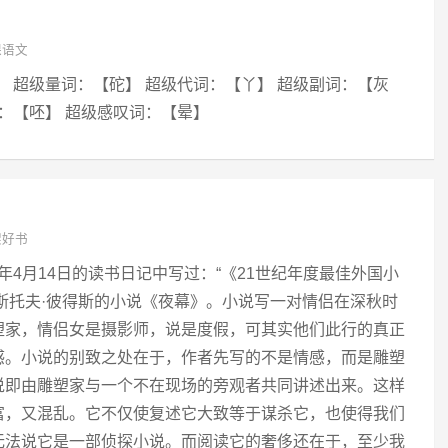
课语文
】 超级量词：【砣】 超级代词：【丫】 超级副词：【灰
词：【呸】 超级感叹词：【晕】
架好书
5年4月14日的读书日记中写过：“《21世纪年度最佳外国小
里斯托夫·彼得斯的小说《夜幕》。小说写一对情侣在深秋时
塑家，情侣女是摄影师，说是度假，可其实他们此行的真正
感。小说的别致之处在于，作者先写的不是情感，而是雕塑
说即由雕塑家与一个不在现场的旁观者共同讲述出来。这样
富，又混乱。它不仅使复述它大致等于谋杀它，也使得我们
无法说它是一部侦探小说。而阅读它的奢侈还在于，至少我