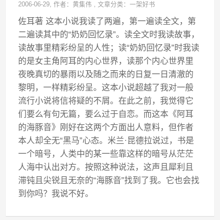
2006-06-29
, 作者：
黄集伟
,
文章分类：
一架好书
佐耳著 这本小说我读了两遍，第一遍读全文，第
二遍读其中的“奶奶回忆录”。读全文时我读故事，
读故事里精彩纷呈的人性；读“奶奶回忆录”时我读
的是女主角阿耳的内心世界，读那个内心世界里
夜晚真切的暴雨以及随之而来的日复一日清澈的
黎明，一样精彩纷呈。这本小说超越了我对一般
流行小说将信将疑的不屑。在此之前，我觉得它
们要么有句无篇，要么过于自恋。而这本《阿耳
的海豚音》刚好在这两个方面出人意料，但作者
本人却全无“黑马”心态。米兰·昆德拉说过，书是
一个暗号，人类中的某一些靠这样的暗号从茫茫
人海中认出对方。按照这种说法，这声且犀利且
滞钝且尖锐且无奈的“海豚音”找到了我。它也会找
到你吗？我说不好。