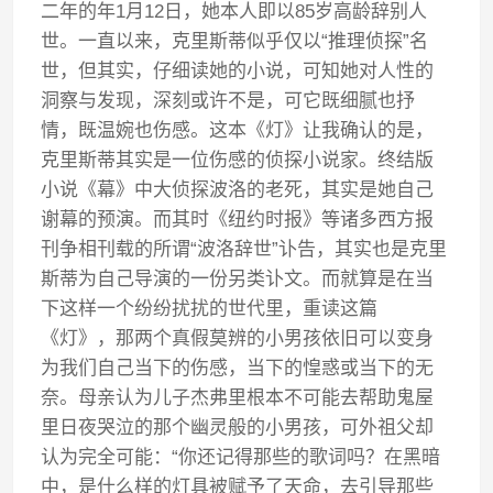
二年的年1月12日，她本人即以85岁高龄辞别人
世。一直以来，克里斯蒂似乎仅以“推理侦探”名
世，但其实，仔细读她的小说，可知她对人性的
洞察与发现，深刻或许不是，可它既细腻也抒
情，既温婉也伤感。这本《灯》让我确认的是，
克里斯蒂其实是一位伤感的侦探小说家。终结版
小说《幕》中大侦探波洛的老死，其实是她自己
谢幕的预演。而其时《纽约时报》等诸多西方报
刊争相刊载的所谓“波洛辞世”讣告，其实也是克里
斯蒂为自己导演的一份另类讣文。而就算是在当
下这样一个纷纷扰扰的世代里，重读这篇
《灯》，那两个真假莫辨的小男孩依旧可以变身
为我们自己当下的伤感，当下的惶惑或当下的无
奈。母亲认为儿子杰弗里根本不可能去帮助鬼屋
里日夜哭泣的那个幽灵般的小男孩，可外祖父却
认为完全可能：“你还记得那些的歌词吗？在黑暗
中，是什么样的灯具被赋予了天命，去引导那些