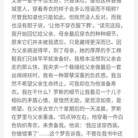
父亲一辈子平淡无奇，只做保险，像他这样普通
城里人，穿着寿衣的样子会多么怪诞而不相称？
尽管我知道也只能如此。但既然没人反对，而我
也没有胆子说，‘让他不穿衣服下葬’。”读完这段，
我开始回忆给父亲、母亲最后穿衣的种种细节，
原来它们并未被我遗忘，只是藏得更深而已。因
为父亲病逝得早，到了母亲，她的厚厚的手工棉
鞋我们兄妹早早就准备好。我根本没想到父亲会
走的那么快，我央求一个裁缝给父亲做最后一套
丝绵绵袄时，竟有一种罪孽深重的负疚感。我当
然不希望父亲生命终止，可我却在为他准备寿
衣。我在干什么？罗斯的细节让我看见一个儿子
相似的矛盾心情，是惶然无助，是悲凉如夜，是
绝望。在父亲去世六个星期后的一天凌晨，罗斯
在梦里与父亲重逢。“四点钟左右，他穿着一件白
色钩织寿衣，来责备我。他说：‘我应该穿西装。
你做错事了’……这个梦告诉我，不管在我书中还