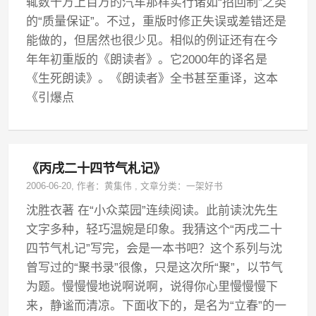
辄数十万上百万的汽车那样实行诸如“招回制”之类
的“质量保证”。不过，重版时修正失误或差错还是
能做的，但居然也很少见。相似的例证还有在今
年年初重版的《朗读者》。它2000年的译名是
《生死朗读》。《朗读者》全书甚至重译，这本
《引爆点
《丙戌二十四节气札记》
2006-06-20
, 作者：
黄集伟
,
文章分类：
一架好书
沈胜衣著 在“小众菜园”连续阅读。此前读沈先生
文字多种，轻巧温婉是印象。我猜这个“丙戌二十
四节气札记”写完，会是一本书吧？这个系列与沈
曾写过的“聚书录”很像，只是这次所“聚”，以节气
为题。慢慢慢地说啊说啊，说得你心里慢慢慢下
来，静谧而清凉。下面收下的，是名为“立春”的一