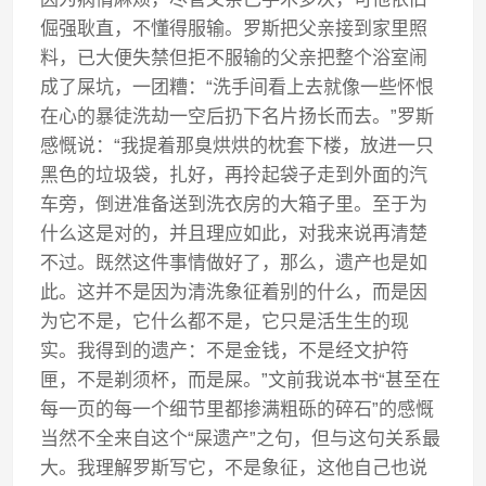
倔强耿直，不懂得服输。罗斯把父亲接到家里照
料，已大便失禁但拒不服输的父亲把整个浴室闹
成了屎坑，一团糟：“洗手间看上去就像一些怀恨
在心的暴徒洗劫一空后扔下名片扬长而去。”罗斯
感慨说：“我提着那臭烘烘的枕套下楼，放进一只
黑色的垃圾袋，扎好，再拎起袋子走到外面的汽
车旁，倒进准备送到洗衣房的大箱子里。至于为
什么这是对的，并且理应如此，对我来说再清楚
不过。既然这件事情做好了，那么，遗产也是如
此。这并不是因为清洗象征着别的什么，而是因
为它不是，它什么都不是，它只是活生生的现
实。我得到的遗产：不是金钱，不是经文护符
匣，不是剃须杯，而是屎。”文前我说本书“甚至在
每一页的每一个细节里都掺满粗砾的碎石”的感慨
当然不全来自这个“屎遗产”之句，但与这句关系最
大。我理解罗斯写它，不是象征，这他自己也说