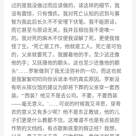
过的是我没做过而应该做的，读这样的细节，我
没有震惊，只有愧疚。我对死亡认知的迟到与寡
智为我此后长久不不安埋下伏笔。我不能原谅，
而它甚至与原谅无关，我并且相信我不是唯一
的。我对死的麻木不仅使我误解了死，更使我错
怪了生。“死亡是工作，他就是工人。死亡是可怕
的，父亲就要死了。我握着他的手，至少这还像
他的手；又抚摸他的额头，这也至少还像他的额
头”……罗斯做到了我无法弥补的一切，而这也就
是我絮絮叨叨向你诉说本书的真实原因。罗斯没
有听从殡仪馆的建议为即将下葬的父亲穿一套西
装。“‘西装？他又不是去公司。不要，不要西装
——毫无意义。’……可说的时候我又寻思，穿寿
衣的意义又有多少呢？他不是东正教徒，他的儿
子们更是什么教都不信。这难道不也是有点装腔
作势的文绉绉，有点歇斯底里的假正经？我想，