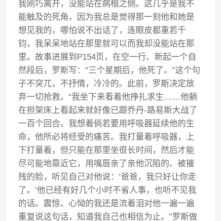
我刚巧离开，没能站在病榻之侧。这几乎是我不
能触及的死角，因为我总是觉得那一刻他和她是
想见我的，哪怕说不出话了，连眼皮都重若千
钧，我呆呆地站在那里就可以而我却没能站在那
里。故事进展到P154页，在空一行、新起一个自
然段后，罗斯写：“三个星期后，他死了。”这个句
子不突兀，不抒情，冷冷的。此前，罗斯决定放
弃一切抢救。“我坐下来看着他挣扎求生……他躺
在担架床上看起来就好像已跟乔丹-路易斯大战了
一百个回合。我想着倘若要用呼吸器延续他的生
命，他所必将经受的痛苦。我打量着呼吸器，上
下打量着，但只能在那里坐很长时间，然后才能
尽可能地靠近它，用嘴唇亲了亲他沉陷的、被摧
残的脸，听见自己对他说：‘爸爸，我只好让你走
了。’他已经有好几个小时不省人事，也听不见我
的话。震惊、心恸的我还是流着泪对他一遍一遍
重复说这句话，知道我自己也相信为止。”罗斯做