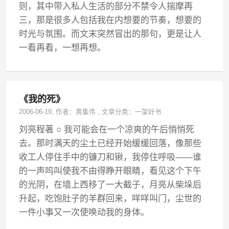
则，其中带入私人生活的部分不禁令人揣摩再
三，那是很多人包括我在内想要的节奏，想要的
时光与氛围。而文末突然冒出的那句，更是让人
一看再看，一想再想。
《我的死》
2006-06-19
, 作者：
黄集伟
,
文章分类：
一架好书
刘亮程著 ○ 我可能会在一个凉爽的午后悄悄死
去。那时满天的尘土已经开始缓缓回落，像那些
收工人停住手中的镰刀和锹，我停住呼吸——谁
的一声呜叫使我不由得睁开眼睛，看见这个下午
的光阴，在墙上西移了一大截子，月亮从柴垛后
升起，吃饱肚子的羊群回来，咩咩叫门，尘世的
一件小事又一次使唤动我的身体。