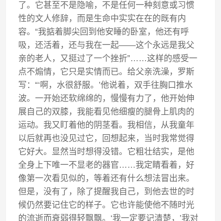
了。它甚至不是隐喻，不是任何一种刻意或习惯
性的文人修辞，而是生命中实实在在的既有内
容。“我掂着脚尖回到他安睡的卧室，他还有呼
吸，还活着，还与我在一起——这个永远是我父
亲的老人，又挺过了一个挫折”……这样的感受一
点不煽情，它只是实情而已。给父亲洗澡，罗斯
写：“‘啊，水很舒服。’他说着，双手往胸口推水
波。一开始还软绵绵的，慢慢有力了，他开始伸
展自己的双膝，我能看见他细瘦的腿骨上肌肉的
运动。我又盯着他的阴茎看。我相信，从我童年
以后就再也没见过它，回想起来，当时我常觉得
它好大。显然当时想得没错。它粗壮结实，是他
全身上下唯一不显老的器官……我定睛看着，好
像第一次看见似的，等着还有什么想法冒出来。
但是，没有了，除了提醒我自己，到他去世的时
候仍然要记住它的样子。它也许能使他不随时光
的流逝而衰弱得轻飘飘。‘我一定要记清楚，’我对