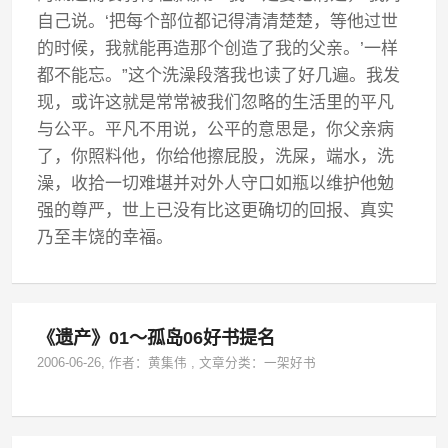
自己说。‘把每个部位都记得清清楚楚，等他过世
的时候，我就能再造那个创造了我的父亲。’一样
都不能忘。”这个洗澡段落我也读了好几遍。我发
现，或许这就是常常被我们忽略的生活里的平凡
与公平。平凡不用说，公平的意思是，你父亲病
了，你照料他，你给他擦屁股，洗屎，端水，洗
澡，收拾一切难堪并对外人守口如瓶以维护他勉
强的尊严，世上已没有比这更确切的回报、真实
乃至丰饶的幸福。
《遗产》01～孤岛06好书提名
2006-06-26
, 作者：
黄集伟
,
文章分类：
一架好书