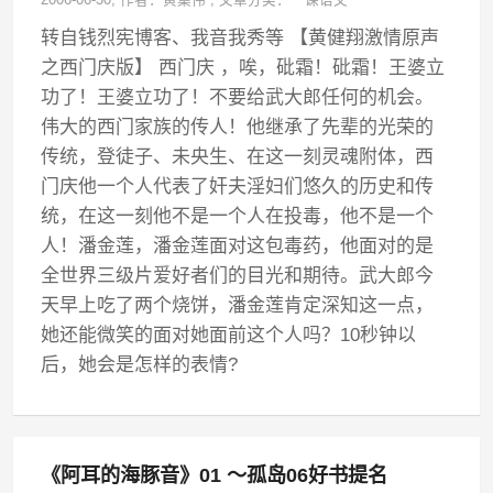
2006-06-30
, 作者：
黄集伟
,
文章分类：
一课语文
转自钱烈宪博客、我音我秀等 【黄健翔激情原声
之西门庆版】 西门庆 ，唉，砒霜！砒霜！王婆立
功了！王婆立功了！不要给武大郎任何的机会。
伟大的西门家族的传人！他继承了先辈的光荣的
传统，登徒子、未央生、在这一刻灵魂附体，西
门庆他一个人代表了奸夫淫妇们悠久的历史和传
统，在这一刻他不是一个人在投毒，他不是一个
人！潘金莲，潘金莲面对这包毒药，他面对的是
全世界三级片爱好者们的目光和期待。武大郎今
天早上吃了两个烧饼，潘金莲肯定深知这一点，
她还能微笑的面对她面前这个人吗？10秒钟以
后，她会是怎样的表情?
《阿耳的海豚音》01 ～孤岛06好书提名