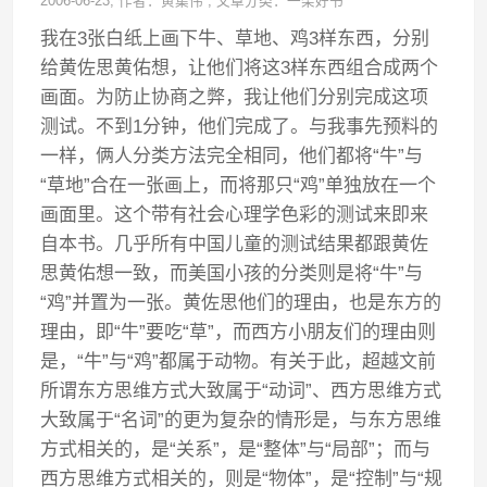
2006-06-23
, 作者：
黄集伟
,
文章分类：
一架好书
我在3张白纸上画下牛、草地、鸡3样东西，分别
给黄佐思黄佑想，让他们将这3样东西组合成两个
画面。为防止协商之弊，我让他们分别完成这项
测试。不到1分钟，他们完成了。与我事先预料的
一样，俩人分类方法完全相同，他们都将“牛”与
“草地”合在一张画上，而将那只“鸡”单独放在一个
画面里。这个带有社会心理学色彩的测试来即来
自本书。几乎所有中国儿童的测试结果都跟黄佐
思黄佑想一致，而美国小孩的分类则是将“牛”与
“鸡”并置为一张。黄佐思他们的理由，也是东方的
理由，即“牛”要吃“草”，而西方小朋友们的理由则
是，“牛”与“鸡”都属于动物。有关于此，超越文前
所谓东方思维方式大致属于“动词”、西方思维方式
大致属于“名词”的更为复杂的情形是，与东方思维
方式相关的，是“关系”，是“整体”与“局部”；而与
西方思维方式相关的，则是“物体”，是“控制”与“规