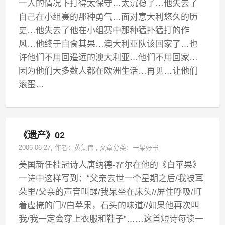
一人的情况下打得太保守…太沉稳了…他失去了
自己在小组赛的那种勇气…面对意大利悠久的历
史…他失去了他在小组赛中那种猛扑猛打的作
风…他终于自食其果…澳大利亚队该回家了…也
许他们不用回遥远的澳大利亚…他们不用回家…
因为他们大多数人都在欧洲生活…再见…让他们
滚蛋…
《遗产》02
2006-06-27
, 作者：
黄集伟
,
文章分类：
一架好书
美国新任桂冠诗人唐纳德-霍尔在他的《白苹果》
一诗中这样写到：“父亲去世一个星期之后/我被耳
朵里/父亲的声音叫醒/我呆坐在床头//屏住呼吸/盯
着虚掩的门//白苹果，石头的味道//如果他再次叫
我/我一定会穿上衣服和鞋子”……这首短诗每读一