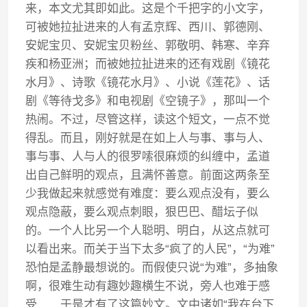
来，本文尤其即如此。这是个千把字的小文字，
可被她拉扯进来的人有孟京辉、西川、郭德刚、
安妮宝贝、安妮宝贝粉丝、郭敬明、韩寒、辛弃
疾和杨亚洲；而被她拉扯进来的还有戏剧《镜花
水月》、诗歌《镜花水月》、小说《莲花》、话
剧《等待戈多》和电视剧《空镜子》，那叫一个
热闹。不过，尽管这样，读这个短文，一点不觉
得乱。而且，刚好就是在如上人与事、事与人、
事与事、人与人的很罗嗦很麻烦的纠缠中，孟道
出自己鲜明的观点，且满怀善意。前面这两条至
少我做起来就感觉有难度：要么观点没有，要么
观点隐蔽，要么观点刺眼，狠巴巴、醋坛子似
的。一个人比另一个人聪明、明白，从这点就可
以看出来。而关于当下太多“疯了的人民”，“为难”
恐怕是孟静最想说的。而假使只说“为难”，多抽象
啊，很难生动有趣妙趣横生不说，旁人也难于感
受……于是才有了这篇妙文。文中诸如“我在台下