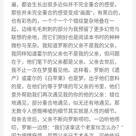
遍，都会生长出很多近似并不完全重合的感受。
那些并未完全重合的感受变成“画面”，有黑白的，
也有彩色的，一个个一个个错综复杂地叠在一
起，边缘毛毛刺刺的部分为我预留了更多幻觉与
联想的余地，而它们刚好也是阅读本书时的种种
微秒与芜杂。我知道罗斯的父亲不是我的父亲，
我同样知道霍尔的父亲也不是我的父亲，但问题
在于，他们笔下的父亲都是父亲。父亲去世后，
我不止一次在梦里看见他。这样看，罗斯的《遗
产》或霍尔的《白苹果》也是梦。出乎他们意料
的是，在他们约等于梦境的写父亲的书里，他们
意外帮助我们再次遇见我的你的他的父亲：错位
地遇见，部分重合地遇见，似无还有地遇见。那
无数令人感慨唏嘘的细节其实就是人性的细节。
母亲去世后，父亲不断向罗斯唠叨。一边听他唠
叨，罗斯一边想：“我们该拿这个老家伙怎么办？”
因为病情麻烦，尽管父亲已手术多次，可他依旧