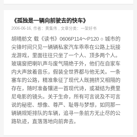
《孤独是一辆向前驶去的快车》
2006-06-16
, 作者：
黄集伟
,
文章分类：
一架好书
胡晴舫文 载《读书》0606P114～P120 ○ 城市的
尖锋时间只见一辆辆私家汽车乖乖在公路上玩接
龙游戏，里面往往只坐了一个人、顶多两个人。
玻璃窗把喇叭声与废气隔绝于外，他们在自家车
内大声放着音乐，假装全世界都与他无关。一条
塞车的公路，精准象征了现代人既拥挤又相隔的
存在，随时准备镶进一首现代诗，或凝结为费里
尼电影的镜头。关于生命，所有可言说及不可言
说的秘密、想像、尊严、耻辱与梦想，如同那一
辆辆规矩排队的车辆，追寻一条前方无止尽的公
路轨迹，直落落地向前奔去。