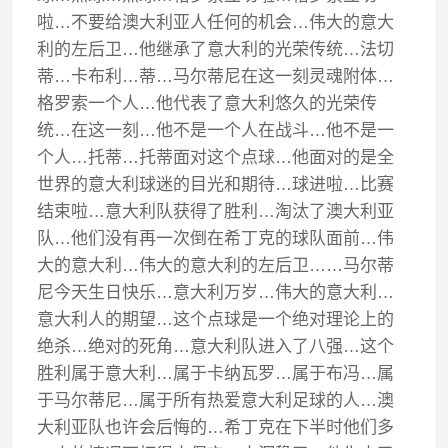
啦…不要给澳大利亚人任何的机会…伟大的意大
利的左后卫…他继承了意大利的光荣传统…法切
蒂…卡布利…蒂…马尔蒂尼在这一刻灵魂附体…
格罗索一个人…他代表了意大利悠久的光荣传
统…在这一刻…他不是一个人在战斗…他不是一
个人…托蒂…托蒂面对这个点球…他面对的是全
世界的意大利球迷的目光和期待…球进啦…比赛
结束啦…意大利队获得了胜利…淘汰了澳大利亚
队…他们没有再一次倒在希丁克的球队面前…伟
大的意大利…伟大的意大利的左后卫……马尔蒂
尼今天生日快乐…意大利万岁…伟大的意大利…
意大利人的期望…这个点球是一个绝对理论上的
绝杀…绝对的死角…意大利队进入了八强…这个
胜利属于意大利…属于卡纳瓦罗…属于布冯…属
于马尔蒂尼…属于所有热爱意大利足球的人…澳
大利亚队也许会后悔的…希丁克在下半时他们多