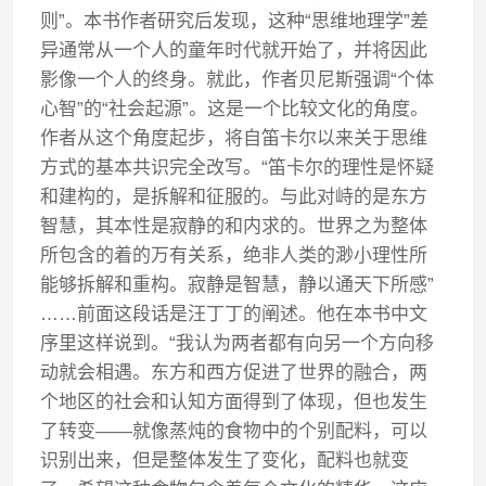
则”。本书作者研究后发现，这种“思维地理学”差
异通常从一个人的童年时代就开始了，并将因此
影像一个人的终身。就此，作者贝尼斯强调“个体
心智”的“社会起源”。这是一个比较文化的角度。
作者从这个角度起步，将自笛卡尔以来关于思维
方式的基本共识完全改写。“笛卡尔的理性是怀疑
和建构的，是拆解和征服的。与此对峙的是东方
智慧，其本性是寂静的和内求的。世界之为整体
所包含的着的万有关系，绝非人类的渺小理性所
能够拆解和重构。寂静是智慧，静以通天下所感”
……前面这段话是汪丁丁的阐述。他在本书中文
序里这样说到。“我认为两者都有向另一个方向移
动就会相遇。东方和西方促进了世界的融合，两
个地区的社会和认知方面得到了体现，但也发生
了转变——就像蒸炖的食物中的个别配料，可以
识别出来，但是整体发生了变化，配料也就变