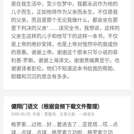
是在我生活中，至少在梦中，我都永远作为他的
儿子而生，正如他将作为父亲而永生，不仅是我
的父亲，而且是那个无论我做什么，都会坐在那
里下判决的父亲”……读完全书，我想说，这样的
父亲生这样的儿子和他写下的这样一本书，不仅
是上帝的绝妙安排，也是上帝对惶然中的我或你
的恩惠。谢谢上帝。谢谢这个原本只写小说的菲
利普-罗斯。谢谢上海译文。谢谢责编黄昱宁。也
谢谢译者彭伦。他们不知道这本书给我的帮助、
慰藉和沉沉的思念有多多。
健翔门语文（根据音频下载文件整理）
2006-06-28
, 作者：
黄集伟
,
文章分类：
一课语文
格罗索…过他…好…要进去了…亚昆塔…哎…点
球…点球…点球…格罗索立功啦…格罗索立功