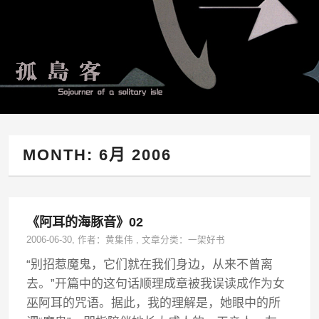
MONTH:
6月 2006
《阿耳的海豚音》02
2006-06-30
, 作者：
黄集伟
,
文章分类：
一架好书
“别招惹魔鬼，它们就在我们身边，从来不曾离
去。”开篇中的这句话顺理成章被我误读成作为女
巫阿耳的咒语。据此，我的理解是，她眼中的所