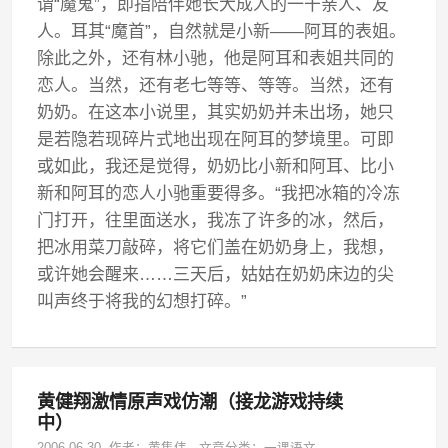
谓“魔鬼”，即指陪伴她长大成人的一干亲人、友
人。耳其“魔首”，自然就是小新——阿耳的表姐。
除此之外，还有林小驰，他是阿耳和表姐共同的
恋人。当然，还有老七等等、等等。当然，还有
奶奶。在这本小说里，其实奶奶并未出场，她只
是若隐若现碎片式地出现在阿耳的梦境里。可即
或如此，我还是觉得，奶奶比小新和阿耳、比小
新和阿耳的恋人小驰重要得多。“我把冰箱的冷冻
门打开，往里面送水，我冻了许多的冰，然后，
把冰用菜刀敲碎，将它们盖在奶奶身上，我想，
或许她会醒来……三天后，姑姑在奶奶床边的尖
叫声终于将我的幻想打碎。”
黄健翔激情原声戏仿潮（接龙游戏持续
中）