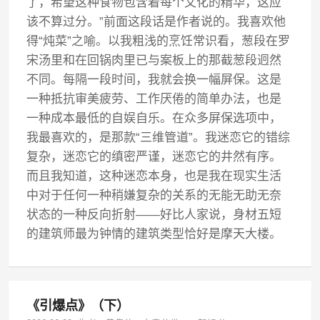
了，希望这种食物包含着每个文化的精华，这应
该不算过分。”前面这段话是作者说的。我喜欢他
得“炖菜”之喻。以我粗浅的烹饪常识看，葱段在罗
宋汤里和在回锅肉里已与案板上的那截葱段迥然
不同。每隔一段时间，我就会换一幅屏保。这是
一种抵抗审美疲劳、工作厌倦的简单办法，也是
一种成本最低的自娱自乐。在众多屏保选项中，
我最喜欢的，是那款“三维管道”。我迷恋它的错综
复杂，迷恋它的缜密严谨，迷恋它的井然有序。
而且我知道，这种迷恋本身，也是我在现实生活
中对于任何一种稍嫌复杂的关系的无能无助无奈
状态的一种反向折射——好比人家说，身材五短
的建筑师最为钟情的建筑类型恰好是摩天大楼。
《引爆点》（下）