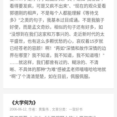
看得要发疯，可是又疯不出来”、“现在的观众爱看
郭德刚的相声，不是每个人都能理解《等待戈
多》”之类的句子，我基本过目成诵。不是我脑子
好使，而是孟文奇妙。相似的句子还有好多，如
“没想到在我们这家和万事兴的、走近新时代的太
平盛世，也有这么多颗忧愁的心，哀叹着15岁就
已经苍老的容颜！啊！”再如“深情和故作深情的边
界在哪里？我不知道，我不知道，我不知道哦！”
……就这样，我们都曾有过的、糊涂的、不清
晰、不具体的那种“为难”感被孟老师嘻嘻哈哈地就
“啊”了个清清楚楚，如在目前，佩服佩服。
《大学何为》
2006-06-12
, 作者：
黄集伟
,
文章分类：
一架好书