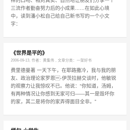
样的口吻、相对真实、自然地让朋友们分享一个
三流作者勤奋努力后的小成果……在如此心境
中，读到潘小松自己给自己新书写的一个小文
字：
《世界是平的》
2006-09-13
, 作者：
黄集伟
,
文章分类：
一架好书
费里德曼著 一天下午，在耶路撒冷，我与我的朋
友、政治理论家罗恩-伊茨拉赫交谈时，他敏锐
的观察力让我惊叹不已。他说：“你知道，汤姆，
有两种情况让你感到无家可归——其一是毁坏你
的家，其二是将你的家弄得面目全非。”