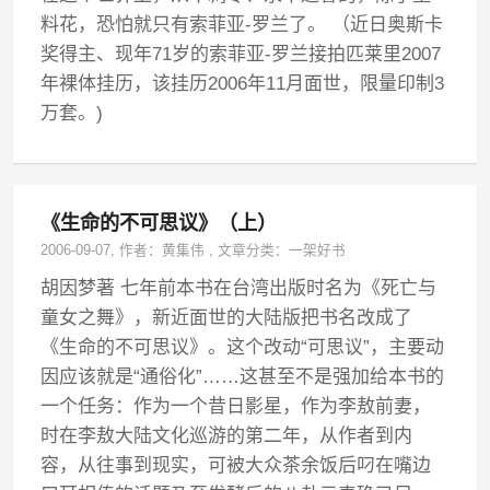
料花，恐怕就只有索菲亚-罗兰了。 （近日奥斯卡
奖得主、现年71岁的索菲亚-罗兰接拍匹莱里2007
年裸体挂历，该挂历2006年11月面世，限量印制3
万套。)
《生命的不可思议》（上）
2006-09-07
, 作者：
黄集伟
,
文章分类：
一架好书
胡因梦著 七年前本书在台湾出版时名为《死亡与
童女之舞》，新近面世的大陆版把书名改成了
《生命的不可思议》。这个改动“可思议”，主要动
因应该就是“通俗化”……这甚至不是强加给本书的
一个任务：作为一个昔日影星，作为李敖前妻，
时在李敖大陆文化巡游的第二年，从作者到内
容，从往事到现实，可被大众茶余饭后叼在嘴边