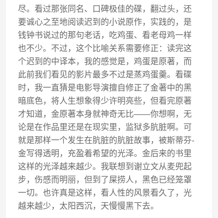
尽。看过那张同名、口碑极佳的碟，翻过头，还
要诚心之至地阅读迟到的小说原作，实践的，是
钱钟书说过的那句老话，吃鸡蛋、看老母鸡一样
也不少。不过，这个比喻关系需要修正：读完这
个迟到的中译本，我的感觉是，鸡蛋是原著，而
此前我们看见的影片最多不过是蒸鸡蛋羹。看碟
时，我一直猜是电影导演擅自修正了金著中的黑
暗底色，将人生想象得少许明亮些，但看完原著
才知道，金原著本身就神奇无比——你想啊，无
论是在作品里还是在现实里，监狱多肮脏啊。可
就是那样一个发生在肮脏的肮脏故事，被斯蒂芬-
金写得透明，充盈着希望的光泽。金后来的书里
这样的光泽越来越少。我联想到谢立文从麦兜起
步，伤感而明丽，但到了屎捞人，黑色已经笼罩
一切。也许真是这样，看人性的风景看久了，光
越来越少，太阳西沉，天慢慢黑下去。