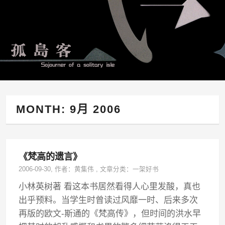
MONTH:
9月 2006
《梵高的遗言》
2006-09-30
, 作者：
黄集伟
,
文章分类：
一架好书
小林英树著 看这本书居然看得人心里发酸，真也
出乎预料。当学生时曾读过风靡一时、后来多次
再版的欧文-斯通的《梵高传》，但时间的洪水早