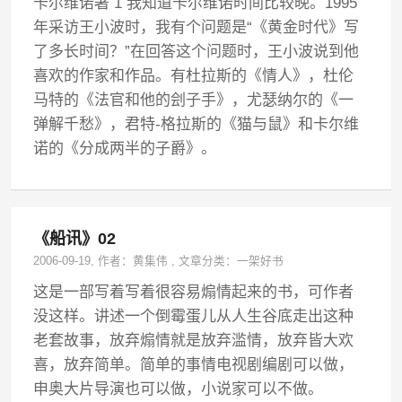
卡尔维诺著 1 我知道卡尔维诺时间比较晚。1995
年采访王小波时，我有个问题是“《黄金时代》写
了多长时间？”在回答这个问题时，王小波说到他
喜欢的作家和作品。有杜拉斯的《情人》，杜伦
马特的《法官和他的刽子手》，尤瑟纳尔的《一
弹解千愁》，君特-格拉斯的《猫与鼠》和卡尔维
诺的《分成两半的子爵》。
《船讯》02
2006-09-19
, 作者：
黄集伟
,
文章分类：
一架好书
这是一部写着写着很容易煽情起来的书，可作者
没这样。讲述一个倒霉蛋儿从人生谷底走出这种
老套故事，放弃煽情就是放弃滥情，放弃皆大欢
喜，放弃简单。简单的事情电视剧编剧可以做，
申奥大片导演也可以做，小说家可以不做。