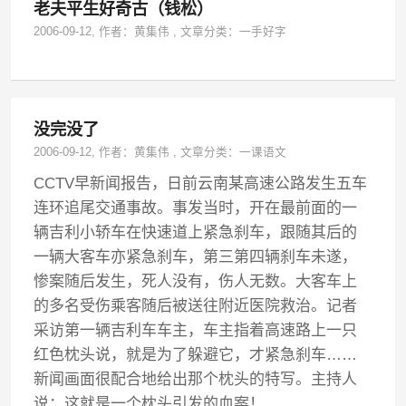
老夫平生好奇古（钱松）
2006-09-12
, 作者：
黄集伟
,
文章分类：
一手好字
没完没了
2006-09-12
, 作者：
黄集伟
,
文章分类：
一课语文
CCTV早新闻报告，日前云南某高速公路发生五车
连环追尾交通事故。事发当时，开在最前面的一
辆吉利小轿车在快速道上紧急刹车，跟随其后的
一辆大客车亦紧急刹车，第三第四辆刹车未遂，
惨案随后发生，死人没有，伤人无数。大客车上
的多名受伤乘客随后被送往附近医院救治。记者
采访第一辆吉利车车主，车主指着高速路上一只
红色枕头说，就是为了躲避它，才紧急刹车……
新闻画面很配合地给出那个枕头的特写。主持人
说：这就是一个枕头引发的血案！