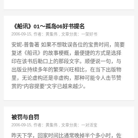
《船讯》01～孤岛06好书提名
2006-09-15
, 作者：
黄集伟
,
文章分类：
一架好书
安妮-普鲁著 如果不想耽误各位的宝贵时间，简要
复述《船讯》的故事梗概，最便捷的方式是选择
印在该书后勒口上的那段文字。顺便说一句，与
出版业持续多年的繁荣兴旺相比，在当下出版物
里，无论虚构还是非虚构，那种可能令人击节赞
赏的“内容提要”文字已越来越少。
被罚与自罚
2006-09-15
, 作者：
黄集伟
,
文章分类：
一对活宝
昨天下学，回家时间比通常晚掉半个多小时，佐