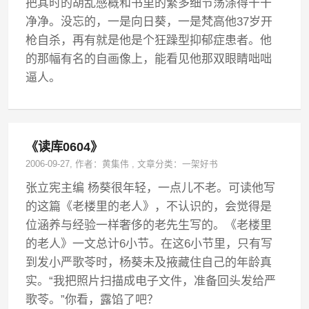
把其时的胡乱感概和书里的繁多细节荡涤得干干
净净。没忘的，一是向日葵，一是梵高他37岁开
枪自杀，再有就是他是个狂躁型抑郁症患者。他
的那幅有名的自画像上，能看见他那双眼睛咄咄
逼人。
《读库0604》
2006-09-27
, 作者：
黄集伟
,
文章分类：
一架好书
张立宪主编 杨葵很年轻，一点儿不老。可读他写
的这篇《老楼里的老人》，不认识的，会觉得是
位涵养与经验一样奢侈的老先生写的。《老楼里
的老人》一文总计6小节。在这6小节里，只有写
到发小严歌苓时，杨葵未及掖藏住自己的年龄真
实。“我把照片扫描成电子文件，准备回头发给严
歌苓。”你看，露馅了吧？