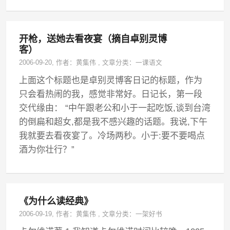
开枪，送她去看夜宴（摘自卓别灵博
客）
2006-09-20
, 作者：
黄集伟
,
文章分类：
一课语文
上面这个标题也是卓别灵博客日记的标题，作为
只会看热闹的我，感觉非常好。日记长，第一段
交代缘由： “中午跟老公和小于一起吃饭,谈到台湾
的倒扁和超女,都是我不感兴趣的话题。我说,下午
我就要去看夜宴了。冷场两秒。小于:要不要喝点
酒为你壮行？”
《为什么读经典》
2006-09-19
, 作者：
黄集伟
,
文章分类：
一架好书