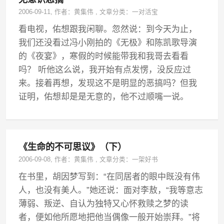
2006-09-11
, 作者：
黄集伟
,
文章分类：
一对活宝
看电视，佑想跟我闲聊。忽然说：到今天为止，
我们还没看过冯小刚拍的《无极》和陈凯歌导演
的《夜宴》，寒假的时候能带我和我哥去看看
吗？ 听他这么说，我开始有点发愣，没反应过
来。接着再想，发现这不是明显的恶搞吗？但我
证明，佑想却是是无意的，他不过顺嘴一说。
《生命的不可思议》（下）
2006-09-08
, 作者：
黄集伟
,
文章分类：
一架好书
在书里，胡因梦写到：“在同居者的眼中既没有伟
人，也没有美人。”她还说：面对李敖，“我等意志
薄弱、叛逆、自认为独特又心怀救赎之梦的读
者，便如他所愿地把他当偶像一般开始崇拜。”将