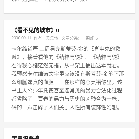
《看不见的城市》01
2006-09-11
, 作者：
黄集伟
,
文章分类：
一架好书
卡尔维诺著 上周看完斯蒂芬-金的《肖申克的救
赎》，接着看他的《纳粹高徒》。《纳粹高徒》
看得我心绪茫然无措，从书架上抽出这本就看。
我预感卡尔维诺文字里应该没有斯蒂芬-金笔下那
么细腻逼真的血腥——在那样的心灵褶皱里，该
书主人公少年托德甚至连常见的暴力合法化过程
都省略了。青春的暴力与历史的凶残合为一枪，
砰的一声击碎了人们关于人性所有装饰性幻想。
无意识恶搞