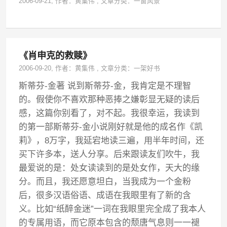
2006-09-21
, 作者：
黄集伟
,
文章分类：
一窗风景
《肖申克的救赎》
2006-09-20
, 作者：
黄集伟
,
文章分类：
一架好书
斯蒂芬-金著 说到斯蒂芬-金，我肯定是不理智
的。假使你不喜欢那种恶捧之嫌彰显无疑的读后
感，这篇你别看了，对不起。我很幸运，我读到
的第一部斯蒂芬-金小说刚好就是他的成名作《凯
莉》，8万字，我延宕地读三遍，用半年时间，还
买下许多本，送人分享。后来跟读友们吹牛，我
最爱说的是：处女读读到的是处女作，天大的缘
分。而且，我还愿意坦白，当我成为一个金粉
后，很多汉语俗语、成语在我眼里有了新的含
义。比如“纸醉金迷”一词在我眼里完全成了我本人
的专属用语，而它原本包含的颓唐气息则一一褪