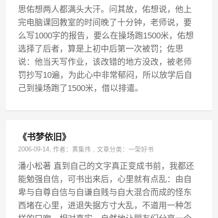
思佑想两人都满头大汗。问其故，佑想说，他上
完电脑课回教室的时间晚了十分钟，老师说，要
么写1000字的报告，要么在操场跑1500米，佑想
选择了后者，算是上初中后第一次被罚；佐思
说：他当天写作业，该改错的地方没改，被老师
罚抄写10遍，为此心中非常郁闷，所以放学后自
己到操场跑了1500米，借以排遣。
《书梦依旧》
2006-09-14
, 作者：
黄集伟
,
文章分类：
一架好书
潘小松著 直到自己的文字真正变成书前，我都还
能勉强自信，可书出来后，心里就有点乱：由自
卑与自尊自信与自谦自贱与自大混合而成的怪东
西堵在心里，进退失据方寸大乱，不道用一种怎