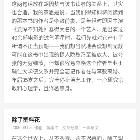
这两句话放在胡因梦与该书读者的关系上，其实
也合适。我的意思是说，当我们得知即将阅读到
的那本书的作者是李敖前妻、是年轻时即因主演
《云深不知处》暴得大名的一个艺人、是出演过
40余部电影的过气明星时，我们先就对它产有了
所谓不正当预期——我们想当然地会设想到无数
可能在这书中出现的惊人隐私乃至被放大、被夸
张的无穷细节，但却很容易忽略这个作者毕业于
辅仁大学德文系并完全忘记作者在与李敖离婚、
年届35岁之后，完全停止演艺工作，一心研究宗
教和心理学，且译著等身。
除了塑料花
2006-09-08
, 作者：
黄集伟
,
文章分类：
一课语文
在这个世界上，从不凋零、永不迟暮的，除了塑