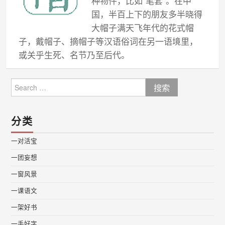
种物件，比如“笔套”。在中
国，半百上下的朋友多半晓得
大帽子满天飞年代的花式帽
子，戴帽子、摘帽子等汉语俗词在另一语境里，
或关乎生死、名节乃至后代。
Search
for:
分类
一对活宝
一团妄想
一窗风景
一课语文
一架好书
一手好字