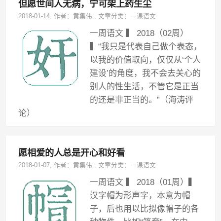
但愿世间人无病，宁可架上药生尘
2018-01-14
, 作者：
黄集伟
,
文章分类：
一课语文
一周语文 ▍ 2018（02周）
▍“我只是代表自己做个表态，
以我的价值取向，仅仅从‘个人
建设’的角度，我不会去关心的
别人的性生活，不管它是正当
的还是非正当的。”（海涛评
论）
愿相爱的人总是开心和好看
2018-01-07
, 作者：
黄集伟
,
文章分类：
一课语文
一周语文 ▍ 2018（01周）▍
汉字帽为形声字，本意为帽
子，后也用以比拟像帽子的各