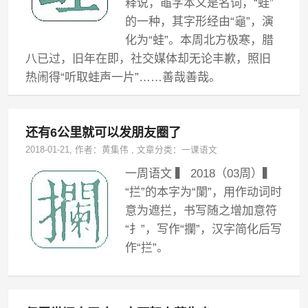
释说，黽字本义是名词，“蛙”
的一种，其字形经由“龜”，演
化为“蛙”。本周北方极寒，腊
八已过，旧年在即，社交媒体却无论丰歉，照旧
热闹得“听取蛙声一片”……善哉善哉。
还有6公里就可以发朋友圈了
2018-01-21
, 作者：
黄集伟
,
文章分类：
一课语文
一周语文 ▍ 2018（03周）▍
“拦”的本字为“闌”，用作动词时
意为遮拦，书写随之增加意符
“扌”，写作“攔”，汉字简化后写
作“拦”。