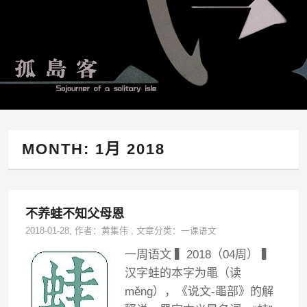
MONTH:
1月 2018
不养蛙不知父母恩
2018-01-28
, 作者：
黄集伟
,
文章分类：
一课语文
一周语文 ▍2018（04周） ▍
汉字蛙的本字为黽（读
měng），《说文-黽部》的解