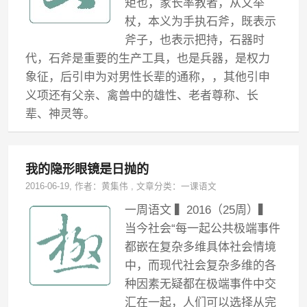
矩也，家长率教者，从又举
杖，本义为手执石斧，既表示
斧子，也表示把持，石器时
代，石斧是重要的生产工具，也是兵器，是权力
象征，后引申为对男性长辈的通称，，其他引申
义项还有父亲、禽兽中的雄性、老者尊称、长
辈、神灵等。
我的隐形眼镜是日抛的
2016-06-19
, 作者：
黄集伟
,
文章分类：
一课语文
一周语文 ▍2016（25周）▍
当今社会“每一起公共极端事件
都嵌在复杂多维具体社会情境
中，而现代社会复杂多维的各
种因素无疑都在极端事件中交
汇在一起，人们可以选择从完