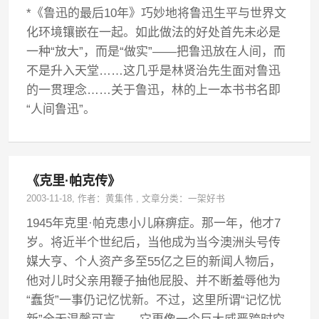
*《鲁迅的最后10年》巧妙地将鲁迅生平与世界文
化环境镶嵌在一起。如此做法的好处首先未必是
一种“放大”，而是“做实”——把鲁迅放在人间，而
不是升入天堂……这几乎是林贤治先生面对鲁迅
的一贯理念……关于鲁迅，林的上一本书书名即
“人间鲁迅”。
《克里·帕克传》
2003-11-18
, 作者：
黄集伟
,
文章分类：
一架好书
1945年克里·帕克患小儿麻痹症。那一年，他才7
岁。将近半个世纪后，当他成为当今澳洲头号传
媒大亨、个人资产多至55亿之巨的新闻人物后，
他对儿时父亲用鞭子抽他屁股、并不断羞辱他为
“蠢货”一事仍记忆忧新。不过，这里所谓“记忆忧