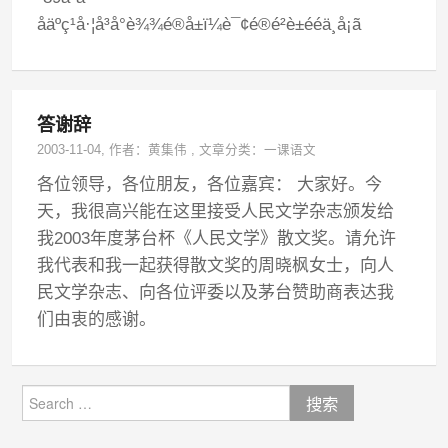
åäºç¹å·¦å³å°è¾¾é®å±ï¼è¯¢é®é²è±ééä¸å¡ã
答谢辞
2003-11-04
, 作者：
黄集伟
,
文章分类：
一课语文
各位领导，各位朋友，各位嘉宾： 大家好。今
天，我很高兴能在这里接受人民文学杂志颁发给
我2003年度茅台杯《人民文学》散文奖。请允许
我代表和我一起获得散文奖的周晓枫女士，向人
民文学杂志、向各位评委以及茅台赞助商表达我
们由衷的感谢。
Search
for: