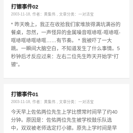
打镲事件02
2003-11-18
, 作者：
黄集伟
,
文章分类：
一对活宝
* 昨天晚上，我正在收拾我们家堆放得满坑满谷的
餐桌，忽然，一声怪异的金属噪音哐哧哐-哐哧哐-
哐哧哐哧哐哧哐……有节奏。 * 我被吓了一大
跳。一瞬间大脑空白，不知道发生了什么事情。5
秒钟后才反应过来：左右二位先生昨天开始学“打
镲”。
打镲事件01
2003-11-18
, 作者：
黄集伟
,
文章分类：
一对活宝
今天早上佐佑两位先生上学比惯常时间早了约40
分钟。原因是：佐佑两位先生被学校鼓乐队选
中，双双被老师选定打小镲。原先上学时间是早