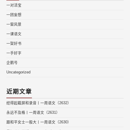
一对活宝
一团妄想
一窗风景
一课语文
一架好书
一手好字
企鹅号
Uncategorized
近期文章
经得起截屏和录音丨一周语文（2632）
永远不及格丨一周语文（2631）
跟和平女士一般大丨一周语文（2630）