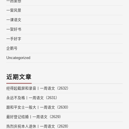
一团妄想
一窗风景
一课语文
一架好书
一手好字
企鹅号
Uncategorized
近期文章
经得起截屏和录音丨一周语文（2632）
永远不及格丨一周语文（2631）
跟和平女士一般大丨一周语文（2630）
最好登记结婚丨一周语文（2629）
热烈庆祝本人退休丨一周语文（2628）