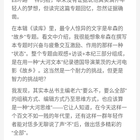
四环路”一样的脸，本来没有证据说他其实满怀年
轻人的梦想，但读完这篇专题回忆，忽然证据确
凿。
在本辑《读库》里，最令人惊异的文字是牟森的
“故乡”专题。看文中介绍，我很能想象牟森在撰写
本专题时兴奋与疲惫交互激励、作用的那样一种
“状态”。整个专题由观感+访谈+本纪三部分组成，
是在用一种“大河文本”纪录德国导演莱茨的大河电
影《故乡》。这当然是一个耐力的挑战，但更是
智力的挑战吧？
我发现，其实本丛书主编老六“要么不，要么全部”
的组稿方式、编辑方式乃至思维方式，也应该算
是一种“大河思维”——它让人知道，在今天这样一
个百文不如一贱的年代里，还有这样一群年轻作
者能对恁多无聊说了声“不”后，做出恁多精彩的
“全部”。