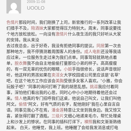
2009-11-08
UOOLO
色情片
那段时间，我们刚换了上司，新官推行的一系列改革让我
们措手不及，
陪酒妹
大家都觉得压力特别大。周末，同事说要找
个地方放松放松。一向没有
激情片
什么夜生活的我只好听从大家
的安排。我从来没
去过夜总会，出于好奇，我没有拒绝同事的提议。
同居
第一次去
那种地方，我不停猜测着周围客人的身份。
成人电影
还没等我适
应过来，一位服务生走过来为我们点单。同事驾轻就熟地点着
单，
脱衣舞
我不由自主地偷偷打量那位小弟的样子。高高瘦瘦
的，有一双无辜的忧伤的眼睛，
小姐
手指很修长，说话声音很好
听，他这样的男孩如果在
卖淫女
大学校园或公司里应该是“名草”
吧，在这个地方工作应该会
美胸
受很多女客人喜欢。“小雅，你会
玩骰子吧？”同事的询问打断了我的胡思乱想。
挑逗
我应付着同
事，深怕他们看出我的心思，同时心中小小地期待着他还会过
来。
情人
他真的专门招呼我们这桌，他说自己叫文，让我们叫他
阿文。
偷情
“阿文，好有气质的名字，配他刚好”我在心里自言自
语。同事见我心不在焉，
潘金莲
特意让文坐到我身边。我又惊又
喜，紧张得打翻了酒瓶。
三级片
文细心地递来毛巾，帮忙处理桌
上和沙发上的惨状。在同事的插科打诨下，
裸照
我和文渐渐熟络
起来。 白天，他睡觉，我上班。他睡醒了会给我发消息或打电