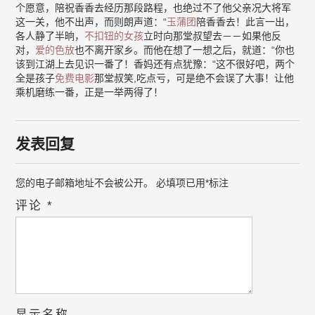
个愿意，陪祝香香去经历那段路程，也绝过不了他父亲况大将军
这一关，他不出声，而则朗声道：“
玉蒲团
陪香香去！此言一出，
各人静了半晌，
不扣钮的女孩
立时向那堂叔望去－－如果他反
对，
爱的色放
也不离开家乡。而他在想了一想之后，就道：“你也
该到江湖上去见识一番了！香妈还有点犹豫：“这不很好吧，两个
全是孩子
免费电影
那堂叔笑,吃点亏，可是绝不会误了大事！让他
乘机磨练一番，正是一举两得了！
发表回复
您的电子邮箱地址不会被公开。
必填项已用
*
标注
评论
*
显示名称