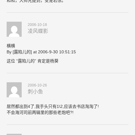
和和，大师兄提到，受宠若惊。
2006-10-18
凌风蝶影
横横
By [露陷儿的] at 2006-9-30 10:51:15
这位 “露陷儿的” 肯定是杨葵
2006-10-26
刺小鱼
居然都出到4了,我手头只有1\2,应该去书店淘淘了!
不会海河司前两辑里的那些老炮吧?!