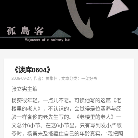
《读库0604》
2006-09-27
, 作者：
黄集伟
,
文章分类：
一架好书
张立宪主编
杨葵很年轻，一点儿不老。可读他写的这篇《老
楼里的老人》，不认识的，会觉得是位涵养与经
验一样奢侈的老先生写的。《老楼里的老人》一
文总计6小节。在这6小节里，只有写到发小严歌
苓时，杨葵未及掖藏住自己的年龄真实。“我把照