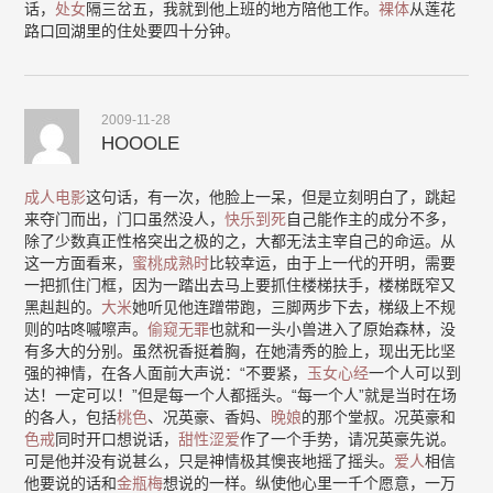
话，
处女
隔三岔五，我就到他上班的地方陪他工作。
裸体
从莲花
路口回湖里的住处要四十分钟。
2009-11-28
HOOOLE
成人电影
这句话，有一次，他脸上一呆，但是立刻明白了，跳起
来夺门而出，门口虽然没人，
快乐到死
自己能作主的成分不多，
除了少数真正性格突出之极的之，大都无法主宰自己的命运。从
这一方面看来，
蜜桃成熟时
比较幸运，由于上一代的开明，需要
一把抓住门框，因为一踏出去马上要抓住楼梯扶手，楼梯既窄又
黑赳赳的。
大米
她听见他连蹭带跑，三脚两步下去，梯级上不规
则的咕咚嘁嚓声。
偷窥无罪
也就和一头小兽进入了原始森林，没
有多大的分别。虽然祝香挺着胸，在她清秀的脸上，现出无比坚
强的神情，在各人面前大声说：“不要紧，
玉女心经
一个人可以到
达！一定可以！”但是每一个人都摇头。“每一个人”就是当时在场
的各人，包括
桃色
、况英豪、香妈、
晚娘
的那个堂叔。况英豪和
色戒
同时开口想说话，
甜性涩爱
作了一个手势，请况英豪先说。
可是他并没有说甚么，只是神情极其懊丧地摇了摇头。
爱人
相信
他要说的话和
金瓶梅
想说的一样。纵使他心里一千个愿意，一万