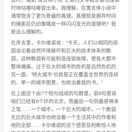
这时，诸如“寓言体小说”之类的文学概念会恰逢其
时地咕嘟咕嘟冒出来。我理解，在寓言体小说中
通常隐含了更为普遍的真理。真理就是摒弃时间
的绳索后仍旧像猪皮一样闪闪发光的道理吧？我
是这么理解的。
在序言里，卡尔维诺说：“今天，人们以相同的顽
固谈论着自然环境破坏和巨大的技术体系的脆
弱，这种脆弱有可能制造连锁故障，使各大都市
整体瘫痪。过于巨大的城市的危机是自然危机的
另一面。‘特大城市’也就是正在覆盖全世界的连续
的、单一的城市图景，也统治着我的书。”
在上面这个由7个短句组成的句群里，前6句是说
咱们已经有6个环的北京，而最后一句则最是神来
之笔……一个城市，一个巨大的城市，一个脆弱
无比的巨大城市也统治着一个生活其中的作者和
他的全部……卡尔维诺的这个感受及判断惊人地