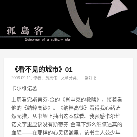
《看不见的城市》01
2006-09-11
, 作者：
黄集伟
,
文章分类：
一架好书
卡尔维诺著
上周看完斯蒂芬-金的《肖申克的救赎》，接着看
他的《纳粹高徒》。《纳粹高徒》看得我心绪茫
然无措，从书架上抽出这本就看。我预感卡尔维
诺文字里应该没有斯蒂芬-金笔下那么细腻逼真的
血腥——在那样的心灵褶皱里，该书主人公少年