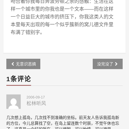
吻合着你我每日奔波劳顿之余的感触：生活在这
样一个城市里的你我也是一个文本——而在这样
一个日益巨大的城市的挤压下，你我这类人的文
本里每天出现的每一个似乎簇新的窝儿德文件里
布满了错别字。
Post
无意识恶搞
没完没了
navigation
1条评论
2006-09-17
松林听风
几次想上孤岛，几次找不到准确的坐标。前天友人告诉我孤岛新
的方位，今儿总算找了空，在岛上留连数个时辰，不觉午休也忘