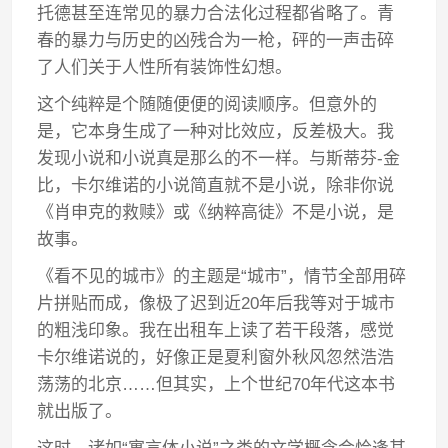
托德甚至连常见的暴力合法化过程都省略了。青
春的暴力与历史的凶残合为一枪，砰的一声击碎
了人们关于人性所有装饰性幻想。
这个纯粹是个随随便便的阅读顺序。但意外的
是，它本身生成了一种对比效应，反差极大。我
发现小说和小说真是那么的不一样。与斯蒂芬-金
比，卡尔维诺的小说简直就不是小说，除非你说
《肖申克的救赎》或《纳粹高徒》不是小说，是
故事。
《看不见的城市》的主题是“城市”，情节全部用碎
片拼贴而成，像极了迟到近20年后我等对于城市
的粗浅印象。我在出租车上读了若干段落，感觉
卡尔维诺说的，好像正是夏利窗外秋风忽然浩浩
荡荡的北京……但其实，上个世纪70年代这本书
就出版了。